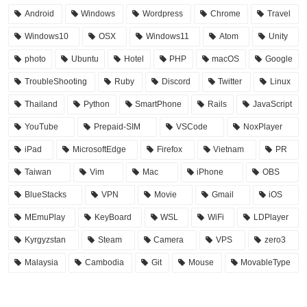
Android
Windows
Wordpress
Chrome
Travel
Windows10
OSX
Windows11
Atom
Unity
photo
Ubuntu
Hotel
PHP
macOS
Google
TroubleShooting
Ruby
Discord
Twitter
Linux
Thailand
Python
SmartPhone
Rails
JavaScript
YouTube
Prepaid-SIM
VSCode
NoxPlayer
iPad
MicrosoftEdge
Firefox
Vietnam
PR
Taiwan
Vim
Mac
iPhone
OBS
BlueStacks
VPN
Movie
Gmail
iOS
MEmuPlay
KeyBoard
WSL
WiFi
LDPlayer
Kyrgyzstan
Steam
Camera
VPS
zero3
Malaysia
Cambodia
Git
Mouse
MovableType