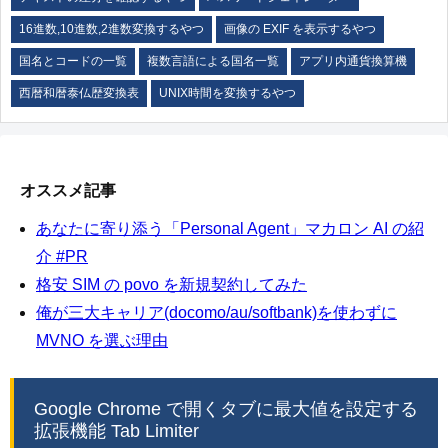
16進数,10進数,2進数変換するやつ
画像の EXIF を表示するやつ
国名とコードの一覧
複数言語による国名一覧
アプリ内通貨換算機
西暦和暦泰仏歴変換表
UNIX時間を変換するやつ
オススメ記事
あなたに寄り添う「Personal Agent」マカロン AI の紹
介 #PR
格安 SIM の povo を新規契約してみた
俺が三大キャリア(docomo/au/softbank)を使わずに
MVNO を選ぶ理由
Google Chrome で開くタブに最大値を設定する
拡張機能 Tab Limiter