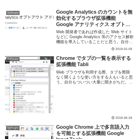
Google Analytics のカウントを無
Software
効化するブラウザ拡張機能
Google アナリティクス オプトア
ウト
Web 開発者であれば作成した Web サイト
などに Google Analytics 等のアクセス解析
機能を導入していることだと思う。自分の
Web サイトもほぼ全てで Google Analytics
2019.02.09
を利用している。しかし、自分がアク...
Chrome でタブの一覧を表示する
Software
拡張機能 Tabli
Web ブラウザを利用する際、タブを際限
なく開くような使い方をする人もいると思
う。自分もついつい大量に開きがちだ。し
かし Google Chrome でタブを大量に開く
とタブ欄でファビコンすら表示されず、目
的のタブを開くのが非常に困難となる...
2018.06.29
Google Chrome 上で多言語入力
Software
を可能とする拡張機能 Google