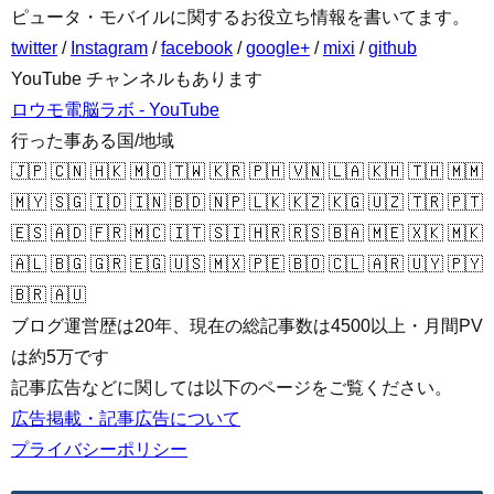
ピュータ・モバイルに関するお役立ち情報を書いてます。
twitter
/
Instagram
/
facebook
/
google+
/
mixi
/
github
YouTube チャンネルもあります
ロウモ電脳ラボ - YouTube
行った事ある国/地域
🇯🇵 🇨🇳 🇭🇰 🇲🇴 🇹🇼 🇰🇷 🇵🇭 🇻🇳 🇱🇦 🇰🇭 🇹🇭 🇲🇲
🇲🇾 🇸🇬 🇮🇩 🇮🇳 🇧🇩 🇳🇵 🇱🇰 🇰🇿 🇰🇬 🇺🇿 🇹🇷 🇵🇹
🇪🇸 🇦🇩 🇫🇷 🇲🇨 🇮🇹 🇸🇮 🇭🇷 🇷🇸 🇧🇦 🇲🇪 🇽🇰 🇲🇰
🇦🇱 🇧🇬 🇬🇷 🇪🇬 🇺🇸 🇲🇽 🇵🇪 🇧🇴 🇨🇱 🇦🇷 🇺🇾 🇵🇾
🇧🇷 🇦🇺
ブログ運営歴は20年、現在の総記事数は4500以上・月間PV
は約5万です
記事広告などに関しては以下のページをご覧ください。
広告掲載・記事広告について
プライバシーポリシー