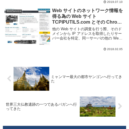
2019.07.10
プできるため、利用者は多いだろう。この
Google フォト、スマホア...
Web サイトのネットワーク情報を
WebService
得る為の Web サイト
TCPIPUTILS.com とその Chrome
拡張機能
他の Web サイトの調査を行う際、そのド
メインから IP アドレスを取得したりサー
バー会社を特定、同一サーバの他の Web
サイトを確認したりと様々な情報を得る必
要がある。欲しい情報を一つ一つ調べてい
2018.02.05
くのは大変だ。Web サイトのネットワ...
ミャンマー最大の都市ヤンゴンへ行ってき
た
世界三大仏教遺跡の一つであるバガンへ行
ってきた