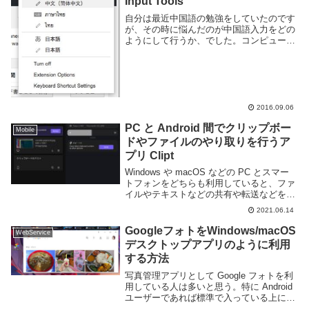
Input Tools
自分は最近中国語の勉強をしていたのです
が、その時に悩んだのが中国語入力をどの
ようにして行うか、でした。コンピュータ
自体に入力ソフトウェアをインストールし
ても良いのですが、使用頻度がそこまで高
くない言語の入力システムを追加すると切
り替えるのが...
2016.09.06
PC と Android 間でクリップボー
Mobile
ドやファイルのやり取りを行うア
プリ Clipt
Windows や macOS などの PC とスマー
トフォンをどちらも利用していると、ファ
イルやテキストなどの共有や転送などを行
う機会は多いと思う。自分もメモ帳替わり
2021.06.14
に Google Keep を使ったり、ファイルの
転送には Dropbo...
GoogleフォトをWindows/macOS
WebService
デスクトップアプリのように利用
する方法
写真管理アプリとして Google フォトを利
用している人は多いと思う。特に Android
ユーザーであれば標準で入っている上に撮
った写真を自動的にクラウドへバックアッ