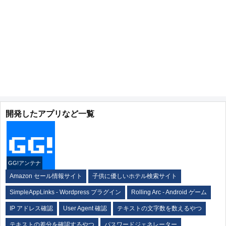
開発したアプリなど一覧
GG!アンテナ
Amazon セール情報サイト
子供に優しいホテル検索サイト
SimpleAppLinks - Wordpress プラグイン
Rolling Arc - Android ゲーム
IP アドレス確認
User Agent 確認
テキストの文字数を数えるやつ
テキストの差分を確認するやつ
パスワードジェネレーター