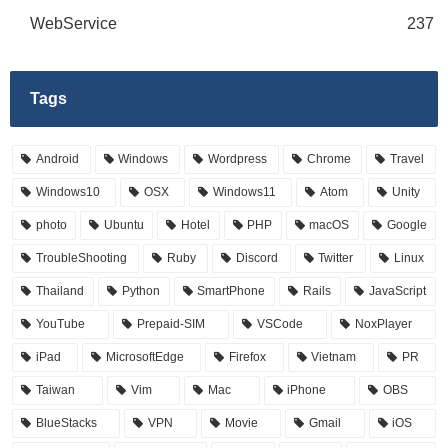
WebService
237
Tags
Android
Windows
Wordpress
Chrome
Travel
Windows10
OSX
Windows11
Atom
Unity
photo
Ubuntu
Hotel
PHP
macOS
Google
TroubleShooting
Ruby
Discord
Twitter
Linux
Thailand
Python
SmartPhone
Rails
JavaScript
YouTube
Prepaid-SIM
VSCode
NoxPlayer
iPad
MicrosoftEdge
Firefox
Vietnam
PR
Taiwan
Vim
Mac
iPhone
OBS
BlueStacks
VPN
Movie
Gmail
iOS