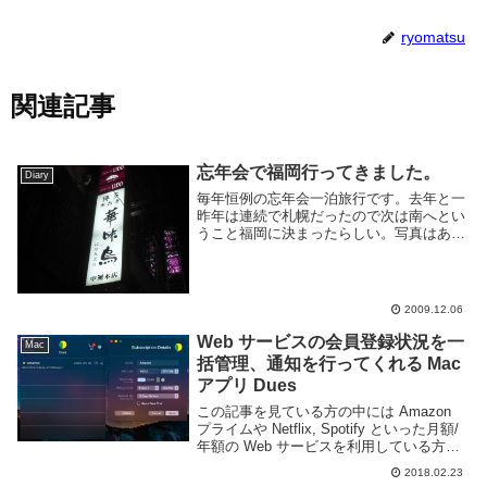
ryomatsu
関連記事
忘年会で福岡行ってきました。
Diary
毎年恒例の忘年会一泊旅行です。去年と一
昨年は連続で札幌だったので次は南へとい
うこと福岡に決まったらしい。写真はあん
まり撮ってない。でかいのは Picasa Web
Albums - jklryo 091204Fukuoka に。飲み
会の会場...
2009.12.06
Web サービスの会員登録状況を一
Mac
括管理、通知を行ってくれる Mac
アプリ Dues
この記事を見ている方の中には Amazon
プライムや Netflix, Spotify といった月額/
年額の Web サービスを利用している方も
多いと思う。Web サービスに登録すれば
2018.02.23
する程どの Web サービスがいくらかかっ