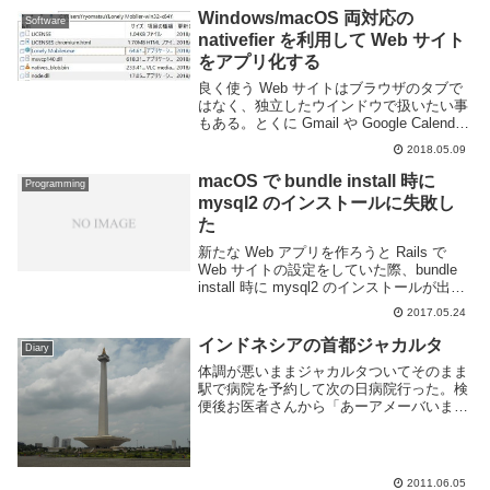
ているのか、...
Windows/macOS 両対応の
Software
nativefier を利用して Web サイト
をアプリ化する
良く使う Web サイトはブラウザのタブで
はなく、独立したウインドウで扱いたい事
もある。とくに Gmail や Google Calendar
のような Web アプリはデスクトップアプ
2018.05.09
リとしてそのまま利用できるほど高機能
だ。他にもブラウザ...
macOS で bundle install 時に
Programming
mysql2 のインストールに失敗し
た
新たな Web アプリを作ろうと Rails で
Web サイトの設定をしていた際、bundle
install 時に mysql2 のインストールが出来
ないという感じのメッセージが出てコケ
2017.05.24
た。エラーメッセージの下部にあるように
gem i...
インドネシアの首都ジャカルタ
Diary
体調が悪いままジャカルタついてそのまま
駅で病院を予約して次の日病院行った。検
便後お医者さんから「あーアメーバいます
ねーアメーバ殺す薬出しときますねー」な
どと軽い感じで言われるのでたいしたこと
無いのかなーと思って調べたら感染者数は
5000万人...
2011.06.05