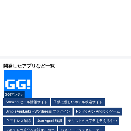
開発したアプリなど一覧
GG!アンテナ
Amazon セール情報サイト
子供に優しいホテル検索サイト
SimpleAppLinks - Wordpress プラグイン
Rolling Arc - Android ゲーム
IP アドレス確認
User Agent 確認
テキストの文字数を数えるやつ
テキストの差分を確認するやつ
パスワードジェネレーター