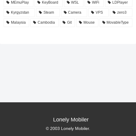
MEmuPlay
KeyBoard
WSL
WiFi
LDPlayer
Kyrgyzstan
Steam
Camera
VPS
zero3
Malaysia
Cambodia
Git
Mouse
MovableType
Lonely Mobiler
© 2003 Lonely Mobiler.