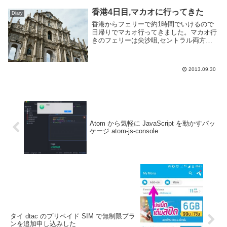
香港4日目,マカオに行ってきた
Diary
香港からフェリーで約1時間でいけるので
日帰りでマカオ行ってきました。マカオ行
きのフェリーは尖沙咀,セントラル両方か
ら24時間出てます。マカオ側にもフェリー
乗り場は半島側と島側(Taipa)に2つあるの
で注意が必要です。もっともどちらのフェ
2013.09.30
リ...
Atom から気軽に JavaScript を動かすパッ
ケージ atom-js-console
タイ dtac のプリペイド SIM で無制限プラ
ンを追加申し込みした