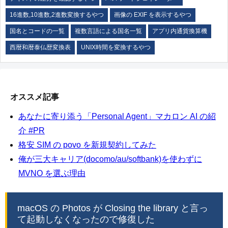
16進数,10進数,2進数変換するやつ
画像の EXIF を表示するやつ
国名とコードの一覧
複数言語による国名一覧
アプリ内通貨換算機
西暦和暦泰仏歴変換表
UNIX時間を変換するやつ
オススメ記事
あなたに寄り添う「Personal Agent」マカロン AI の紹
介 #PR
格安 SIM の povo を新規契約してみた
俺が三大キャリア(docomo/au/softbank)を使わずに
MVNO を選ぶ理由
macOS の Photos が Closing the library と言っ
て起動しなくなったので修復した