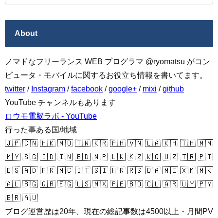
About
ノマドなフリーランス WEB プログラマ @ryomatsu がコン
ピュータ・モバイルに関するお役立ち情報を書いてます。
twitter
/
Instagram
/
facebook
/
google+
/
mixi
/
github
YouTube チャンネルもあります
ロウモ電脳ラボ - YouTube
行った事ある国/地域
🇯🇵 🇨🇳 🇭🇰 🇲🇴 🇹🇼 🇰🇷 🇵🇭 🇻🇳 🇱🇦 🇰🇭 🇹🇭 🇲🇲
🇲🇾 🇸🇬 🇮🇩 🇮🇳 🇧🇩 🇳🇵 🇱🇰 🇰🇿 🇰🇬 🇺🇿 🇹🇷 🇵🇹
🇪🇸 🇦🇩 🇫🇷 🇲🇨 🇮🇹 🇸🇮 🇭🇷 🇷🇸 🇧🇦 🇲🇪 🇽🇰 🇲🇰
🇦🇱 🇧🇬 🇬🇷 🇪🇬 🇺🇸 🇲🇽 🇵🇪 🇧🇴 🇨🇱 🇦🇷 🇺🇾 🇵🇾
🇧🇷 🇦🇺
ブログ運営歴は20年、現在の総記事数は4500以上・月間PV