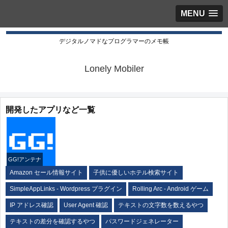
MENU
デジタルノマドなプログラマーのメモ帳
Lonely Mobiler
開発したアプリなど一覧
GG!アンテナ
Amazon セール情報サイト
子供に優しいホテル検索サイト
SimpleAppLinks - Wordpress プラグイン
Rolling Arc - Android ゲーム
IP アドレス確認
User Agent 確認
テキストの文字数を数えるやつ
テキストの差分を確認するやつ
パスワードジェネレーター