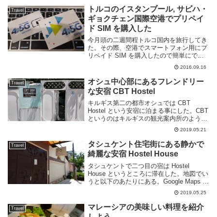
る。海外では現地のプリペイドSIMを購入
トルコのイスタンブール, サビハ・
Travel
すれば、...
ギョクチェン国際空港でプリペイ
ド SIM を購入した
今月頭の二週間程トルコ国内を旅行してき
た。その際、空港でスマートフォン用にプ
リペイド SIM を購入したので簡単にでは
あるがメモしておこう。空港で購入できる
2016.09.16
プリペイド SIM カード自分が利用したサ
ビハ・ギョクチェン国際空港では到着ゲー
オシュ中心部にあるフレンドリー
Travel
トを...
な安宿 CBT Hostel
キルギス第二の都市オシュでは CBT
Hostel という安宿に泊まる事にした。CBT
というのはキルギスの観光案内所のような
ものらしく、オシュではそれがホステルも
2019.05.21
運営しているようだ。場所はオシュのほぼ
中心部にある。すぐ近くにレストランや
タシュケント住宅街にある静かで
Travel
カ...
綺麗な安宿 Hostel House
タシュケントで二つ目の宿は Hostel
House というところに滞在した。地図でい
うと以下のあたりにある。Google Maps に
登録されていないのでわかりにくいが、ロ
2019.05.25
シア大使館の反対側の道を一本入ったとこ
ろにある。大通りからは離れて...
マレーシアの美味しい料理を紹介
Travel
しよう