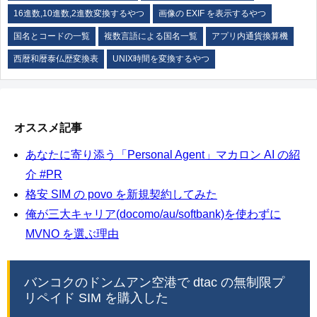
16進数,10進数,2進数変換するやつ
画像の EXIF を表示するやつ
国名とコードの一覧
複数言語による国名一覧
アプリ内通貨換算機
西暦和暦泰仏歴変換表
UNIX時間を変換するやつ
オススメ記事
あなたに寄り添う「Personal Agent」マカロン AI の紹
介 #PR
格安 SIM の povo を新規契約してみた
俺が三大キャリア(docomo/au/softbank)を使わずに
MVNO を選ぶ理由
バンコクのドンムアン空港で dtac の無制限プ
リペイド SIM を購入した