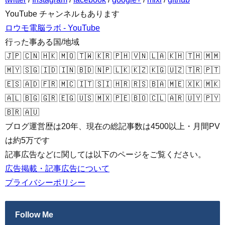
YouTube チャンネルもあります
ロウモ電脳ラボ - YouTube
行った事ある国/地域
🇯🇵 🇨🇳 🇭🇰 🇲🇴 🇹🇼 🇰🇷 🇵🇭 🇻🇳 🇱🇦 🇰🇭 🇹🇭 🇲🇲
🇲🇾 🇸🇬 🇮🇩 🇮🇳 🇧🇩 🇳🇵 🇱🇰 🇰🇿 🇰🇬 🇺🇿 🇹🇷 🇵🇹
🇪🇸 🇦🇩 🇫🇷 🇲🇨 🇮🇹 🇸🇮 🇭🇷 🇷🇸 🇧🇦 🇲🇪 🇽🇰 🇲🇰
🇦🇱 🇧🇬 🇬🇷 🇪🇬 🇺🇸 🇲🇽 🇵🇪 🇧🇴 🇨🇱 🇦🇷 🇺🇾 🇵🇾
🇧🇷 🇦🇺
ブログ運営歴は20年、現在の総記事数は4500以上・月間PV
は約5万です
記事広告などに関しては以下のページをご覧ください。
広告掲載・記事広告について
プライバシーポリシー
Follow Me