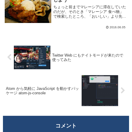
ちょっと前までマレーシアに滞在していた
のだが、そのとき「マレーシア 食べ物」
で検索したところ、「おいしい」より先に
「まずい」がサジェストされていて驚い
た。なんでやこんなに美味しいのに・・・
2016.06.05
俺が毎日食べている料理をまずいなどと言
われては悲しい...
Twitter Web にもナイトモードが来たので
使ってみた
Atom から気軽に JavaScript を動かすパッ
ケージ atom-js-console
コメント