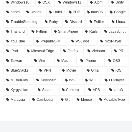
Windows10
OSX
Windows11
Atom
Unity
photo
Ubuntu
Hotel
PHP
macOS
Google
TroubleShooting
Ruby
Discord
Twitter
Linux
Thailand
Python
SmartPhone
Rails
JavaScript
YouTube
Prepaid-SIM
VSCode
NoxPlayer
iPad
MicrosoftEdge
Firefox
Vietnam
PR
Taiwan
Vim
Mac
iPhone
OBS
BlueStacks
VPN
Movie
Gmail
iOS
MEmuPlay
KeyBoard
WSL
WiFi
LDPlayer
Kyrgyzstan
Steam
Camera
VPS
zero3
Malaysia
Cambodia
Git
Mouse
MovableType