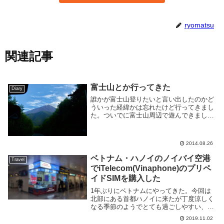
ryomatsu
関連記事
富士山とか行ってきた
Diary
誰かが富士山登りたいと言い出したのかど
ういった経緯かは忘れたけど行ってきまし
た。ついでに富士山周辺で遊んできまし
た。富士山行くのは五年ぶり三度目であ
る。え、もう五年も経つの...。一回目二回
目時間は大体以下のような感じに。記録撮
2014.08.26
ってないので...
ベトナム・ハノイのノイバイ空港
Travel
でiTelecom(Vinaphone)のプリペ
イドSIMを購入した
1年ぶりにベトナムにやってきた。今回は
北部にある首都ハノイに来たが丁度涼しく
なる季節のようでとても過ごしやすい、良
い時期に来たようだ。さて国境を跨いだら
2019.11.02
やる事の一つにプリペイドSIMの購入があ