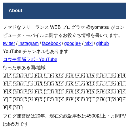
About
ノマドなフリーランス WEB プログラマ @ryomatsu がコン
ピュータ・モバイルに関するお役立ち情報を書いてます。
twitter
/
Instagram
/
facebook
/
google+
/
mixi
/
github
YouTube チャンネルもあります
ロウモ電脳ラボ - YouTube
行った事ある国/地域
🇯🇵 🇨🇳 🇭🇰 🇲🇴 🇹🇼 🇰🇷 🇵🇭 🇻🇳 🇱🇦 🇰🇭 🇹🇭 🇲🇲
🇲🇾 🇸🇬 🇮🇩 🇮🇳 🇧🇩 🇳🇵 🇱🇰 🇰🇿 🇰🇬 🇺🇿 🇹🇷 🇵🇹
🇪🇸 🇦🇩 🇫🇷 🇲🇨 🇮🇹 🇸🇮 🇭🇷 🇷🇸 🇧🇦 🇲🇪 🇽🇰 🇲🇰
🇦🇱 🇧🇬 🇬🇷 🇪🇬 🇺🇸 🇲🇽 🇵🇪 🇧🇴 🇨🇱 🇦🇷 🇺🇾 🇵🇾
🇧🇷 🇦🇺
ブログ運営歴は20年、現在の総記事数は4500以上・月間PV
は約5万です