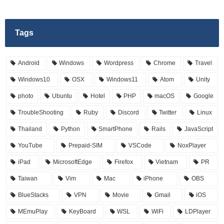
Tags
Android
Windows
Wordpress
Chrome
Travel
Windows10
OSX
Windows11
Atom
Unity
photo
Ubuntu
Hotel
PHP
macOS
Google
TroubleShooting
Ruby
Discord
Twitter
Linux
Thailand
Python
SmartPhone
Rails
JavaScript
YouTube
Prepaid-SIM
VSCode
NoxPlayer
iPad
MicrosoftEdge
Firefox
Vietnam
PR
Taiwan
Vim
Mac
iPhone
OBS
BlueStacks
VPN
Movie
Gmail
iOS
MEmuPlay
KeyBoard
WSL
WiFi
LDPlayer