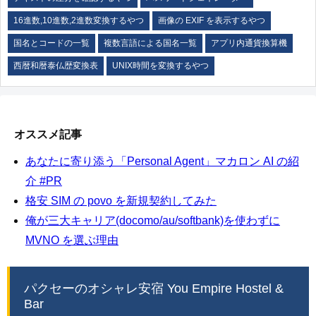
16進数,10進数,2進数変換するやつ
画像の EXIF を表示するやつ
国名とコードの一覧
複数言語による国名一覧
アプリ内通貨換算機
西暦和暦泰仏歴変換表
UNIX時間を変換するやつ
オススメ記事
あなたに寄り添う「Personal Agent」マカロン AI の紹
介 #PR
格安 SIM の povo を新規契約してみた
俺が三大キャリア(docomo/au/softbank)を使わずに
MVNO を選ぶ理由
パクセーのオシャレ安宿 You Empire Hostel &
Bar