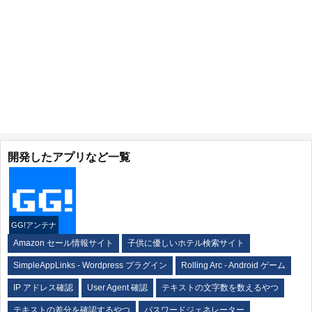
開発したアプリなど一覧
GG!アンテナ
Amazon セール情報サイト
子供に優しいホテル検索サイト
SimpleAppLinks - Wordpress プラグイン
Rolling Arc - Android ゲーム
IP アドレス確認
User Agent 確認
テキストの文字数を数えるやつ
テキストの差分を確認するやつ
パスワードジェネレーター