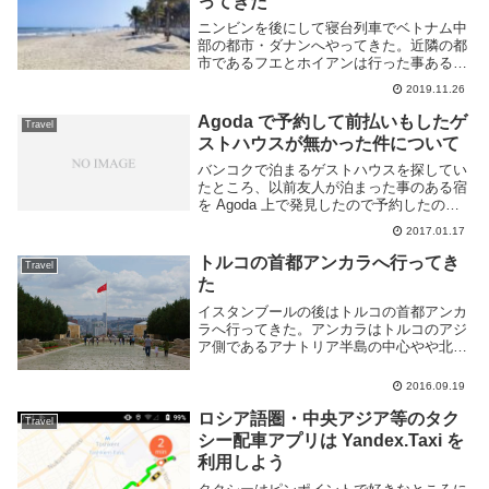
ってきた
ニンビンを後にして寝台列車でベトナム中
部の都市・ダナンへやってきた。近隣の都
市であるフエとホイアンは行った事あるの
だが、その時はダナンを飛ばしていたた
2019.11.26
め、初めて来ることとなる。ダナン駅から
目的のホステルまでの距離を見ると凡そ徒
Agoda で予約して前払いもしたゲ
Travel
歩30分程度。...
ストハウスが無かった件について
バンコクで泊まるゲストハウスを探してい
たところ、以前友人が泊まった事のある宿
を Agoda 上で発見したので予約したのだ
が、当日になって現地に行くとその宿が見
2017.01.17
当たらなかった。結論からいうとサポート
に電話したら補償を受け取る事ができた
トルコの首都アンカラへ行ってき
Travel
し、予定...
た
イスタンブールの後はトルコの首都アンカ
ラへ行ってきた。アンカラはトルコのアジ
ア側であるアナトリア半島の中心やや北西
に位置する内陸の都市だ。内陸なので冬は
寒く夏は暑い、寒暖の差が激しい地域とな
2016.09.19
っている。自分は9月上旬に行ったのだ
が、昼間は暑い...
ロシア語圏・中央アジア等のタク
Travel
シー配車アプリは Yandex.Taxi を
利用しよう