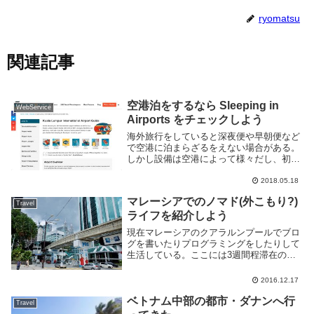
ryomatsu
関連記事
空港泊をするなら Sleeping in
WebService
Airports をチェックしよう
海外旅行をしていると深夜便や早朝便など
で空港に泊まらざるをえない場合がある。
しかし設備は空港によって様々だし、初め
て訪れる空港であればどうすれば快適に過
ごせるのかわからないという事もある。空
2018.05.18
港泊する機会があるならば The Guide to...
マレーシアでのノマド(外こもり?)
Travel
ライフを紹介しよう
現在マレーシアのクアラルンプールでブロ
グを書いたりプログラミングをしたりして
生活している。ここには3週間程滞在の予
定で、今風の言葉で言うとノマドという事
になるのだろうか。ノマドというとなんだ
2016.12.17
かカッコイイ感じがするけど対して仕事し
ているわけで...
ベトナム中部の都市・ダナンへ行
Travel