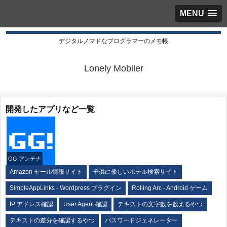
MENU
デジタルノマドなプログラマーのメモ帳
Lonely Mobiler
開発したアプリなど一覧
GG!アンテナ
Amazon セール情報サイト
子供に優しいホテル検索サイト
SimpleAppLinks - Wordpress プラグイン
Rolling Arc - Android ゲーム
IP アドレス確認
User Agent 確認
テキストの文字数を数えるやつ
テキストの差分を確認するやつ
パスワードジェネレーター