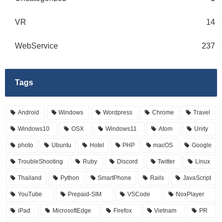
VR
14
WebService
237
Tags
Android
Windows
Wordpress
Chrome
Travel
Windows10
OSX
Windows11
Atom
Unity
photo
Ubuntu
Hotel
PHP
macOS
Google
TroubleShooting
Ruby
Discord
Twitter
Linux
Thailand
Python
SmartPhone
Rails
JavaScript
YouTube
Prepaid-SIM
VSCode
NoxPlayer
iPad
MicrosoftEdge
Firefox
Vietnam
PR