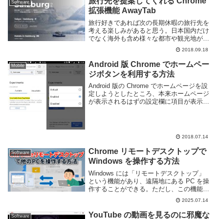
旅行先を提案してくれる Chrome
Software
拡張機能 AwayTab
旅行好きであれば次の長期休暇の旅行先を
考える楽しみがあると思う。日本国内だけ
でなく海外も含め様々な都市や観光地があ
り、どこへ行こうか悩む事も多いのではな
2018.09.18
いか。Web ブラウザに Google Chrome を
利用しているのであれば Away...
Android 版 Chrome でホームペー
Mobile
ジボタンを利用する方法
Android 版の Chrome でホームページを設
定しようとしたところ、本来ホームページ
が表示されるはずの設定欄に項目が表示さ
れなかった。調べたところ、Chrome の設
定を変更することでホームページの項目を
利用できるようになったのでコ...
2018.07.14
Chrome リモートデスクトップで
Software
Windows を操作する方法
Windows には「リモートデスクトップ」
という機能があり、遠隔地にある PC を操
作することができる。ただし、この機能を
使うには、操作対象の Windows が Pro バ
2025.07.14
ージョンである必要がある。そのため、
Home エディションを使っ...
YouTube の動画を見るのに邪魔な
Software