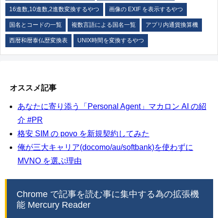
16進数,10進数,2進数変換するやつ
画像の EXIF を表示するやつ
国名とコードの一覧
複数言語による国名一覧
アプリ内通貨換算機
西暦和暦泰仏歴変換表
UNIX時間を変換するやつ
オススメ記事
あなたに寄り添う「Personal Agent」マカロン AI の紹
介 #PR
格安 SIM の povo を新規契約してみた
俺が三大キャリア(docomo/au/softbank)を使わずに
MVNO を選ぶ理由
Chrome で記事を読む事に集中する為の拡張機
能 Mercury Reader