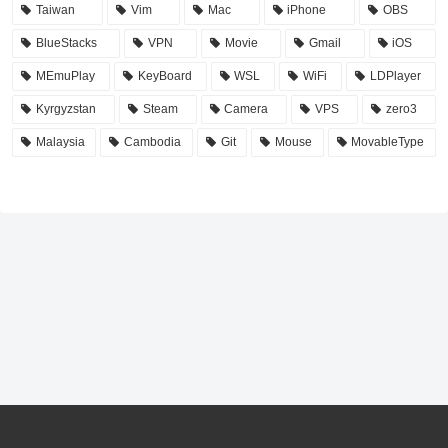
Taiwan
Vim
Mac
iPhone
OBS
BlueStacks
VPN
Movie
Gmail
iOS
MEmuPlay
KeyBoard
WSL
WiFi
LDPlayer
Kyrgyzstan
Steam
Camera
VPS
zero3
Malaysia
Cambodia
Git
Mouse
MovableType