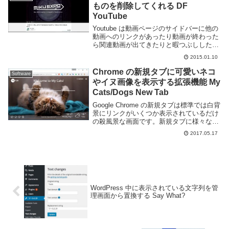
ものを削除してくれる DF
YouTube
Youtube は動画ページのサイドバーに他の
動画へのリンクがあったり動画が終わった
ら関連動画が出てきたりと暇つぶししたい
人にとってはとても便利な機能がありま
2015.01.10
す。が、単に動画を見たい場合には結構邪
魔です。ついついクリックして時間が過ぎ
Chrome の新規タブに可愛いネコ
Software
てしま...
やイヌ画像を表示する拡張機能 My
Cats/Dogs New Tab
Google Chrome の新規タブは標準では白背
景にリンクがいくつか表示されているだけ
の殺風景な画面です。新規タブに様々な機
能を追加する拡張機能はありますが、特に
2017.05.17
機能にこだわりが無いという方も多いでし
ょう。機能にこだわりは無いけど標準の...
WordPress 中に表示されている文字列を管
理画面から置換する Say What?