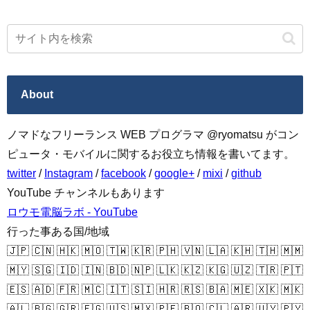
About
ノマドなフリーランス WEB プログラマ @ryomatsu がコン
ピュータ・モバイルに関するお役立ち情報を書いてます。
twitter
/
Instagram
/
facebook
/
google+
/
mixi
/
github
YouTube チャンネルもあります
ロウモ電脳ラボ - YouTube
行った事ある国/地域
🇯🇵 🇨🇳 🇭🇰 🇲🇴 🇹🇼 🇰🇷 🇵🇭 🇻🇳 🇱🇦 🇰🇭 🇹🇭 🇲🇲
🇲🇾 🇸🇬 🇮🇩 🇮🇳 🇧🇩 🇳🇵 🇱🇰 🇰🇿 🇰🇬 🇺🇿 🇹🇷 🇵🇹
🇪🇸 🇦🇩 🇫🇷 🇲🇨 🇮🇹 🇸🇮 🇭🇷 🇷🇸 🇧🇦 🇲🇪 🇽🇰 🇲🇰
🇦🇱 🇧🇬 🇬🇷 🇪🇬 🇺🇸 🇲🇽 🇵🇪 🇧🇴 🇨🇱 🇦🇷 🇺🇾 🇵🇾