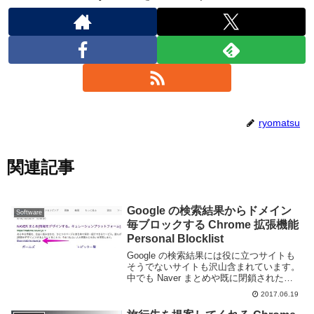
ryomatsu
関連記事
Google の検索結果からドメイン
Software
毎ブロックする Chrome 拡張機能
Personal Blocklist
Google の検索結果には役に立つサイトも
そうでないサイトも沢山含まれています。
中でも Naver まとめや既に閉鎖された
Welq のようにコピペばかりで内容も薄く
2017.06.19
何の役にも立たないキュレーションサイト
(笑)や、俺的ゲーム速報@刃やはち...