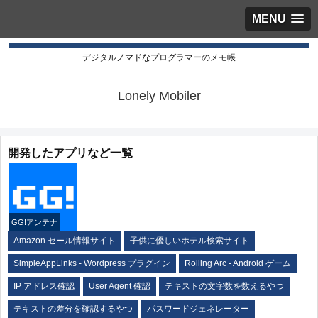
MENU
デジタルノマドなプログラマーのメモ帳
Lonely Mobiler
開発したアプリなど一覧
GG!アンテナ
Amazon セール情報サイト
子供に優しいホテル検索サイト
SimpleAppLinks - Wordpress プラグイン
Rolling Arc - Android ゲーム
IP アドレス確認
User Agent 確認
テキストの文字数を数えるやつ
テキストの差分を確認するやつ
パスワードジェネレーター