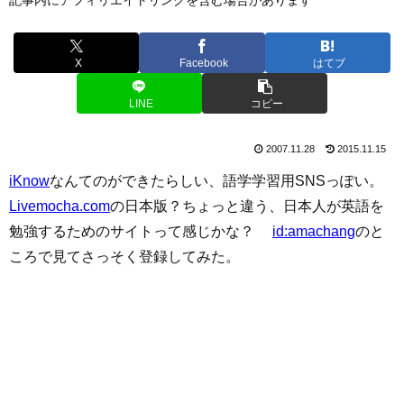
X
Facebook
はてブ
LINE
コピー
2007.11.28
2015.11.15
iKnow
なんてのができたらしい、語学学習用SNSっぽい。
Livemocha.com
の日本版？ちょっと違う、日本人が英語を
勉強するためのサイトって感じかな？
id:amachang
のと
ころで見てさっそく登録してみた。