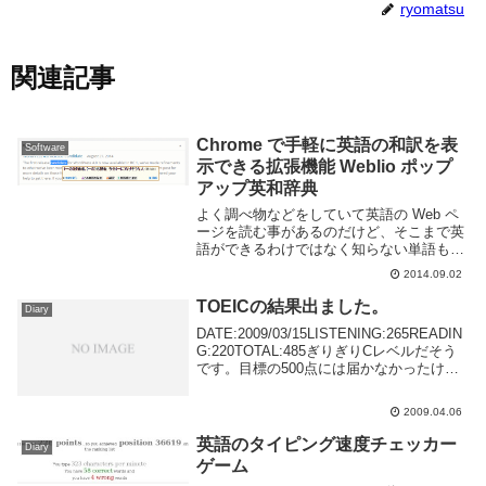
ryomatsu
関連記事
Chrome で手軽に英語の和訳を表
Software
示できる拡張機能 Weblio ポップ
アップ英和辞典
よく調べ物などをしていて英語の Web ペ
ージを読む事があるのだけど、そこまで英
語ができるわけではなく知らない単語も多
い。辞書をひいたり翻訳サイトを使う事も
2014.09.02
あるが面倒くさい。Chrome は標準で翻訳
機能がついているがある単語だけわからな
TOEICの結果出ました。
Diary
い...
DATE:2009/03/15LISTENING:265READIN
G:220TOTAL:485ぎりぎりCレベルだそう
です。目標の500点には届かなかったけど
こんなもんだろう。次は一年後の3月にま
た受ける予定。そのときはBレベルを目標
2009.04.06
にしよ...
英語のタイピング速度チェッカー
Diary
ゲーム