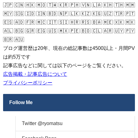
🇯🇵 🇨🇳 🇭🇰 🇲🇴 🇹🇼 🇰🇷 🇵🇭 🇻🇳 🇱🇦 🇰🇭 🇹🇭 🇲🇲
🇲🇾 🇸🇬 🇮🇩 🇮🇳 🇧🇩 🇳🇵 🇱🇰 🇰🇿 🇰🇬 🇺🇿 🇹🇷 🇵🇹
🇪🇸 🇦🇩 🇫🇷 🇲🇨 🇮🇹 🇸🇮 🇭🇷 🇷🇸 🇧🇦 🇲🇪 🇽🇰 🇲🇰
🇦🇱 🇧🇬 🇬🇷 🇪🇬 🇺🇸 🇲🇽 🇵🇪 🇧🇴 🇨🇱 🇦🇷 🇺🇾 🇵🇾
🇧🇷 🇦🇺
ブログ運営歴は20年、現在の総記事数は4500以上・月間PV
は約5万です
記事広告などに関しては以下のページをご覧ください。
広告掲載・記事広告について
プライバシーポリシー
Follow Me
Twitter @ryomatsu