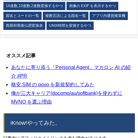
16進数,10進数,2進数変換するやつ
画像の EXIF を表示するやつ
国名とコードの一覧
複数言語による国名一覧
アプリ内通貨換算機
西暦和暦泰仏歴変換表
UNIX時間を変換するやつ
オススメ記事
あなたに寄り添う「Personal Agent」マカロン AI の紹
介 #PR
格安 SIM の povo を新規契約してみた
俺が三大キャリア(docomo/au/softbank)を使わずに
MVNO を選ぶ理由
iKnow!やってみた。
記事内にアフィリエイトリンクを含む場合があります