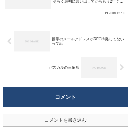
そらく最初に言い出してからもう2年ぐら
いたってる気がする。なのでいいかげん受
けましょう。第145回 2009年 3月15日
2008.12.10
(日) 申込期間 2009年1月5日(月...
携帯のメールアドレスがRFC準拠してない
って話
パスカルの三角形
コメント
コメントを書き込む