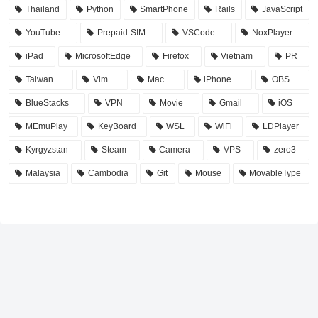
Thailand
Python
SmartPhone
Rails
JavaScript
YouTube
Prepaid-SIM
VSCode
NoxPlayer
iPad
MicrosoftEdge
Firefox
Vietnam
PR
Taiwan
Vim
Mac
iPhone
OBS
BlueStacks
VPN
Movie
Gmail
iOS
MEmuPlay
KeyBoard
WSL
WiFi
LDPlayer
Kyrgyzstan
Steam
Camera
VPS
zero3
Malaysia
Cambodia
Git
Mouse
MovableType