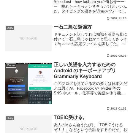
Speedtest - how fast are you?俺おせーー
ー 鳴れたらもっといきそうだけどいいん
だ、タイピングの遅さをVimのパワーでカ
バーするんだ(＞＜プログラマは英語に強
2007.11.23
いのか？英語のタイピング速度チェッカー
ゲーム from ...
一石二鳥な勉強方
Diary
ドキュメント訳してれば知識も英語も見に
付いて一石二鳥じゃねか？と思ってさっそ
くApacheの設定ファイルを訳してた。日
本語ドキュメントが充実してるから答え合
わせしやすいのがいいね。Apacheは設定
2007.05.08
ファイルの中に説明が多いし。メインの
htt...
正しい英語を入力するための
Mobile
Android のキーボードアプリ
Grammarly Keyboard
このブログを見ている方の多くは日本人だ
とは思うが、Facebook や Twitter 等の
SNS やメール、仕事等で英語を使う機会
のある方もいるだろう。しかし英語は日本
人にとっては難しい言語だ。特にリーディ
ングはなんとなくできるけどライ...
2018.01.31
TOEIC受ける。
Diary
友人のMさん会うたびに「TOEICうける
ぞ！！」などという会話をするのだが、お