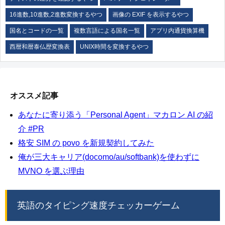
16進数,10進数,2進数変換するやつ
画像の EXIF を表示するやつ
国名とコードの一覧
複数言語による国名一覧
アプリ内通貨換算機
西暦和暦泰仏歴変換表
UNIX時間を変換するやつ
オススメ記事
あなたに寄り添う「Personal Agent」マカロン AI の紹
介 #PR
格安 SIM の povo を新規契約してみた
俺が三大キャリア(docomo/au/softbank)を使わずに
MVNO を選ぶ理由
英語のタイピング速度チェッカーゲーム