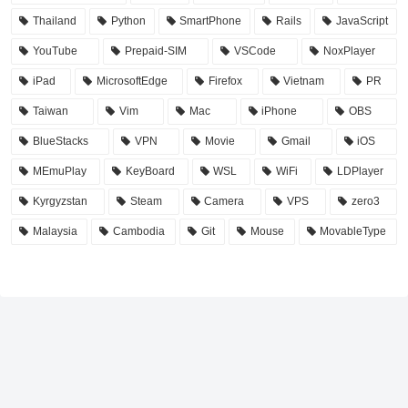
Thailand
Python
SmartPhone
Rails
JavaScript
YouTube
Prepaid-SIM
VSCode
NoxPlayer
iPad
MicrosoftEdge
Firefox
Vietnam
PR
Taiwan
Vim
Mac
iPhone
OBS
BlueStacks
VPN
Movie
Gmail
iOS
MEmuPlay
KeyBoard
WSL
WiFi
LDPlayer
Kyrgyzstan
Steam
Camera
VPS
zero3
Malaysia
Cambodia
Git
Mouse
MovableType