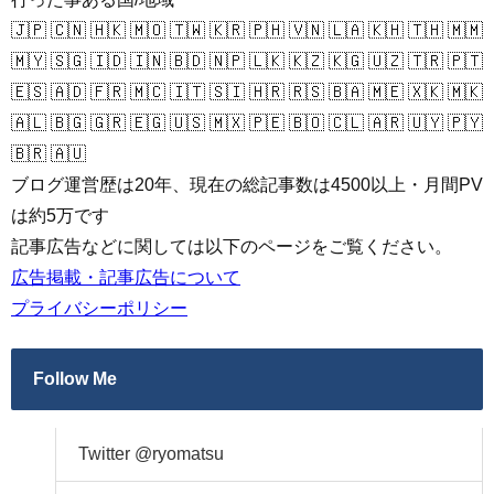
🇯🇵 🇨🇳 🇭🇰 🇲🇴 🇹🇼 🇰🇷 🇵🇭 🇻🇳 🇱🇦 🇰🇭 🇹🇭 🇲🇲
🇲🇾 🇸🇬 🇮🇩 🇮🇳 🇧🇩 🇳🇵 🇱🇰 🇰🇿 🇰🇬 🇺🇿 🇹🇷 🇵🇹
🇪🇸 🇦🇩 🇫🇷 🇲🇨 🇮🇹 🇸🇮 🇭🇷 🇷🇸 🇧🇦 🇲🇪 🇽🇰 🇲🇰
🇦🇱 🇧🇬 🇬🇷 🇪🇬 🇺🇸 🇲🇽 🇵🇪 🇧🇴 🇨🇱 🇦🇷 🇺🇾 🇵🇾
🇧🇷 🇦🇺
ブログ運営歴は20年、現在の総記事数は4500以上・月間PV
は約5万です
記事広告などに関しては以下のページをご覧ください。
広告掲載・記事広告について
プライバシーポリシー
Follow Me
Twitter @ryomatsu