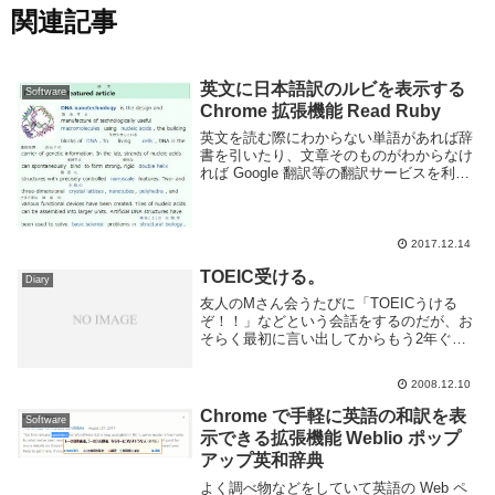
関連記事
英文に日本語訳のルビを表示する
Software
Chrome 拡張機能 Read Ruby
英文を読む際にわからない単語があれば辞
書を引いたり、文章そのものがわからなけ
れば Google 翻訳等の翻訳サービスを利用
する事となります。しかし辞書を引くのは
面倒ですし、機械翻訳の精度はまだまだ発
展途上という感じです。英文をある程度読
める...
2017.12.14
TOEIC受ける。
Diary
友人のMさん会うたびに「TOEICうける
ぞ！！」などという会話をするのだが、お
そらく最初に言い出してからもう2年ぐら
いたってる気がする。なのでいいかげん受
けましょう。第145回 2009年 3月15日
2008.12.10
(日) 申込期間 2009年1月5日(月...
Chrome で手軽に英語の和訳を表
Software
示できる拡張機能 Weblio ポップ
アップ英和辞典
よく調べ物などをしていて英語の Web ペ