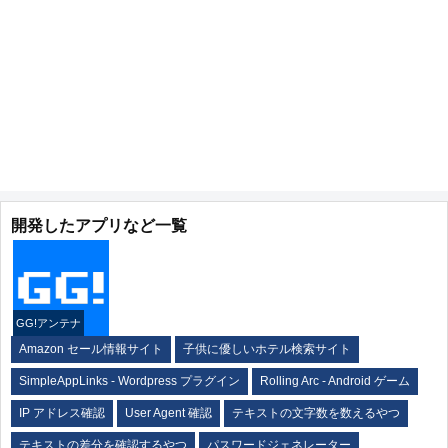
開発したアプリなど一覧
GG!アンテナ
Amazon セール情報サイト
子供に優しいホテル検索サイト
SimpleAppLinks - Wordpress プラグイン
Rolling Arc - Android ゲーム
IP アドレス確認
User Agent 確認
テキストの文字数を数えるやつ
テキストの差分を確認するやつ
パスワードジェネレーター