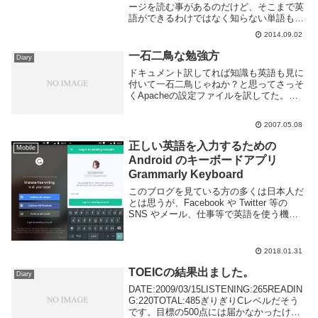
ージを読む事があるのだけど、そこまで英
語ができるわけではなく知らない単語も多
い。辞書をひいたり翻訳サイトを使う事も
2014.09.02
あるが面倒くさい。Chrome は標準で翻訳
機能がついているがある単語だけわからな
一石二鳥な勉強方
Diary
い...
ドキュメント訳してれば知識も英語も見に
付いて一石二鳥じゃねか？と思ってさっそ
くApacheの設定ファイルを訳してた。日
本語ドキュメントが充実してるから答え合
わせしやすいのがいいね。Apacheは設定
2007.05.08
ファイルの中に説明が多いし。メインの
htt...
正しい英語を入力するための
Mobile
Android のキーボードアプリ
Grammarly Keyboard
このブログを見ている方の多くは日本人だ
とは思うが、Facebook や Twitter 等の
SNS やメール、仕事等で英語を使う機会
のある方もいるだろう。しかし英語は日本
人にとっては難しい言語だ。特にリーディ
ングはなんとなくできるけどライ...
2018.01.31
TOEICの結果出ました。
Diary
DATE:2009/03/15LISTENING:265READIN
G:220TOTAL:485ぎりぎりCレベルだそう
です。目標の500点には届かなかったけど