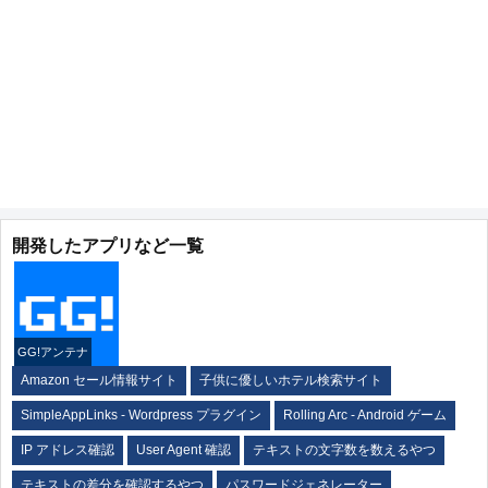
開発したアプリなど一覧
GG!アンテナ
Amazon セール情報サイト
子供に優しいホテル検索サイト
SimpleAppLinks - Wordpress プラグイン
Rolling Arc - Android ゲーム
IP アドレス確認
User Agent 確認
テキストの文字数を数えるやつ
テキストの差分を確認するやつ
パスワードジェネレーター