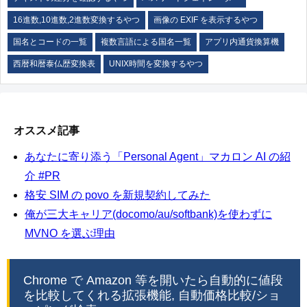
16進数,10進数,2進数変換するやつ
画像の EXIF を表示するやつ
国名とコードの一覧
複数言語による国名一覧
アプリ内通貨換算機
西暦和暦泰仏歴変換表
UNIX時間を変換するやつ
オススメ記事
あなたに寄り添う「Personal Agent」マカロン AI の紹
介 #PR
格安 SIM の povo を新規契約してみた
俺が三大キャリア(docomo/au/softbank)を使わずに
MVNO を選ぶ理由
Chrome で Amazon 等を開いたら自動的に値段
を比較してくれる拡張機能, 自動価格比較/ショ