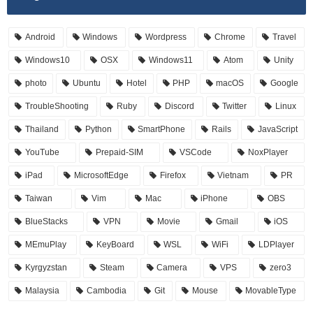
Android
Windows
Wordpress
Chrome
Travel
Windows10
OSX
Windows11
Atom
Unity
photo
Ubuntu
Hotel
PHP
macOS
Google
TroubleShooting
Ruby
Discord
Twitter
Linux
Thailand
Python
SmartPhone
Rails
JavaScript
YouTube
Prepaid-SIM
VSCode
NoxPlayer
iPad
MicrosoftEdge
Firefox
Vietnam
PR
Taiwan
Vim
Mac
iPhone
OBS
BlueStacks
VPN
Movie
Gmail
iOS
MEmuPlay
KeyBoard
WSL
WiFi
LDPlayer
Kyrgyzstan
Steam
Camera
VPS
zero3
Malaysia
Cambodia
Git
Mouse
MovableType