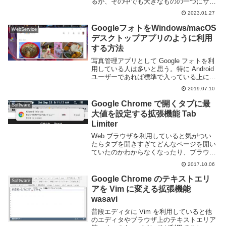
るが、その中でも大きなものの一つにサー
ドパーティ製 Twitter クライアントの制限
2023.01.27
がある。これにより非公式クライアントが
使えなくなったため、公式 ...
GoogleフォトをWindows/macOS
WebService
デスクトップアプリのように利用
する方法
写真管理アプリとして Google フォトを利
用している人は多いと思う。特に Android
ユーザーであれば標準で入っている上に撮
った写真を自動的にクラウドへバックアッ
2019.07.10
プできるため、利用者は多いだろう。この
Google フォト、スマホア...
Google Chrome で開くタブに最
Software
大値を設定する拡張機能 Tab
Limiter
Web ブラウザを利用していると気がつい
たらタブを開きすぎてどんなページを開い
ていたのかわからなくなったり、ブラウザ
の動作が遅くなって困る事があります。な
2017.10.06
るべく利用しないタブは閉じておきたいと
ころですが、「後で使うかもしれない」と
Google Chrome のテキストエリ
Software
思うとなか...
アを Vim に変える拡張機能
wasavi
普段エディタに Vim を利用していると他
のエディタやブラウザ上のテキストエリア