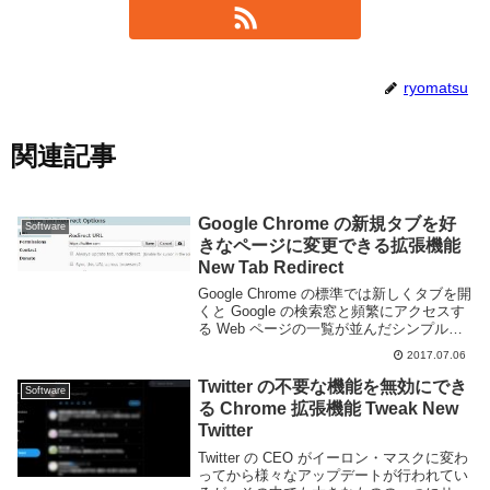
ryomatsu
関連記事
Google Chrome の新規タブを好
Software
きなページに変更できる拡張機能
New Tab Redirect
Google Chrome の標準では新しくタブを開
くと Google の検索窓と頻繁にアクセスす
る Web ページの一覧が並んだシンプルな
画面が表示されます。新規タブページは良
2017.07.06
く利用する機能な為、カスタマイズする拡
張機能には様々な種類の物...
Twitter の不要な機能を無効にでき
Software
る Chrome 拡張機能 Tweak New
Twitter
Twitter の CEO がイーロン・マスクに変わ
ってから様々なアップデートが行われてい