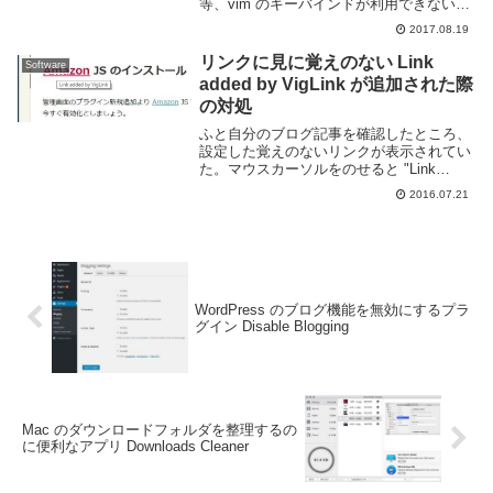
等、vim のキーバインドが利用できない環
境下ではストレスが溜まるものだ。自分も
2017.08.19
ブログのように長文を書く場合は基本的に
は GVIM を開いてその上でテキストの編...
リンクに見に覚えのない Link
Software
added by VigLink が追加された際
の対処
ふと自分のブログ記事を確認したところ、
設定した覚えのないリンクが表示されてい
た。マウスカーソルをのせると "Link
added by VigLink" と表示されていた。設
2016.07.21
定されたキーワードに自動的にリンクを張
るようだ。クリックすると V...
WordPress のブログ機能を無効にするプラ
グイン Disable Blogging
Mac のダウンロードフォルダを整理するの
に便利なアプリ Downloads Cleaner