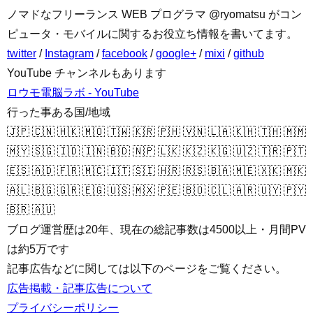
ノマドなフリーランス WEB プログラマ @ryomatsu がコン
ピュータ・モバイルに関するお役立ち情報を書いてます。
twitter
/
Instagram
/
facebook
/
google+
/
mixi
/
github
YouTube チャンネルもあります
ロウモ電脳ラボ - YouTube
行った事ある国/地域
🇯🇵 🇨🇳 🇭🇰 🇲🇴 🇹🇼 🇰🇷 🇵🇭 🇻🇳 🇱🇦 🇰🇭 🇹🇭 🇲🇲
🇲🇾 🇸🇬 🇮🇩 🇮🇳 🇧🇩 🇳🇵 🇱🇰 🇰🇿 🇰🇬 🇺🇿 🇹🇷 🇵🇹
🇪🇸 🇦🇩 🇫🇷 🇲🇨 🇮🇹 🇸🇮 🇭🇷 🇷🇸 🇧🇦 🇲🇪 🇽🇰 🇲🇰
🇦🇱 🇧🇬 🇬🇷 🇪🇬 🇺🇸 🇲🇽 🇵🇪 🇧🇴 🇨🇱 🇦🇷 🇺🇾 🇵🇾
🇧🇷 🇦🇺
ブログ運営歴は20年、現在の総記事数は4500以上・月間PV
は約5万です
記事広告などに関しては以下のページをご覧ください。
広告掲載・記事広告について
プライバシーポリシー