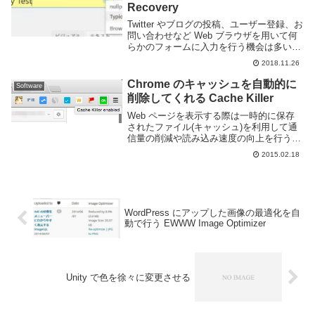
Recovery
Twitter やブログの投稿、ユーザー登録、お
問い合わせなど Web ブラウザを用いて何
らかのフォームに入力を行う機会は多いと
思が、その際、Web ブラウザが突然クラ
2018.11.26
ッシュしたり操作を間違えてタブを閉じた
りなどしてフォームに入力したテキス...
Chrome のキャッシュを自動的に
Software
削除してくれる Cache Killer
Web ページを表示する際は一時的に保存
されたファイル(キャッシュ)を利用して通
信量の削減や読み込み速度の向上を行う事
が多いです。しかしこのキャッシュのせい
2015.02.18
で Web ページを更新したのに古いままだ
ったり正常に表示されなかったりといった
事も...
WordPress にアップした画像の最適化を自
動で行う EWWW Image Optimizer
Unity で色を徐々に変更させる