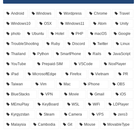
Android
Windows
Wordpress
Chrome
Travel
Windows10
OSX
Windows11
Atom
Unity
photo
Ubuntu
Hotel
PHP
macOS
Google
TroubleShooting
Ruby
Discord
Twitter
Linux
Thailand
Python
SmartPhone
Rails
JavaScript
YouTube
Prepaid-SIM
VSCode
NoxPlayer
iPad
MicrosoftEdge
Firefox
Vietnam
PR
Taiwan
Vim
Mac
iPhone
OBS
BlueStacks
VPN
Movie
Gmail
iOS
MEmuPlay
KeyBoard
WSL
WiFi
LDPlayer
Kyrgyzstan
Steam
Camera
VPS
zero3
Malaysia
Cambodia
Git
Mouse
MovableType