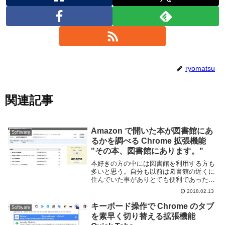
ryomatsu
関連記事
Amazon で開いた本が図書館にあ
Software
るかを調べる Chrome 拡張機能
"その本、図書館にあります。"
本好きの方の中には図書館を利用する方も
多いと思う。自分も以前は図書館の近くに
住んでいた事がありとても便利であった。
図書館を頻繁に利用する且つ、ブラウザに
2018.02.13
Google Chrome を利用しているのであれ
ば、その本、図書館にあります。という...
キーボード操作で Chrome のタブ
Software
を素早く切り替える拡張機能