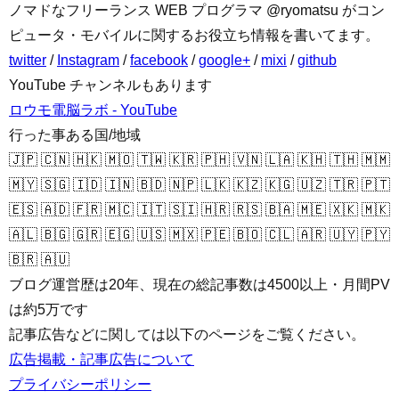
ノマドなフリーランス WEB プログラマ @ryomatsu がコン
ピュータ・モバイルに関するお役立ち情報を書いてます。
twitter
/
Instagram
/
facebook
/
google+
/
mixi
/
github
YouTube チャンネルもあります
ロウモ電脳ラボ - YouTube
行った事ある国/地域
🇯🇵 🇨🇳 🇭🇰 🇲🇴 🇹🇼 🇰🇷 🇵🇭 🇻🇳 🇱🇦 🇰🇭 🇹🇭 🇲🇲
🇲🇾 🇸🇬 🇮🇩 🇮🇳 🇧🇩 🇳🇵 🇱🇰 🇰🇿 🇰🇬 🇺🇿 🇹🇷 🇵🇹
🇪🇸 🇦🇩 🇫🇷 🇲🇨 🇮🇹 🇸🇮 🇭🇷 🇷🇸 🇧🇦 🇲🇪 🇽🇰 🇲🇰
🇦🇱 🇧🇬 🇬🇷 🇪🇬 🇺🇸 🇲🇽 🇵🇪 🇧🇴 🇨🇱 🇦🇷 🇺🇾 🇵🇾
🇧🇷 🇦🇺
ブログ運営歴は20年、現在の総記事数は4500以上・月間PV
は約5万です
記事広告などに関しては以下のページをご覧ください。
広告掲載・記事広告について
プライバシーポリシー