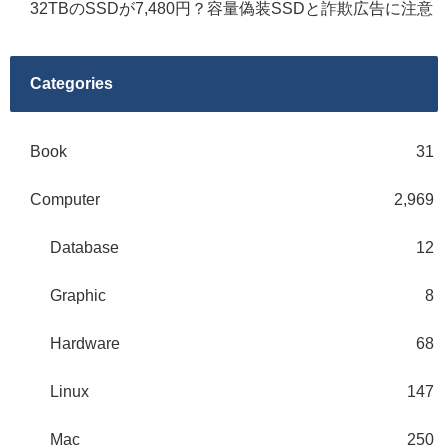
32TBのSSDが7,480円？容量偽装SSDと詐欺広告に注意
Categories
Book
31
Computer
2,969
Database
12
Graphic
8
Hardware
68
Linux
147
Mac
250