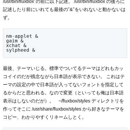
/usr/bin/fluxbox"の前に以下記述。 /usr/bin/fluxbox の後ろに
記述したり前にいれても最後の"&"をいれないと動かないは
ず。
nm-applet &

gaim &

xchat &

sylpheed &
最後、テーマいじる。標準でついてるテーマはどれもカッ
コイイのだが残念ながら日本語が表示できない。 これはテ
ーマの設定の中で日本語が入ってないフォントを指定して
るからだと思われる。なので変更（といっても俺は日本語
表示はしないのだが）。 ~/fluxbox/styles ディレクトリを
作ってそこに /usr/share/fluxbox/styles から好きなテーマを
コピー、わかりやすくリネームしとく。