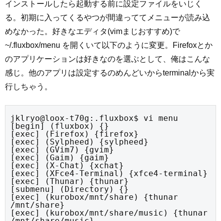
インストールしたら起動する前に設定ファイルをいじく
る。初期に入ってくるやつが間違っててメニューが読み込
めなかった。好きなエディタ(vimまじおすすめ)で
~/.fluxbox/menu を開くいて以下のように変更。Firefoxとか
のアプリケーションは好きなのを選ぶとして、俺はこんな
感じ。他のアプリは設定するのめんどいからterminalから実
行しちゃう。
jklryo@loox-t70g:.fluxbox$ vi menu

[begin] (fluxbox) {}

[exec] (Firefox) {firefox}

[exec] (Sylpheed) {sylpheed}

[exec] (GVim7) {gvim}

[exec] (Gaim) {gaim}

[exec] (X-Chat) {xchat}

[exec] (XFce4-Terminal) {xfce4-terminal}

[exec] (Thunar) {thunar}

[submenu] (Directory) {}

[exec] (kurobox/mnt/share) {thunar 
/mnt/share}

[exec] (kurobox/mnt/share/music) {thunar 
/mnt/share/music}
