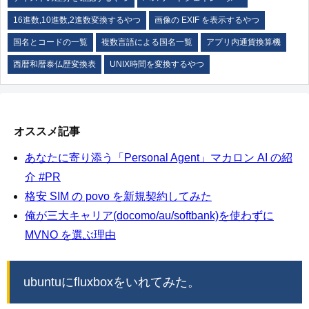
16進数,10進数,2進数変換するやつ
画像の EXIF を表示するやつ
国名とコードの一覧
複数言語による国名一覧
アプリ内通貨換算機
西暦和暦泰仏歴変換表
UNIX時間を変換するやつ
オススメ記事
あなたに寄り添う「Personal Agent」マカロン AI の紹
介 #PR
格安 SIM の povo を新規契約してみた
俺が三大キャリア(docomo/au/softbank)を使わずに
MVNO を選ぶ理由
ubuntuにfluxboxをいれてみた。