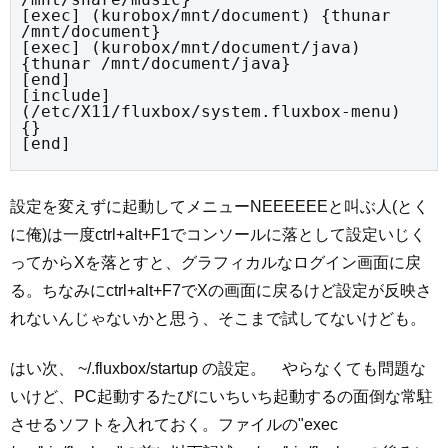
[exec] (kurobox/mnt/document) {thunar 
/mnt/document}

[exec] (kurobox/mnt/document/java) 
{thunar /mnt/document/java}

[end]

[include] 
(/etc/X11/fluxbox/system.fluxbox-menu) 
{}

[end]
設定を変えずに起動してメニューNEEEEEEと叫ぶ人(とく
に俺)は一度ctrl+alt+F1でコンソールに落として設定いじく
ってからXを落とすと、グラフィカルなログイン画面に戻
る。ちなみにctrl+alt+F7でXの画面に戻るけど設定が反映さ
れないんじゃないかと思う、そこまで試してないけども。
はい次、 ~/.fluxbox/startup の設定。 やらなくても問題な
いけど、PC起動するたびにいちいち起動するの面倒な常駐
させるソフトを入れておく。ファイルの"exec