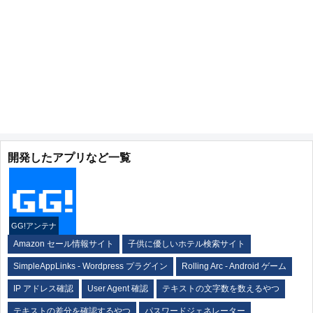
開発したアプリなど一覧
GG!アンテナ
Amazon セール情報サイト
子供に優しいホテル検索サイト
SimpleAppLinks - Wordpress プラグイン
Rolling Arc - Android ゲーム
IP アドレス確認
User Agent 確認
テキストの文字数を数えるやつ
テキストの差分を確認するやつ
パスワードジェネレーター