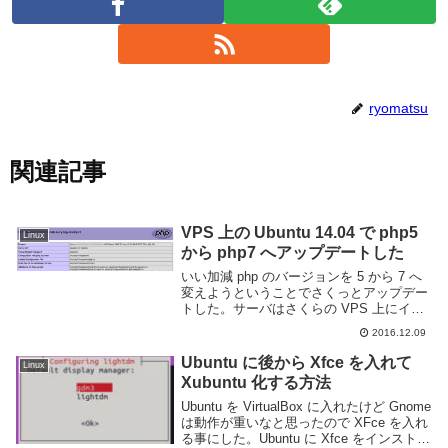
ryomatsu
関連記事
VPS 上の Ubuntu 14.04 で php5
Linux
から php7 へアップデートした
いい加減 php のバージョンを 5 から 7 へ
変えようということでさくっとアップデー
トした。サーバはさくらの VPS 上にイン
ストールした Ubuntu 14.04 だ。/etc/os-
2016.12.09
release は以下のようになっている。http...
Ubuntu に後から Xfce を入れて
Linux
Xubuntu 化する方法
Ubuntu を VirtualBox に入れたけど Gnome
は動作が重いなと思ったので XFce を入れ
る事にした。Ubuntu に Xfce をインストー