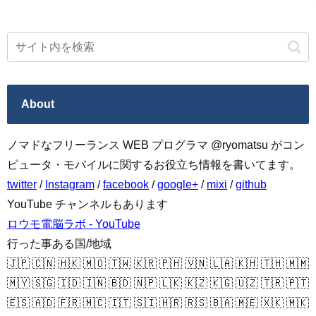
About
ノマドなフリーランス WEB プログラマ @ryomatsu がコン
ピュータ・モバイルに関するお役立ち情報を書いてます。
twitter
/
Instagram
/
facebook
/
google+
/
mixi
/
github
YouTube チャンネルもあります
ロウモ電脳ラボ - YouTube
行った事ある国/地域
🇯🇵 🇨🇳 🇭🇰 🇲🇴 🇹🇼 🇰🇷 🇵🇭 🇻🇳 🇱🇦 🇰🇭 🇹🇭 🇲🇲
🇲🇾 🇸🇬 🇮🇩 🇮🇳 🇧🇩 🇳🇵 🇱🇰 🇰🇿 🇰🇬 🇺🇿 🇹🇷 🇵🇹
🇪🇸 🇦🇩 🇫🇷 🇲🇨 🇮🇹 🇸🇮 🇭🇷 🇷🇸 🇧🇦 🇲🇪 🇽🇰 🇲🇰