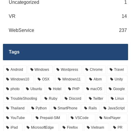
Uncategorized
1
VR
14
WebService
237
Tags
Android
Windows
Wordpress
Chrome
Travel
Windows10
OSX
Windows11
Atom
Unity
photo
Ubuntu
Hotel
PHP
macOS
Google
TroubleShooting
Ruby
Discord
Twitter
Linux
Thailand
Python
SmartPhone
Rails
JavaScript
YouTube
Prepaid-SIM
VSCode
NoxPlayer
iPad
MicrosoftEdge
Firefox
Vietnam
PR