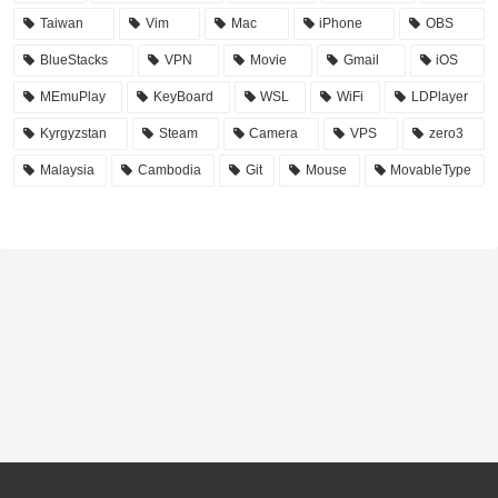
Taiwan
Vim
Mac
iPhone
OBS
BlueStacks
VPN
Movie
Gmail
iOS
MEmuPlay
KeyBoard
WSL
WiFi
LDPlayer
Kyrgyzstan
Steam
Camera
VPS
zero3
Malaysia
Cambodia
Git
Mouse
MovableType