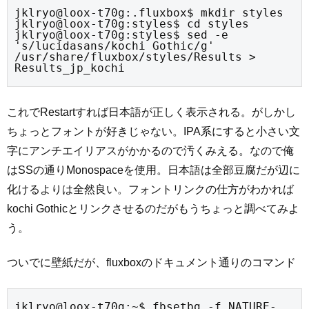
jklryo@loox-t70g:.fluxbox$ mkdir styles

jklryo@loox-t70g:styles$ cd styles

jklryo@loox-t70g:styles$ sed -e 
's/lucidasans/kochi Gothic/g' 
/usr/share/fluxbox/styles/Results > 
Results_jp_kochi
これでRestartすれば日本語が正しく表示される。がしかし
ちょっとフォントが好きじゃない。IPA系にすると小さい文
字にアンチエイリアスがかかるので汚くみえる。なので俺
はSSの通りMonospaceを使用。日本語は全部豆腐だが辺に
化けるよりは全然良い。フォントリンクの仕方がわかれば
kochi Gothicとリンクさせるのだがもうちょっと調べてみよ
う。
ついでに壁紙だが、fluxboxのドキュメント通りのコマンド
jklryo@loox-t70g:~$ fbsetbg -f NATURE-