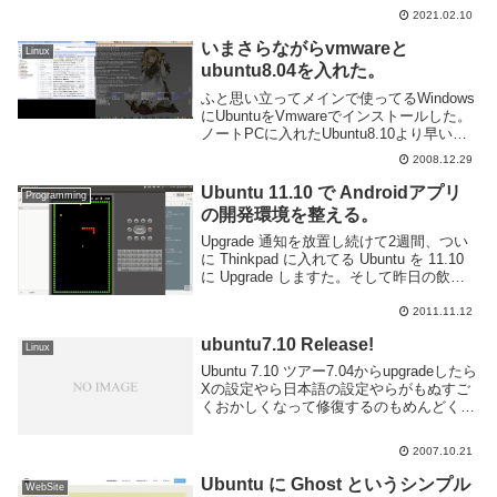
ルするには大まかに分けて Xfce のみをイ
2021.02.10
ンストールする方法と xubunt...
いまさらながらvmwareと
Linux
ubuntu8.04を入れた。
ふと思い立ってメインで使ってるWindows
にUbuntuをVmwareでインストールした。
ノートPCに入れたUbuntu8.10より早いぞ
こいつ。というわけでしばらくこっちメイ
2008.12.29
ンで使おうかと思ったが結局サーバにSSH
してるので大して換わら...
Ubuntu 11.10 で Androidアプリ
Programming
の開発環境を整える。
Upgrade 通知を放置し続けて2週間、つい
に Thinkpad に入れてる Ubuntu を 11.10
に Upgrade しますた。そして昨日の飲み
会で同僚から「Androidアプリ や ら な い
か」と声をかけてもらったので、参...
2011.11.12
ubuntu7.10 Release!
Linux
Ubuntu 7.10 ツアー7.04からupgradeしたら
Xの設定やら日本語の設定やらがもぬすご
くおかしくなって修復するのもめんどくさ
くなったので再インストールすることにし
た。バックアップは/home下をtarでまとめ
2007.10.21
て鯖に突っ込むだけ...
Ubuntu に Ghost というシンプル
WebSite