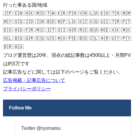
行った事ある国/地域
🇯🇵 🇨🇳 🇭🇰 🇲🇴 🇹🇼 🇰🇷 🇵🇭 🇻🇳 🇱🇦 🇰🇭 🇹🇭 🇲🇲
🇲🇾 🇸🇬 🇮🇩 🇮🇳 🇧🇩 🇳🇵 🇱🇰 🇰🇿 🇰🇬 🇺🇿 🇹🇷 🇵🇹
🇪🇸 🇦🇩 🇫🇷 🇲🇨 🇮🇹 🇸🇮 🇭🇷 🇷🇸 🇧🇦 🇲🇪 🇽🇰 🇲🇰
🇦🇱 🇧🇬 🇬🇷 🇪🇬 🇺🇸 🇲🇽 🇵🇪 🇧🇴 🇨🇱 🇦🇷 🇺🇾 🇵🇾
🇧🇷 🇦🇺
ブログ運営歴は20年、現在の総記事数は4500以上・月間PV
は約5万です
記事広告などに関しては以下のページをご覧ください。
広告掲載・記事広告について
プライバシーポリシー
Follow Me
Twitter @ryomatsu