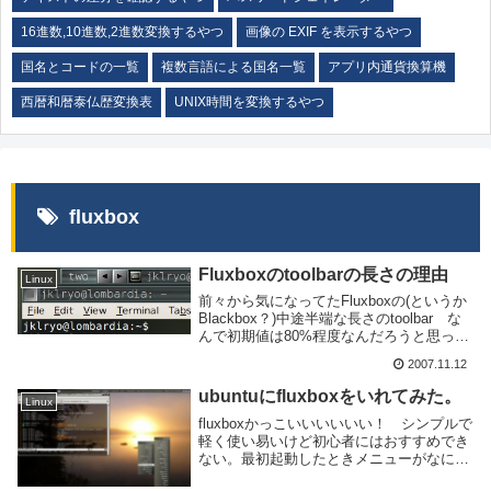
16進数,10進数,2進数変換するやつ
画像の EXIF を表示するやつ
国名とコードの一覧
複数言語による国名一覧
アプリ内通貨換算機
西暦和暦泰仏歴変換表
UNIX時間を変換するやつ
fluxbox
Fluxboxのtoolbarの長さの理由
Linux
前々から気になってたFluxboxの(というか
Blackbox？)中途半端な長さのtoolbar な
んで初期値は80%程度なんだろうと思って
たが、最近になってわかった。いや本当な
2007.11.12
のかは知らないんだけどさ。これが
Fluxboxのデスクトップ(...
ubuntuにfluxboxをいれてみた。
Linux
fluxboxかっこいいいいいい！ シンプルで
軽く使い易いけど初心者にはおすすめでき
ない。最初起動したときメニューがなにも
なくてterminalすら開けなかったぐらいだ