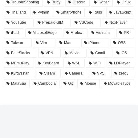
TroubleShooting
Ruby
Discord
Twitter
Linux
Thailand
Python
SmartPhone
Rails
JavaScript
YouTube
Prepaid-SIM
VSCode
NoxPlayer
iPad
MicrosoftEdge
Firefox
Vietnam
PR
Taiwan
Vim
Mac
iPhone
OBS
BlueStacks
VPN
Movie
Gmail
iOS
MEmuPlay
KeyBoard
WSL
WiFi
LDPlayer
Kyrgyzstan
Steam
Camera
VPS
zero3
Malaysia
Cambodia
Git
Mouse
MovableType