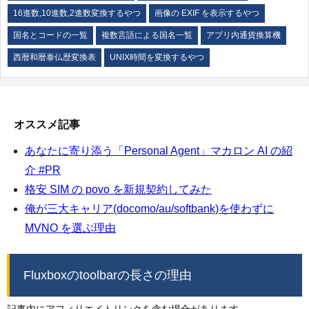
16進数,10進数,2進数変換するやつ
画像の EXIF を表示するやつ
国名とコードの一覧
複数言語による国名一覧
アプリ内通貨換算機
西暦和暦泰仏歴変換表
UNIX時間を変換するやつ
オススメ記事
あなたに寄り添う「Personal Agent」マカロン AI の紹
介 #PR
格安 SIM の povo を新規契約してみた
俺が三大キャリア(docomo/au/softbank)を使わずに
MVNO を選ぶ理由
Fluxboxのtoolbarの長さの理由
記事内にアフィリエイトリンクを含む場合があります