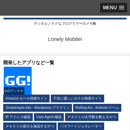
MENU
デジタルノマドなプログラマーのメモ帳
Lonely Mobiler
開発したアプリなど一覧
GG!アンテナ
Amazon セール情報サイト
子供に優しいホテル検索サイト
SimpleAppLinks - Wordpress プラグイン
Rolling Arc - Android ゲーム
IP アドレス確認
User Agent 確認
テキストの文字数を数えるやつ
テキストの差分を確認するやつ
パスワードジェネレーター