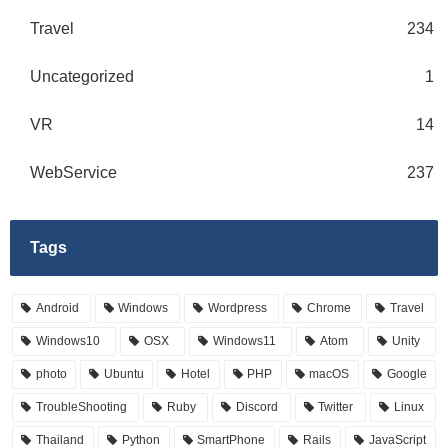
Travel
234
Uncategorized
1
VR
14
WebService
237
Tags
Android
Windows
Wordpress
Chrome
Travel
Windows10
OSX
Windows11
Atom
Unity
photo
Ubuntu
Hotel
PHP
macOS
Google
TroubleShooting
Ruby
Discord
Twitter
Linux
Thailand
Python
SmartPhone
Rails
JavaScript