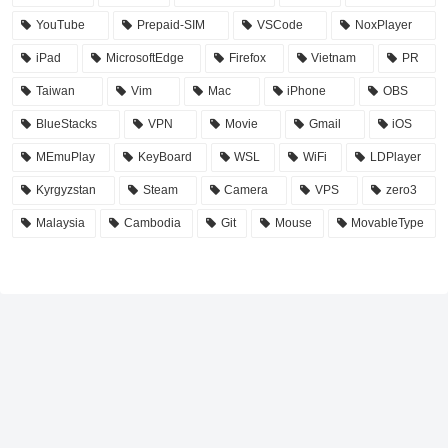
YouTube
Prepaid-SIM
VSCode
NoxPlayer
iPad
MicrosoftEdge
Firefox
Vietnam
PR
Taiwan
Vim
Mac
iPhone
OBS
BlueStacks
VPN
Movie
Gmail
iOS
MEmuPlay
KeyBoard
WSL
WiFi
LDPlayer
Kyrgyzstan
Steam
Camera
VPS
zero3
Malaysia
Cambodia
Git
Mouse
MovableType