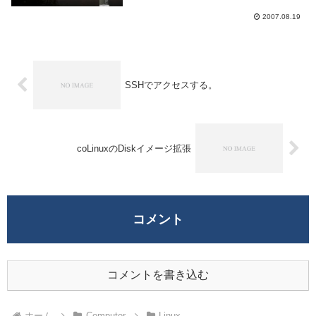
し。2-3日使ってみたけど、XFceのときに
あったもっさり感が全くと言っ...
2007.08.19
SSHでアクセスする。
coLinuxのDiskイメージ拡張
コメント
コメントを書き込む
ホーム
Computer
Linux