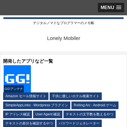
MENU
デジタルノマドなプログラマーのメモ帳
Lonely Mobiler
開発したアプリなど一覧
GG!アンテナ
Amazon セール情報サイト
子供に優しいホテル検索サイト
SimpleAppLinks - Wordpress プラグイン
Rolling Arc - Android ゲーム
IP アドレス確認
User Agent 確認
テキストの文字数を数えるやつ
テキストの差分を確認するやつ
パスワードジェネレーター