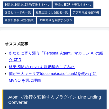
16進数,10進数,2進数変換するやつ
画像の EXIF を表示するやつ
国名とコードの一覧
複数言語による国名一覧
アプリ内通貨換算機
西暦和暦泰仏歴変換表
UNIX時間を変換するやつ
オススメ記事
あなたに寄り添う「Personal Agent」マカロン AI の紹
介 #PR
格安 SIM の povo を新規契約してみた
俺が三大キャリア(docomo/au/softbank)を使わずに
MVNO を選ぶ理由
Atom で改行を変換するプラグイン Line Ending
Converter