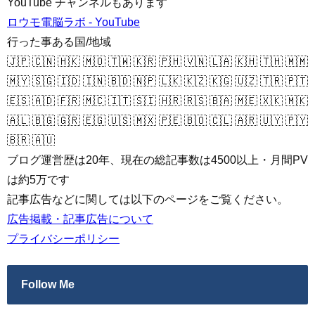
YouTube チャンネルもあります
ロウモ電脳ラボ - YouTube
行った事ある国/地域
🇯🇵 🇨🇳 🇭🇰 🇲🇴 🇹🇼 🇰🇷 🇵🇭 🇻🇳 🇱🇦 🇰🇭 🇹🇭 🇲🇲
🇲🇾 🇸🇬 🇮🇩 🇮🇳 🇧🇩 🇳🇵 🇱🇰 🇰🇿 🇰🇬 🇺🇿 🇹🇷 🇵🇹
🇪🇸 🇦🇩 🇫🇷 🇲🇨 🇮🇹 🇸🇮 🇭🇷 🇷🇸 🇧🇦 🇲🇪 🇽🇰 🇲🇰
🇦🇱 🇧🇬 🇬🇷 🇪🇬 🇺🇸 🇲🇽 🇵🇪 🇧🇴 🇨🇱 🇦🇷 🇺🇾 🇵🇾
🇧🇷 🇦🇺
ブログ運営歴は20年、現在の総記事数は4500以上・月間PV
は約5万です
記事広告などに関しては以下のページをご覧ください。
広告掲載・記事広告について
プライバシーポリシー
Follow Me