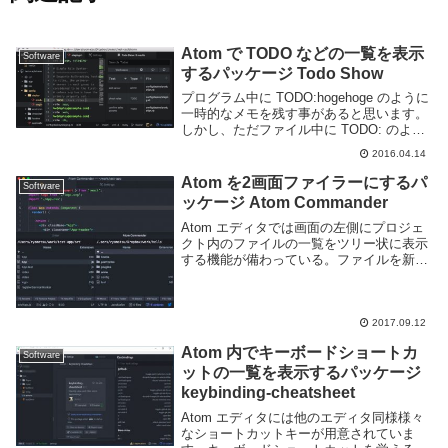
Atom で TODO などの一覧を表示
Software
するパッケージ Todo Show
プログラム中に TODO:hogehoge のように
一時的なメモを残す事があると思います。
しかし、ただファイル中に TODO: のよう
に記述してもその場所を開かなければ気づ
2016.04.14
くこともなく、メモが忘れ去られてしまう
事もあります。Todo Sho...
Atom を2画面ファイラーにするパ
Software
ッケージ Atom Commander
Atom エディタでは画面の左側にプロジェ
クト内のファイルの一覧をツリー状に表示
する機能が備わっている。ファイルを新た
に開く場合にはそれで十分だろう。が、場
合によってはプロジェクト外のファイルを
開きたい事もあるし、ファイルを開く以外
の様々な...
2017.09.12
Atom 内でキーボードショートカ
Software
ットの一覧を表示するパッケージ
keybinding-cheatsheet
Atom エディタには他のエディタ同様様々
なショートカットキーが用意されていま