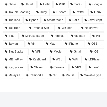
photo
Ubuntu
Hotel
PHP
macOS
Google
TroubleShooting
Ruby
Discord
Twitter
Linux
Thailand
Python
SmartPhone
Rails
JavaScript
YouTube
Prepaid-SIM
VSCode
NoxPlayer
iPad
MicrosoftEdge
Firefox
Vietnam
PR
Taiwan
Vim
Mac
iPhone
OBS
BlueStacks
VPN
Movie
Gmail
iOS
MEmuPlay
KeyBoard
WSL
WiFi
LDPlayer
Kyrgyzstan
Steam
Camera
VPS
zero3
Malaysia
Cambodia
Git
Mouse
MovableType