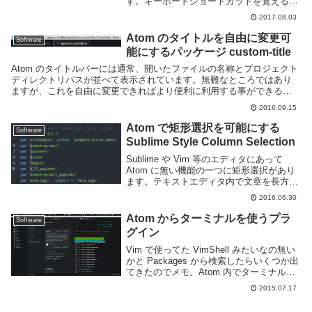
す。キーボードショートカットを覚える事
で作業を効率化できますが、多すぎて全て
2017.08.03
覚えるのは現実的ではありませんね。
Atom エディタを利用しているのであれば
Atom のタイトルを自由に変更可
Software
keyb...
能にするパッケージ custom-title
Atom のタイトルバーには通常、開いたファイルの名称とプロジェクト
ディレクトリパスが並べて表示されています。無難なところではあり
ますが、これを自由に変更できればより便利に利用する事ができるで
しょう。custom-title というパッケー...
2016.09.15
Atom で矩形選択を可能にする
Software
Sublime Style Column Selection
Sublime や Vim 等のエディタにあって
Atom に無い機能の一つに矩形選択があり
ます。テキストエディタ内で文章を長方形
の形に選択する機能で、ある箇所を一括で
2016.06.30
編集するような場面で便利です。Atom で
矩形選択を行うにはパッケージを...
Atom からターミナルを使うプラ
Software
グイン
Vim で使ってた VimShell みたいなの無い
かと Packages から検索したらいくつか出
てきたのでメモ。Atom 内でターミナルを
使うどうせなら atom 内で完結させたい。
2015.07.17
Atom Term2Atom 内でターミナルを開く事
が...