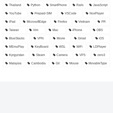
Thailand
Python
SmartPhone
Rails
JavaScript
YouTube
Prepaid-SIM
VSCode
NoxPlayer
iPad
MicrosoftEdge
Firefox
Vietnam
PR
Taiwan
Vim
Mac
iPhone
OBS
BlueStacks
VPN
Movie
Gmail
iOS
MEmuPlay
KeyBoard
WSL
WiFi
LDPlayer
Kyrgyzstan
Steam
Camera
VPS
zero3
Malaysia
Cambodia
Git
Mouse
MovableType