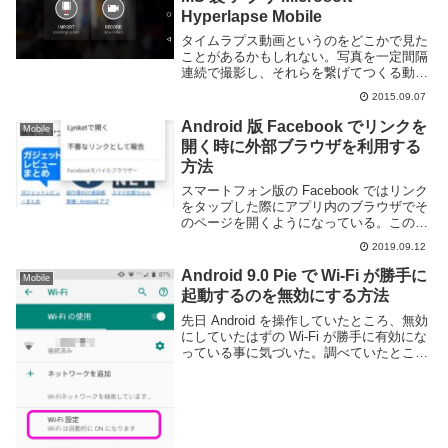
Hyperlapse Mobile
タイムラプス動画というのをどこかで見た
ことがあるかもしれない。写真を一定間隔
連続で撮影し、それらを繋げてつくる動画
だ。もちろんカメラ機能のついたスマート
2015.09.07
フォンでも作成する事ができるし、そのた
めのアプリもいくつか Google Play や ...
Android 版 Facebook でリンクを
Mobile
開く時に外部ブラウザを利用する
方法
スマートフォン版の Facebook ではリンク
をタップした際にアプリ内のブラウザでそ
のページを開くようになっている。このよ
うなシンプルなブラウザだ。ちょっと中身
2019.09.12
を確認するだけなら十分かもしれないが、
普段使っているブラウザとは使い勝手が異
Android 9.0 Pie で Wi-Fi が勝手に
Mobile
な...
起動するのを無効にする方法
先日 Android を操作していたところ、無効
にしていたはずの Wi-Fi が勝手に有効にな
っている事に気づいた。調べていたとこ
ろ、Android 9.0 Pie には高品質な Wi-Fi を
検知したら自動的に有効化する大変お節介
な機能が...