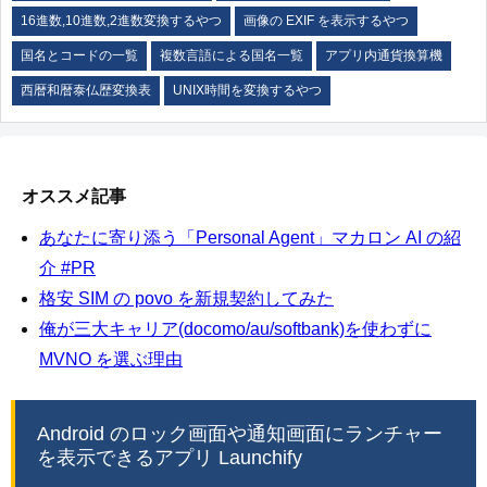
16進数,10進数,2進数変換するやつ
画像の EXIF を表示するやつ
国名とコードの一覧
複数言語による国名一覧
アプリ内通貨換算機
西暦和暦泰仏歴変換表
UNIX時間を変換するやつ
オススメ記事
あなたに寄り添う「Personal Agent」マカロン AI の紹
介 #PR
格安 SIM の povo を新規契約してみた
俺が三大キャリア(docomo/au/softbank)を使わずに
MVNO を選ぶ理由
Android のロック画面や通知画面にランチャー
を表示できるアプリ Launchify