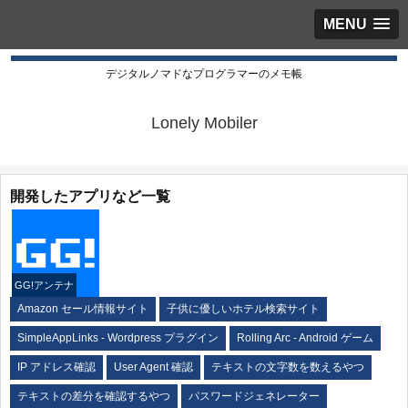
MENU
デジタルノマドなプログラマーのメモ帳
Lonely Mobiler
開発したアプリなど一覧
GG!アンテナ
Amazon セール情報サイト
子供に優しいホテル検索サイト
SimpleAppLinks - Wordpress プラグイン
Rolling Arc - Android ゲーム
IP アドレス確認
User Agent 確認
テキストの文字数を数えるやつ
テキストの差分を確認するやつ
パスワードジェネレーター