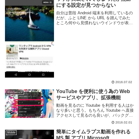
にする設定が見つからない
自分は普段 Android 端末を利用しているの
だが、ふと LINE から URL を踏んでみた
ところ何やら見慣れないウインドウが表示
されていた。どうやら LINE のバージョン
6.4 よりアプリ内ブラウザを実装したらし
い。アプリの更新履...
2016.07.02
YouTube を便利に使う為の Web
WebService
サービスやアプリ、拡張機能
動画を見るのに Youtube を利用する人はか
なり多いと思う。もちろん Youtube へ直接
アクセスして見るのも良いが、バックグラ
ウンドで再生したい、一つの曲を繰り返し
2016.02.01
再生し続けたい、など動画を見る目的によ
ってはアプリや Web サービ...
簡単にタイムラプス動画を作れる
Mobile
MS 製 アプリ Microsoft