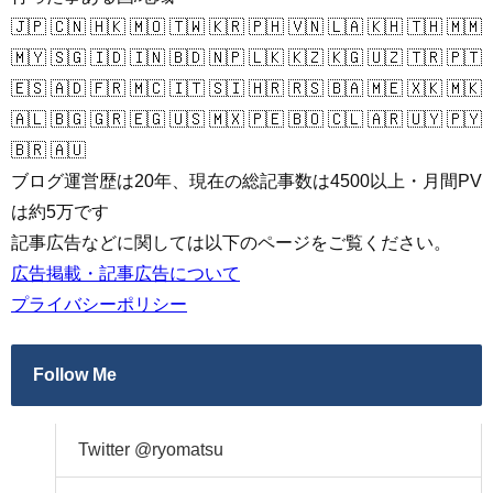
🇯🇵 🇨🇳 🇭🇰 🇲🇴 🇹🇼 🇰🇷 🇵🇭 🇻🇳 🇱🇦 🇰🇭 🇹🇭 🇲🇲
🇲🇾 🇸🇬 🇮🇩 🇮🇳 🇧🇩 🇳🇵 🇱🇰 🇰🇿 🇰🇬 🇺🇿 🇹🇷 🇵🇹
🇪🇸 🇦🇩 🇫🇷 🇲🇨 🇮🇹 🇸🇮 🇭🇷 🇷🇸 🇧🇦 🇲🇪 🇽🇰 🇲🇰
🇦🇱 🇧🇬 🇬🇷 🇪🇬 🇺🇸 🇲🇽 🇵🇪 🇧🇴 🇨🇱 🇦🇷 🇺🇾 🇵🇾
🇧🇷 🇦🇺
ブログ運営歴は20年、現在の総記事数は4500以上・月間PV
は約5万です
記事広告などに関しては以下のページをご覧ください。
広告掲載・記事広告について
プライバシーポリシー
Follow Me
Twitter @ryomatsu