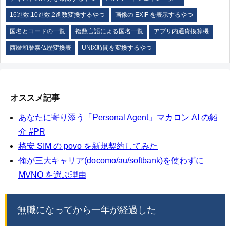
16進数,10進数,2進数変換するやつ
画像の EXIF を表示するやつ
国名とコードの一覧
複数言語による国名一覧
アプリ内通貨換算機
西暦和暦泰仏歴変換表
UNIX時間を変換するやつ
オススメ記事
あなたに寄り添う「Personal Agent」マカロン AI の紹
介 #PR
格安 SIM の povo を新規契約してみた
俺が三大キャリア(docomo/au/softbank)を使わずに
MVNO を選ぶ理由
無職になってから一年が経過した