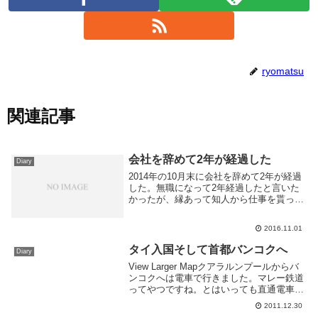
ryomatsu
関連記事
会社を辞めて2年が経過した
Diary
2014年の10月末に会社を辞めて2年が経過
した。無職になって2年経過したと言いた
かったが、縁あって知人から仕事を貰って
おりそちらの収入のほうが多い為、無職と
は言えない状態になってしまった。対外的
2016.11.01
にはフリーランス、もしくは自営業といっ
たとこ...
タイ入国そして首都バンコクへ
Diary
View Larger Mapクアラルンプールからバ
ンコクへは電車で行きました。マレー鉄道
ってやつですね。とはいっても直通電車は
ダイヤの都合上乗らず、タイのハットヤイ
2011.12.30
で乗り換えました。タイはタイ語の文字が