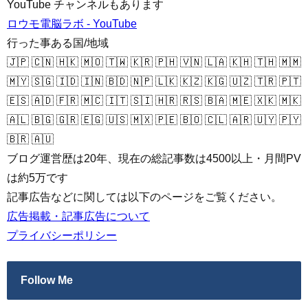
YouTube チャンネルもあります
ロウモ電脳ラボ - YouTube
行った事ある国/地域
🇯🇵 🇨🇳 🇭🇰 🇲🇴 🇹🇼 🇰🇷 🇵🇭 🇻🇳 🇱🇦 🇰🇭 🇹🇭 🇲🇲
🇲🇾 🇸🇬 🇮🇩 🇮🇳 🇧🇩 🇳🇵 🇱🇰 🇰🇿 🇰🇬 🇺🇿 🇹🇷 🇵🇹
🇪🇸 🇦🇩 🇫🇷 🇲🇨 🇮🇹 🇸🇮 🇭🇷 🇷🇸 🇧🇦 🇲🇪 🇽🇰 🇲🇰
🇦🇱 🇧🇬 🇬🇷 🇪🇬 🇺🇸 🇲🇽 🇵🇪 🇧🇴 🇨🇱 🇦🇷 🇺🇾 🇵🇾
🇧🇷 🇦🇺
ブログ運営歴は20年、現在の総記事数は4500以上・月間PV
は約5万です
記事広告などに関しては以下のページをご覧ください。
広告掲載・記事広告について
プライバシーポリシー
Follow Me