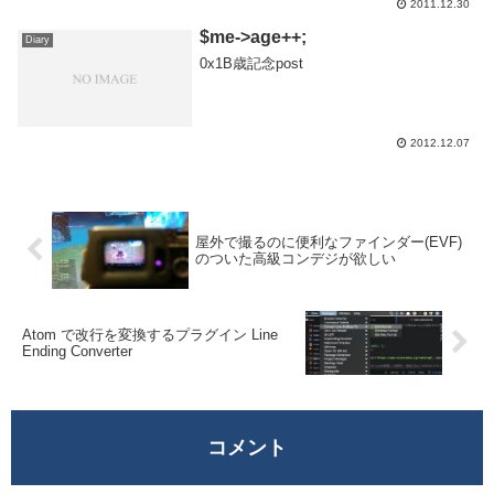
飯食って寝て朝はやくから自転車借...
2011.12.30
$me->age++;
Diary
0x1B歳記念post
2012.12.07
屋外で撮るのに便利なファインダー(EVF)
のついた高級コンデジが欲しい
Atom で改行を変換するプラグイン Line
Ending Converter
コメント