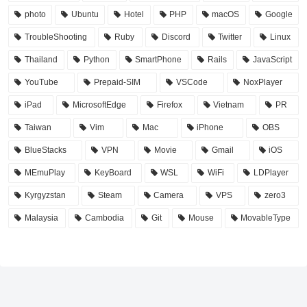
photo
Ubuntu
Hotel
PHP
macOS
Google
TroubleShooting
Ruby
Discord
Twitter
Linux
Thailand
Python
SmartPhone
Rails
JavaScript
YouTube
Prepaid-SIM
VSCode
NoxPlayer
iPad
MicrosoftEdge
Firefox
Vietnam
PR
Taiwan
Vim
Mac
iPhone
OBS
BlueStacks
VPN
Movie
Gmail
iOS
MEmuPlay
KeyBoard
WSL
WiFi
LDPlayer
Kyrgyzstan
Steam
Camera
VPS
zero3
Malaysia
Cambodia
Git
Mouse
MovableType