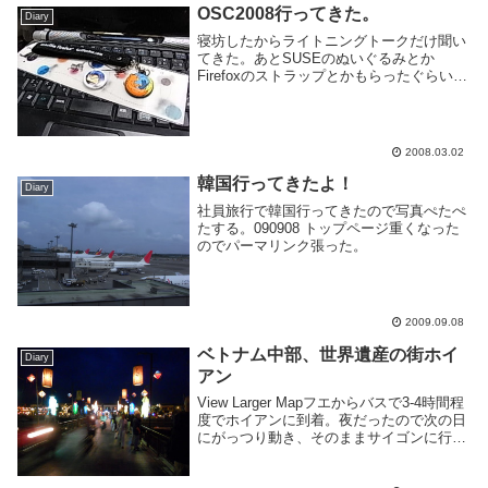
独特すぎるので異国感すごい。なんて書...
OSC2008行ってきた。
Diary
寝坊したからライトニングトークだけ聞い
てきた。あとSUSEのぬいぐるみとか
Firefoxのストラップとかもらったぐらい。
オライリーのとこでPythonクックブック買
ったらT-シャツとかカレンダーとかもらっ
た。かっこいいー眠たい頭で行ったので...
2008.03.02
韓国行ってきたよ！
Diary
社員旅行で韓国行ってきたので写真ぺたぺ
たする。090908 トップページ重くなった
のでパーマリンク張った。
2009.09.08
ベトナム中部、世界遺産の街ホイ
Diary
アン
View Larger Mapフエからバスで3-4時間程
度でホイアンに到着。夜だったので次の日
にがっつり動き、そのままサイゴンに行く
事にしてバスを予約。その後飯調達ついで
に散歩。夜暗いけど街並みがわりと綺麗。