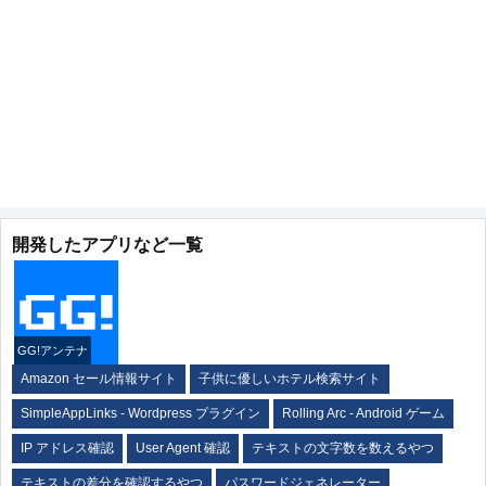
開発したアプリなど一覧
GG!アンテナ
Amazon セール情報サイト
子供に優しいホテル検索サイト
SimpleAppLinks - Wordpress プラグイン
Rolling Arc - Android ゲーム
IP アドレス確認
User Agent 確認
テキストの文字数を数えるやつ
テキストの差分を確認するやつ
パスワードジェネレーター