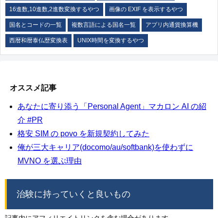
16進数,10進数,2進数変換するやつ
画像の EXIF を表示するやつ
国名とコードの一覧
複数言語による国名一覧
アプリ内通貨換算機
西暦和暦泰仏歴変換表
UNIX時間を変換するやつ
オススメ記事
あなたに寄り添う「Personal Agent」マカロン AI の紹
介 #PR
格安 SIM の povo を新規契約してみた
俺が三大キャリア(docomo/au/softbank)を使わずに
MVNO を選ぶ理由
治験に持っていくと良いもの
記事内にアフィリエイトリンクを含む場合があります