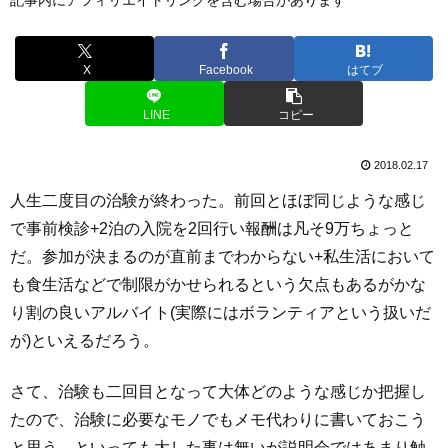
X
Facebook
はてブ
LINE
コピー
2018.02.17
人生二度目の治験が終わった。前回とほぼ同じような感じ
で事前検診+2泊の入院を2回行い報酬は凡そ9万ちょっと
だ。参加が決まるのが直前までわからない+私生活において
も食生活などで制限がかせられるという欠点もあるがかな
り割の良いアルバイト(実際にはボランティアという扱いだ
が)といえるだろう。
さて、治験も二回目となって大体どのような感じか把握し
たので、治験に必要なモノでもメモ代わりに書いておこう
と思う。といっても大した事は無いが説明会ではあまり触