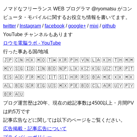
ノマドなフリーランス WEB プログラマ @ryomatsu がコン
ピュータ・モバイルに関するお役立ち情報を書いてます。
twitter
/
Instagram
/
facebook
/
google+
/
mixi
/
github
YouTube チャンネルもあります
ロウモ電脳ラボ - YouTube
行った事ある国/地域
🇯🇵 🇨🇳 🇭🇰 🇲🇴 🇹🇼 🇰🇷 🇵🇭 🇻🇳 🇱🇦 🇰🇭 🇹🇭 🇲🇲
🇲🇾 🇸🇬 🇮🇩 🇮🇳 🇧🇩 🇳🇵 🇱🇰 🇰🇿 🇰🇬 🇺🇿 🇹🇷 🇵🇹
🇪🇸 🇦🇩 🇫🇷 🇲🇨 🇮🇹 🇸🇮 🇭🇷 🇷🇸 🇧🇦 🇲🇪 🇽🇰 🇲🇰
🇦🇱 🇧🇬 🇬🇷 🇪🇬 🇺🇸 🇲🇽 🇵🇪 🇧🇴 🇨🇱 🇦🇷 🇺🇾 🇵🇾
🇧🇷 🇦🇺
ブログ運営歴は20年、現在の総記事数は4500以上・月間PV
は約5万です
記事広告などに関しては以下のページをご覧ください。
広告掲載・記事広告について