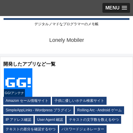
MENU
デジタルノマドなプログラマーのメモ帳
Lonely Mobiler
開発したアプリなど一覧
GG!アンテナ
Amazon セール情報サイト
子供に優しいホテル検索サイト
SimpleAppLinks - Wordpress プラグイン
Rolling Arc - Android ゲーム
IP アドレス確認
User Agent 確認
テキストの文字数を数えるやつ
テキストの差分を確認するやつ
パスワードジェネレーター