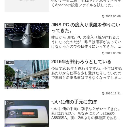
付いて一石二鳥じゃねか？と思ってさっそ
くApacheの設定ファイルを訳してた。日
本語ドキュメントが充実してるから答え合
わせしやすいのがいいね。Apacheは設定
2007.05.08
ファイルの中に説明が多いし。メインの
htt...
JINS PC の度入り眼鏡を作りにい
Diary
ってきた。
昨日から JINS PC の度入り版が作れるよ
うになったのだが、昨日は用事があってい
けなかったので今日作りにいってきた。以
前の度無しバージョンと比べてフレームの
2012.05.29
種類が増えてとても良いですが、度入りの
やつは普通の眼鏡に加えて3990円がかか
2016年が終わろうとしている
Diary
り...
今日で2016年も終わりですね。今年は年始
あたりから仕事を少し受けたりしていたの
で無職と名乗る事はできなくなってしまっ
て残念。とはいえ、そんなに仕事やってる
わけでも収入が多いわけでもないし、気分
的には無職と変わらないかな。今年も前年
2016.12.31
に引き続...
ついに俺の手元に京ぽ
Diary
ついに俺の手元に京ぽん２がやってきた。
auはぽいぽい。ちなみにカメラはauの
A5503SA。実に2年ぶりの機種変である。
噂どおり不具合やたら多いわけですでに実
感しているのだが細かいことを気にしてた