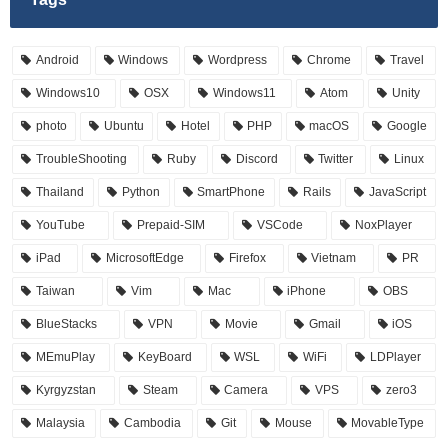
Android
Windows
Wordpress
Chrome
Travel
Windows10
OSX
Windows11
Atom
Unity
photo
Ubuntu
Hotel
PHP
macOS
Google
TroubleShooting
Ruby
Discord
Twitter
Linux
Thailand
Python
SmartPhone
Rails
JavaScript
YouTube
Prepaid-SIM
VSCode
NoxPlayer
iPad
MicrosoftEdge
Firefox
Vietnam
PR
Taiwan
Vim
Mac
iPhone
OBS
BlueStacks
VPN
Movie
Gmail
iOS
MEmuPlay
KeyBoard
WSL
WiFi
LDPlayer
Kyrgyzstan
Steam
Camera
VPS
zero3
Malaysia
Cambodia
Git
Mouse
MovableType