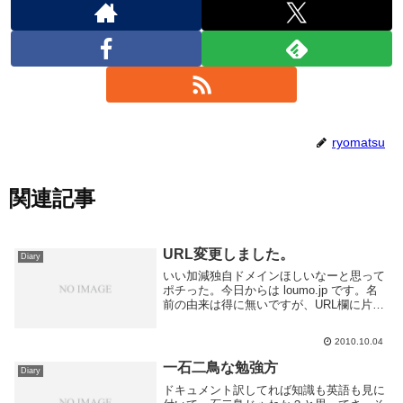
ryomatsu
関連記事
URL変更しました。
Diary
いい加減独自ドメインほしいなーと思って
ポチった。今日からは loumo.jp です。名
前の由来は得に無いですが、URL欄に片手
で打ち込める文字列且つ他の何かと被らな
い物にしようとしたらこんなになりまし
2010.10.04
た。適当です。一応今までのURL jkl...
一石二鳥な勉強方
Diary
ドキュメント訳してれば知識も英語も見に