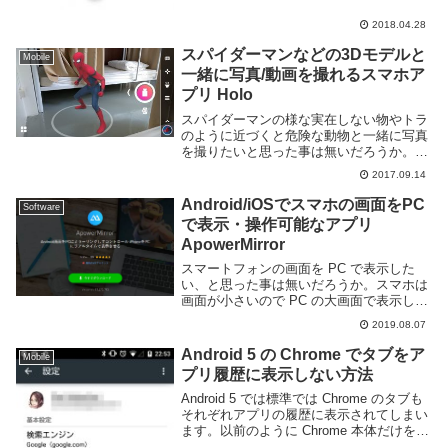
2018.04.28
スパイダーマンなどの3Dモデルと
Mobile
一緒に写真/動画を撮れるスマホア
プリ Holo
スパイダーマンの様な実在しない物やトラ
のように近づくと危険な動物と一緒に写真
を撮りたいと思った事は無いだろうか。も
ちろんコスプレやタイガーテンプルのよう
2017.09.14
な場所に行けば撮る事は可能だが手軽にと
はいい難い。そういった写真が欲しい場
Android/iOSでスマホの画面をPC
Software
合、通常であれ...
で表示・操作可能なアプリ
ApowerMirror
スマートフォンの画面を PC で表示した
い、と思った事は無いだろうか。スマホは
画面が小さいので PC の大画面で表示した
い、スマホゲームの配信を PC で行うため
2019.08.07
に画面を取り込みたい、スマホの画面を
Skype などで画面共有したい、など様...
Android 5 の Chrome でタブをア
Mobile
プリ履歴に表示しない方法
Android 5 では標準では Chrome のタブも
それぞれアプリの履歴に表示されてしまい
ます。以前のように Chrome 本体だけをア
プリ履歴に表示したい場合は Chrome の設