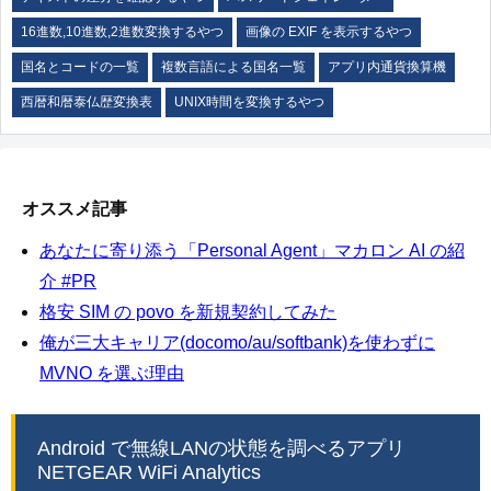
16進数,10進数,2進数変換するやつ
画像の EXIF を表示するやつ
国名とコードの一覧
複数言語による国名一覧
アプリ内通貨換算機
西暦和暦泰仏歴変換表
UNIX時間を変換するやつ
オススメ記事
あなたに寄り添う「Personal Agent」マカロン AI の紹
介 #PR
格安 SIM の povo を新規契約してみた
俺が三大キャリア(docomo/au/softbank)を使わずに
MVNO を選ぶ理由
Android で無線LANの状態を調べるアプリ
NETGEAR WiFi Analytics