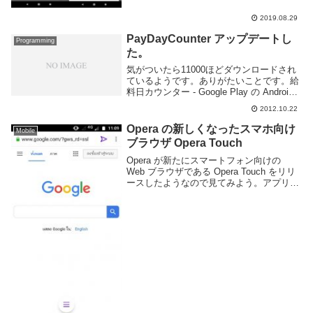
2019.08.29
PayDayCounter アップデートし
Programming
た。
気がついたら11000ほどダウンロードされ
ているようです。ありがたいことです。給
料日カウンター - Google Play の Android
アプリというわけで？給料日をカウントす
2012.10.22
るのに年をまたいだカウントがデキナイと
かいう致命的なバグが...
Opera の新しくなったスマホ向け
Mobile
ブラウザ Opera Touch
Opera が新たにスマートフォン向けの
Web ブラウザである Opera Touch をリリ
ースしたようなので見てみよう。アプリの
説明文によると「Web検索を素早く行え
る」「片手でも快適に操作できる」という
のを売りにしているようだ。Op...