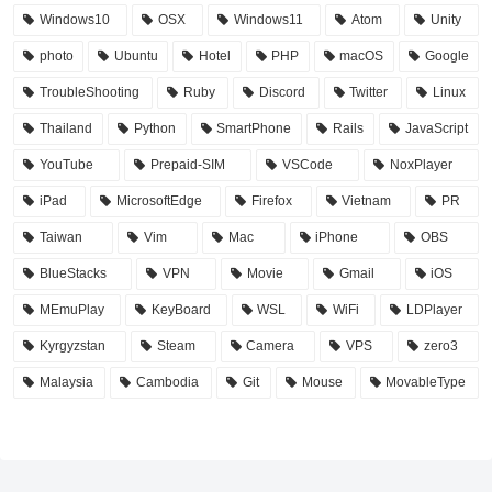
Windows10
OSX
Windows11
Atom
Unity
photo
Ubuntu
Hotel
PHP
macOS
Google
TroubleShooting
Ruby
Discord
Twitter
Linux
Thailand
Python
SmartPhone
Rails
JavaScript
YouTube
Prepaid-SIM
VSCode
NoxPlayer
iPad
MicrosoftEdge
Firefox
Vietnam
PR
Taiwan
Vim
Mac
iPhone
OBS
BlueStacks
VPN
Movie
Gmail
iOS
MEmuPlay
KeyBoard
WSL
WiFi
LDPlayer
Kyrgyzstan
Steam
Camera
VPS
zero3
Malaysia
Cambodia
Git
Mouse
MovableType