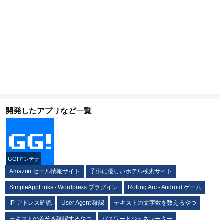
開発したアプリなど一覧
GG!アンテナ
Amazon セール情報サイト
子供に優しいホテル検索サイト
SimpleAppLinks - Wordpress プラグイン
Rolling Arc - Android ゲーム
IP アドレス確認
User Agent 確認
テキストの文字数を数えるやつ
テキストの差分を確認するやつ
パスワードジェネレーター