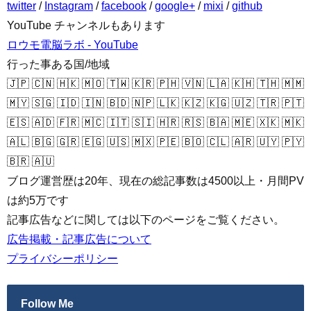
twitter
/
Instagram
/
facebook
/
google+
/
mixi
/
github
YouTube チャンネルもあります
ロウモ電脳ラボ - YouTube
行った事ある国/地域
🇯🇵 🇨🇳 🇭🇰 🇲🇴 🇹🇼 🇰🇷 🇵🇭 🇻🇳 🇱🇦 🇰🇭 🇹🇭 🇲🇲
🇲🇾 🇸🇬 🇮🇩 🇮🇳 🇧🇩 🇳🇵 🇱🇰 🇰🇿 🇰🇬 🇺🇿 🇹🇷 🇵🇹
🇪🇸 🇦🇩 🇫🇷 🇲🇨 🇮🇹 🇸🇮 🇭🇷 🇷🇸 🇧🇦 🇲🇪 🇽🇰 🇲🇰
🇦🇱 🇧🇬 🇬🇷 🇪🇬 🇺🇸 🇲🇽 🇵🇪 🇧🇴 🇨🇱 🇦🇷 🇺🇾 🇵🇾
🇧🇷 🇦🇺
ブログ運営歴は20年、現在の総記事数は4500以上・月間PV
は約5万です
記事広告などに関しては以下のページをご覧ください。
広告掲載・記事広告について
プライバシーポリシー
Follow Me