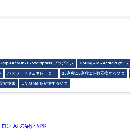
SimpleAppLinks - Wordpress プラグイン
Rolling Arc - Android ゲー
つ
パスワードジェネレーター
16進数,10進数,2進数変換するやつ
歴変換表
UNIX時間を変換するやつ
ロン AI の紹介 #PR