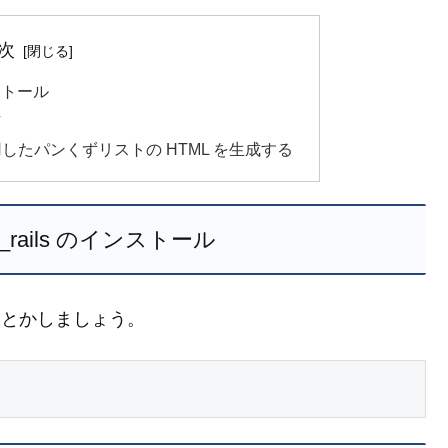
次
インストール
方
ta を使用したパンくずリストの HTML を生成する
on_rails のインストール
all とかしましょう。