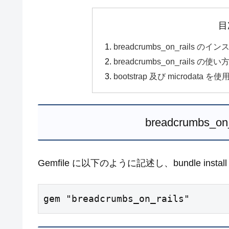
目
breadcrumbs_on_rails の
breadcrumbs_on_rails の使い
bootstrap 及び microda
breadcrumbs_
Gemfile に以下のように記述し、bundle inst
gem "breadcrumbs_on_rails"