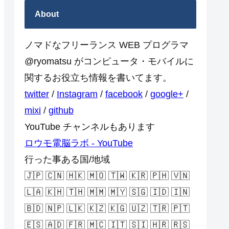
About
ノマドなフリーランス WEB プログラマ
@ryomatsu がコンピュータ・モバイルに
関するお役立ち情報を書いてます。
twitter
/
Instagram
/
facebook
/
google+
/
mixi
/
github
YouTube チャンネルもあります
ロウモ電脳ラボ - YouTube
行った事ある国/地域
🇯🇵 🇨🇳 🇭🇰 🇲🇴 🇹🇼 🇰🇷 🇵🇭 🇻🇳
🇱🇦 🇰🇭 🇹🇭 🇲🇲 🇲🇾 🇸🇬 🇮🇩 🇮🇳
🇧🇩 🇳🇵 🇱🇰 🇰🇿 🇰🇬 🇺🇿 🇹🇷 🇵🇹
🇪🇸 🇦🇩 🇫🇷 🇲🇨 🇮🇹 🇸🇮 🇭🇷 🇷🇸