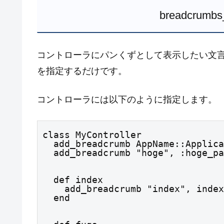
breadcrumb
コントローラにパンくずとして表示したい文言と 
を指定するだけです。
コントローラには以下のように指定します。
class MyController

  add_breadcrumb AppName::Application::config::title, :root_path

  add_breadcrumb "hoge", :hoge_p
  def index

    add_breadcrumb "index", index_path

  end