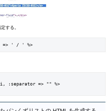
指定する。
 => ' / ' %>
i, :separator => "" %>

a を使用したパンくずリストの HTML を生成する