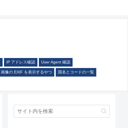
ム
IP アドレス確認
User Agent 確認
画像の EXIF を表示するやつ
国名とコードの一覧