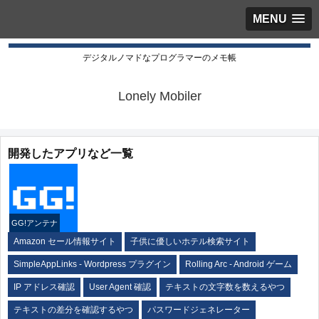
MENU
デジタルノマドなプログラマーのメモ帳
Lonely Mobiler
開発したアプリなど一覧
GG!アンテナ
Amazon セール情報サイト
子供に優しいホテル検索サイト
SimpleAppLinks - Wordpress プラグイン
Rolling Arc - Android ゲーム
IP アドレス確認
User Agent 確認
テキストの文字数を数えるやつ
テキストの差分を確認するやつ
パスワードジェネレーター