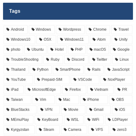
Tags
Android
Windows
Wordpress
Chrome
Travel
Windows10
OSX
Windows11
Atom
Unity
photo
Ubuntu
Hotel
PHP
macOS
Google
TroubleShooting
Ruby
Discord
Twitter
Linux
Thailand
Python
SmartPhone
Rails
JavaScript
YouTube
Prepaid-SIM
VSCode
NoxPlayer
iPad
MicrosoftEdge
Firefox
Vietnam
PR
Taiwan
Vim
Mac
iPhone
OBS
BlueStacks
VPN
Movie
Gmail
iOS
MEmuPlay
KeyBoard
WSL
WiFi
LDPlayer
Kyrgyzstan
Steam
Camera
VPS
zero3