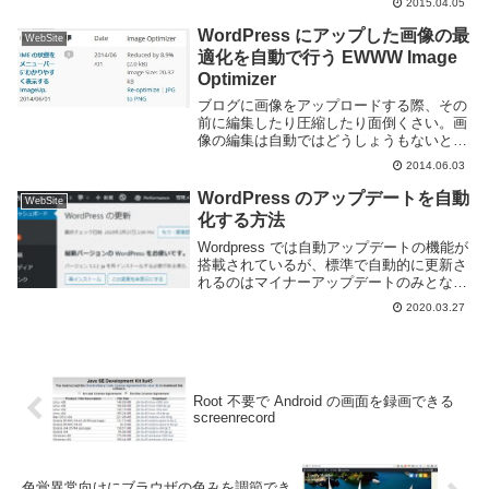
2015.04.05
WordPress にアップした画像の最
WebSite
適化を自動で行う EWWW Image
Optimizer
ブログに画像をアップロードする際、その
前に編集したり圧縮したり面倒くさい。画
像の編集は自動ではどうしょうもないとこ
ろはあるが最適化ぐらいは自動でやっても
2014.06.03
らいたい、という時に便利なのが EWWW
Image Optimizer というプラグイ...
WordPress のアップデートを自動
WebSite
化する方法
Wordpress では自動アップデートの機能が
搭載されているが、標準で自動的に更新さ
れるのはマイナーアップデートのみとなっ
ている。メジャーアップデートやプラグイ
2020.03.27
ン・テーマなどの他の項目については手動
でアップデートを行う必要がある。このペ
ー...
Root 不要で Android の画面を録画できる
screenrecord
色覚異常向けにブラウザの色みを調節でき