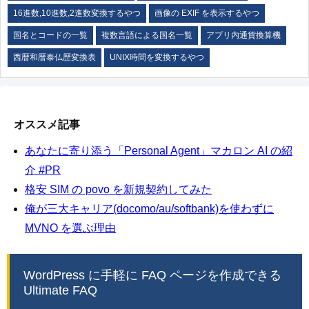
16進数,10進数,2進数変換するやつ
画像の EXIF を表示するやつ
国名とコードの一覧
複数言語による国名一覧
アプリ内通貨換算機
西暦和暦泰仏歴変換表
UNIX時間を変換するやつ
オススメ記事
あなたに寄り添う「Personal Agent」マカロン AI の紹
介 #PR
格安 SIM の povo を新規契約してみた
俺が三大キャリア(docomo/au/softbank)を使わずに
MVNO を選ぶ理由
WordPress に手軽に FAQ ページを作成できる
Ultimate FAQ