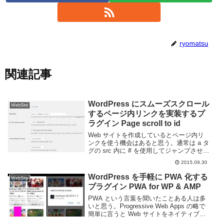
ryomatsu
関連記事
WordPress にスムーズスクロール
WebSite
するページ内リンクを実装するプ
ラグイン Page scroll to id
Web サイトを作成しているとページ内リ
ンクを使う機会はあると思う。通常は a タ
グの src 内に # を使用してジャンプさせる
だろう。しかしただリンクを設定しただけ
2015.09.30
ではページ内リンクなのに通常のリンクの
ように画面遷移し味気ない。Page...
WordPress を手軽に PWA 化する
WebSite
プラグイン PWA for WP & AMP
PWA という言葉を聞いたことある人は多
いと思う。Progressive Web Apps の略で
簡単に言うと Web サイトをネイティブア