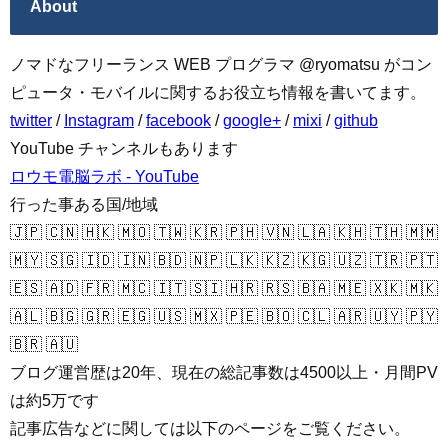
About
ノマドなフリーランス WEB プログラマ @ryomatsu がコン
ピュータ・モバイルに関するお役立ち情報を書いてます。
twitter
/
Instagram
/
facebook
/
google+
/
mixi
/
github
YouTube チャンネルもあります
ロウモ電脳ラボ - YouTube
行った事ある国/地域
🇯🇵 🇨🇳 🇭🇰 🇲🇴 🇹🇼 🇰🇷 🇵🇭 🇻🇳 🇱🇦 🇰🇭 🇹🇭 🇲🇲
🇲🇾 🇸🇬 🇮🇩 🇮🇳 🇧🇩 🇳🇵 🇱🇰 🇰🇿 🇰🇬 🇺🇿 🇹🇷 🇵🇹
🇪🇸 🇦🇩 🇫🇷 🇲🇨 🇮🇹 🇸🇮 🇭🇷 🇷🇸 🇧🇦 🇲🇪 🇽🇰 🇲🇰
🇦🇱 🇧🇬 🇬🇷 🇪🇬 🇺🇸 🇲🇽 🇵🇪 🇧🇴 🇨🇱 🇦🇷 🇺🇾 🇵🇾
🇧🇷 🇦🇺
ブログ運営歴は20年、現在の総記事数は4500以上・月間PV
は約5万です
記事広告などに関しては以下のページをご覧ください。