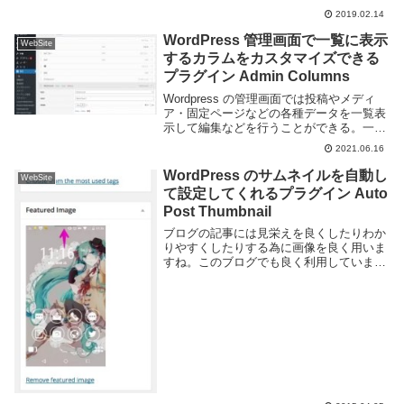
プリのように利用する技術の事だ。Web
2019.02.14
サイトをアプリ化することでオフライン対
応やプッシュ通知、GP...
WordPress 管理画面で一覧に表示
WebSite
するカラムをカスタマイズできる
プラグイン Admin Columns
Wordpress の管理画面では投稿やメディ
ア・固定ページなどの各種データを一覧表
示して編集などを行うことができる。一覧
ではタイトルやカテゴリー・日付などの基
2021.06.16
本的な情報のみを表示しているのだが、運
営している Web サイトによってはそれ
WordPress のサムネイルを自動し
WebSite
以...
て設定してくれるプラグイン Auto
Post Thumbnail
ブログの記事には見栄えを良くしたりわか
りやすくしたりする為に画像を良く用いま
すね。このブログでも良く利用していま
す。ところでドラッグするだけですむ画像
のアップロードと違い、見出し画像の指定
は手動で行う必要がある為若干面倒くさい
です。なのでこ...