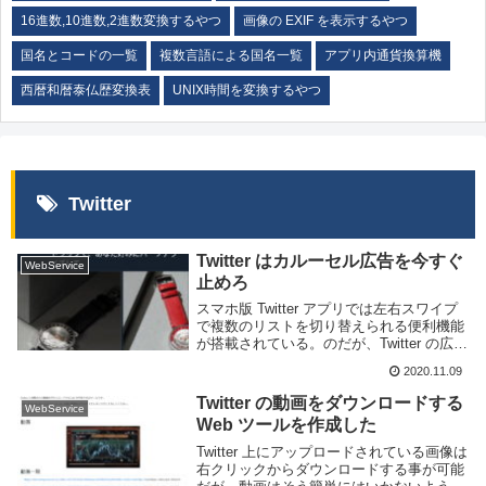
16進数,10進数,2進数変換するやつ
画像の EXIF を表示するやつ
国名とコードの一覧
複数言語による国名一覧
アプリ内通貨換算機
西暦和暦泰仏歴変換表
UNIX時間を変換するやつ
Twitter
Twitter はカルーセル広告を今すぐ
WebService
止めろ
スマホ版 Twitter アプリでは左右スワイプ
で複数のリストを切り替えられる便利機能
が搭載されている。のだが、Twitter の広告
としてカルーセル広告を採用してしまった
2020.11.09
せいで左右スワイプの操作が広告に取ら
れ、リストを切り替えられない現象...
Twitter の動画をダウンロードする
WebService
Web ツールを作成した
Twitter 上にアップロードされている画像は
右クリックからダウンロードする事が可能