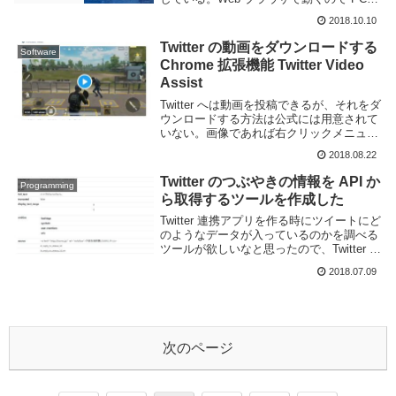
環境に依存する事なく利用できるので便利
2018.10.10
だ。一応 TweetDeck はモバイルの Web ブ
ラウ...
Twitter の動画をダウンロードする
Software
Chrome 拡張機能 Twitter Video
Assist
Twitter へは動画を投稿できるが、それをダ
ウンロードする方法は公式には用意されて
いない。画像であれば右クリックメニュー
から保存したりできるが、動画ではそうい
2018.08.22
った方法も取れない。-- 2020-07-05 追記動
画をダウンロードするツー...
Twitter のつぶやきの情報を API か
Programming
ら取得するツールを作成した
Twitter 連携アプリを作る時にツイートにど
のようなデータが入っているのかを調べる
ツールが欲しいなと思ったので、Twitter の
ツイートを API で取得して返ってきた
2018.07.09
JSON を整形して表示する Web アプリを
作成した。例えば以...
次のページ