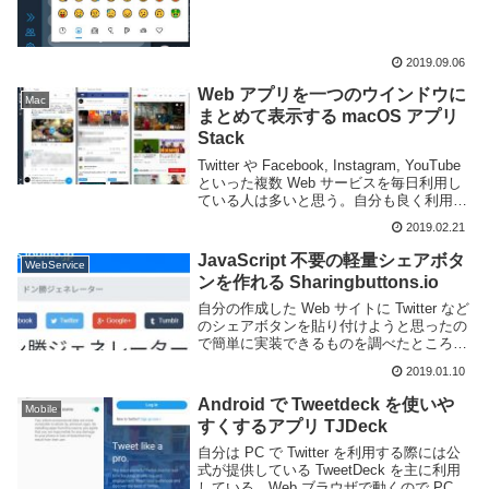
何故か絵文字入力機能が...
2019.09.06
Web アプリを一つのウインドウに
Mac
まとめて表示する macOS アプリ
Stack
Twitter や Facebook, Instagram, YouTube
といった複数 Web サービスを毎日利用し
ている人は多いと思う。自分も良く利用す
るがそのために Web ブラウザのタブが沢
2019.02.21
山開かれるのは邪魔なときもある。
macO...
JavaScript 不要の軽量シェアボタ
WebService
ンを作れる Sharingbuttons.io
自分の作成した Web サイトに Twitter など
のシェアボタンを貼り付けようと思ったの
で簡単に実装できるものを調べたところ、
Sharingbuttons.io が HTML と CSS のみで
2019.01.10
実装できて良かったので紹介しよう。
Shar...
Android で Tweetdeck を使いや
Mobile
すくするアプリ TJDeck
自分は PC で Twitter を利用する際には公
式が提供している TweetDeck を主に利用
している。Web ブラウザで動くので PC