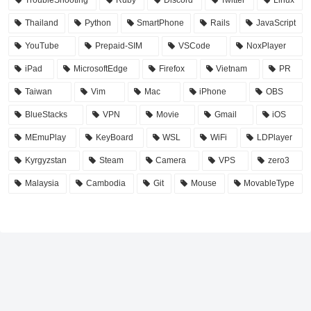
Thailand
Python
SmartPhone
Rails
JavaScript
YouTube
Prepaid-SIM
VSCode
NoxPlayer
iPad
MicrosoftEdge
Firefox
Vietnam
PR
Taiwan
Vim
Mac
iPhone
OBS
BlueStacks
VPN
Movie
Gmail
iOS
MEmuPlay
KeyBoard
WSL
WiFi
LDPlayer
Kyrgyzstan
Steam
Camera
VPS
zero3
Malaysia
Cambodia
Git
Mouse
MovableType