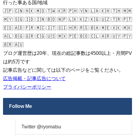
行った事ある国/地域
🇯🇵 🇨🇳 🇭🇰 🇲🇴 🇹🇼 🇰🇷 🇵🇭 🇻🇳 🇱🇦 🇰🇭 🇹🇭 🇲🇲
🇲🇾 🇸🇬 🇮🇩 🇮🇳 🇧🇩 🇳🇵 🇱🇰 🇰🇿 🇰🇬 🇺🇿 🇹🇷 🇵🇹
🇪🇸 🇦🇩 🇫🇷 🇲🇨 🇮🇹 🇸🇮 🇭🇷 🇷🇸 🇧🇦 🇲🇪 🇽🇰 🇲🇰
🇦🇱 🇧🇬 🇬🇷 🇪🇬 🇺🇸 🇲🇽 🇵🇪 🇧🇴 🇨🇱 🇦🇷 🇺🇾 🇵🇾
🇧🇷 🇦🇺
ブログ運営歴は20年、現在の総記事数は4500以上・月間PV
は約5万です
記事広告などに関しては以下のページをご覧ください。
広告掲載・記事広告について
プライバシーポリシー
Follow Me
Twitter @ryomatsu