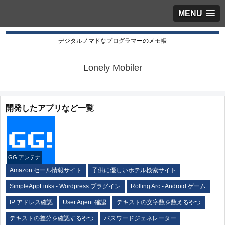
MENU
デジタルノマドなプログラマーのメモ帳
Lonely Mobiler
開発したアプリなど一覧
GG!アンテナ
Amazon セール情報サイト
子供に優しいホテル検索サイト
SimpleAppLinks - Wordpress プラグイン
Rolling Arc - Android ゲーム
IP アドレス確認
User Agent 確認
テキストの文字数を数えるやつ
テキストの差分を確認するやつ
パスワードジェネレーター