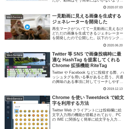
だが、動画はそう簡単にはいかないよう
だ。動画をダウンロードしたい場合は、基
2020.07.03
本的にはダウンロード用のツールを用いる
事になる。というわけで Web ブラウザ
一見動画に見える画像を生成する
WebService
か...
ジェネレーターを開発した
再生マークがついてて一見動画に見えるけ
どただの画像を生成できるジェネレーター
を開発したので公開した。以下のリンクか
ら使えます。使い方は簡単、画像と動画の
2020.06.20
形式を選択するだけだ。画像はエクスプロ
ーラなどからドラッグしても読み込むこと
Twitter 等 SNS で画像投稿時に最
WebService
ができる。対...
適な HashTag を提案してくれる
Chrome 拡張機能 RiteTag
Twitter や Facebook などに投稿する際、ハ
ッシュタグを用いる事があると思う。共通
の興味のある事項に対してリーチしやすく
なるため、より多くのアクセスが見込める
2019.12.13
便利なものではあるが、ハッシュタグは数
が多くどれを使うべきか悩んでし...
Chrome を使い Tweetdeck で絵文
WebService
字を利用する方法
Twitter Web クライアントには投稿欄に絵
文字入力用の機能が搭載されており、PC
の IME に関係なく簡単に絵文字を入力す
ることができる。しかしもう一つの公式ク
ライアントであるはずの Tweetdeck には