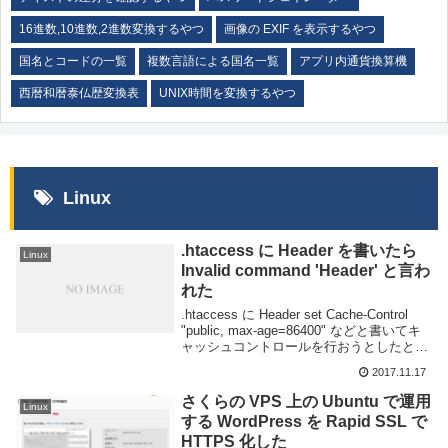
16進数,10進数,2進数変換するやつ
画像の EXIF を表示するやつ
国名とコードの一覧
複数言語による国名一覧
アプリ内通貨換算機
西暦和暦泰仏歴変換表
UNIX時間を変換するやつ
Linux
.htaccess に Header を書いたら
Linux
Invalid command 'Header' と言わ
れた
.htaccess に Header set Cache-Control
"public, max-age=86400" などと書いてキ
ャッシュコントロールを行おうとしたとこ
ろ 500 エラーが出て正常に Web ページが
2017.11.17
表示されなかった。...
さくらの VPS 上の Ubuntu で運用
Linux
する WordPress を Rapid SSL で
HTTPS 化した