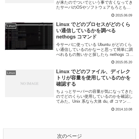
が来たのでついでという事で古くなってき
たサーバのOSやソフトウェアもろともア
ップデートする事にした。順調に進んでい
2015.06.09
たが MySQL だけ正常に動かなかった。エ
ラーメッセージは以下の通り。パーミッシ
Linux でどのプロセスがどのくら
Linux
ョ...
い通信しているかを調べる
nethogs コマンド
今サーバに使っている Ubuntu がどのくら
い通信しているのかなーと思って簡単に調
べれるもの無いかと探したら nethogs コマ
ンドが良さそうだったので使ってみた。
2015.05.20
nethogs のインストール自分が使っている
のは Ubuntu なので...
Linux でどのファイル、ディレク
Linux
トリが容量を使用しているのかを
確認する
ちょっとサーバーの容量が気になってきた
のでどのくらい使用しているのかを確認し
てみた。Unix 系なら大体 du, df コマンド
あるので Linux に限った話じゃないけど自
2014.10.08
分が良く使うのが Ubuntu なので Linux と
いうことに。...
次のページ