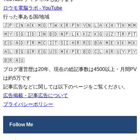
ロウモ電脳ラボ - YouTube
行った事ある国/地域
🇯🇵 🇨🇳 🇭🇰 🇲🇴 🇹🇼 🇰🇷 🇵🇭 🇻🇳 🇱🇦 🇰🇭 🇹🇭 🇲🇲
🇲🇾 🇸🇬 🇮🇩 🇮🇳 🇧🇩 🇳🇵 🇱🇰 🇰🇿 🇰🇬 🇺🇿 🇹🇷 🇵🇹
🇪🇸 🇦🇩 🇫🇷 🇲🇨 🇮🇹 🇸🇮 🇭🇷 🇷🇸 🇧🇦 🇲🇪 🇽🇰 🇲🇰
🇦🇱 🇧🇬 🇬🇷 🇪🇬 🇺🇸 🇲🇽 🇵🇪 🇧🇴 🇨🇱 🇦🇷 🇺🇾 🇵🇾
🇧🇷 🇦🇺
ブログ運営歴は20年、現在の総記事数は4500以上・月間PV
は約5万です
記事広告などに関しては以下のページをご覧ください。
広告掲載・記事広告について
プライバシーポリシー
Follow Me