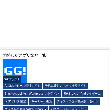
開発したアプリなど一覧
GG!アンテナ
Amazon セール情報サイト
子供に優しいホテル検索サイト
SimpleAppLinks - Wordpress プラグイン
Rolling Arc - Android ゲーム
IP アドレス確認
User Agent 確認
テキストの文字数を数えるやつ
テキストの差分を確認するやつ
パスワードジェネレーター