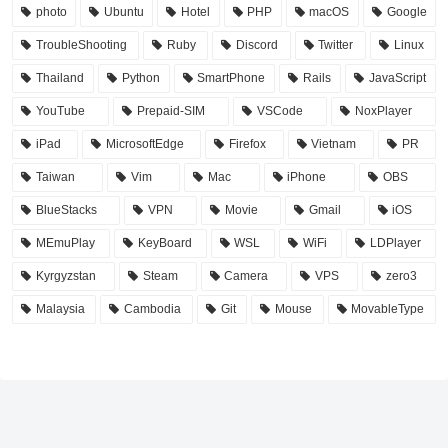
photo
Ubuntu
Hotel
PHP
macOS
Google
TroubleShooting
Ruby
Discord
Twitter
Linux
Thailand
Python
SmartPhone
Rails
JavaScript
YouTube
Prepaid-SIM
VSCode
NoxPlayer
iPad
MicrosoftEdge
Firefox
Vietnam
PR
Taiwan
Vim
Mac
iPhone
OBS
BlueStacks
VPN
Movie
Gmail
iOS
MEmuPlay
KeyBoard
WSL
WiFi
LDPlayer
Kyrgyzstan
Steam
Camera
VPS
zero3
Malaysia
Cambodia
Git
Mouse
MovableType