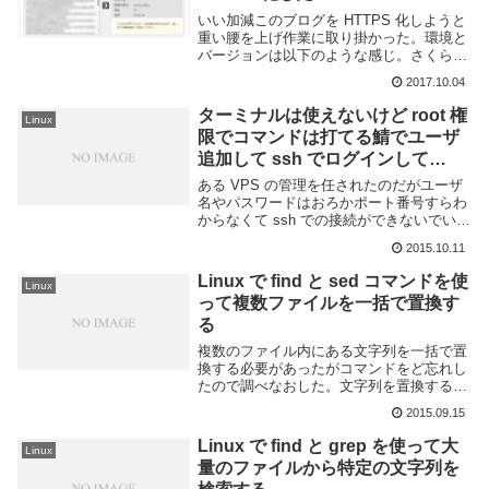
いい加減このブログを HTTPS 化しようと
重い腰を上げ作業に取り掛かった。環境と
バージョンは以下のような感じ。さくらの
VPSUbuntu 14.04 LTSApache
2017.10.04
2.4Wordpress 4.8.2以下作業ログ。思い出
しながら書...
ターミナルは使えないけど root 権
Linux
限でコマンドは打てる鯖でユーザ
追加して ssh でログインして
sudo できるようになるまで
ある VPS の管理を任されたのだがユーザ
名やパスワードはおろかポート番号すらわ
からなくて ssh での接続ができないでい
た。前任者とは連絡が取れないらしい。な
2015.10.11
んでや。一応、VPS の管理画面に root 権
限でコマンドを実行できるページが...
Linux で find と sed コマンドを使
Linux
って複数ファイルを一括で置換す
る
複数のファイル内にある文字列を一括で置
換する必要があったがコマンドをど忘れし
たので調べなおした。文字列を置換する場
合、sed を使うのが一般的だろう。これと
2015.09.15
find, xargs を以下のように組み合わせる事
で複数ファイルを同時に置換する...
Linux で find と grep を使って大
Linux
量のファイルから特定の文字列を