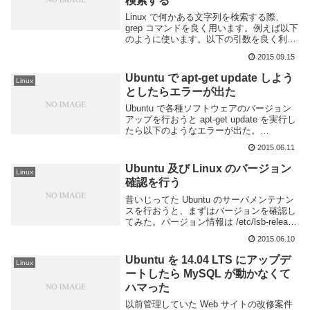
検索する
Linux で何かある文字列を検索する際、
grep コマンドを良く用います。例えば以下
のように使います。以下の引数を良く利用
します。-G検索に正規表現を使用する-数
2015.09.15
字指定した数字分、前後行を表示する-n行
番号を表示する-i検索時に大文字と小...
Ubuntu で apt-get update しよう
Linux
としたらエラーが出た
Ubuntu で各種ソフトウェアのバージョン
アップを行おうと apt-get update を実行し
たら以下のようなエラーが出た。
Temporary failure resolving とあるので
2015.06.11
DNS がうまく動いていないのだろう。も
し...
Ubuntu 及び Linux のバージョン
Linux
確認を行う
昔いじってた Ubuntu のサーバメンテナン
スを行おうと、まずはバージョンを確認し
てみた。バージョン情報は /etc/lsb-release
に記述されているのでそれを cat する事で
2015.06.10
確認できる。アップデート前の出力をコピ
ーし忘れたので...
Ubuntu を 14.04 LTS にアップデ
Linux
ートしたら MySQL が動かなくて
ハマった
以前管理していた Web サイトの改修案件