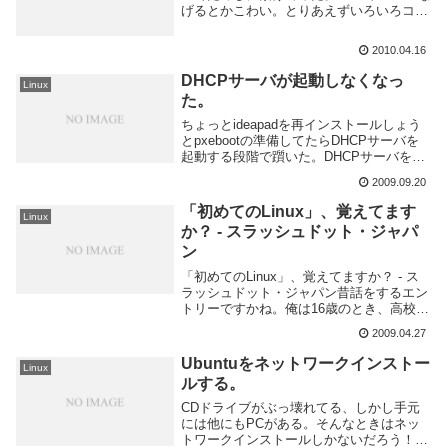
げるとかこわい。とりあえずいろいろコマ
ンド打ってみる。基本的にCentOS5の初期
値とほぼ同じなのかな。IPv4とIPv6両方の
2010.04.16
アドレス貰える...
DHCPサーバが起動しなくなっ
Linux
た。
ちょっとideapadを再インストールしょう
とpxebootの準備してたらDHCPサーバを
起動する段階で躓いた。DHCPサーバを起
動する時に以下のログをsyslogにはいて起
2009.09.20
動しないのだ。どうやら dhcp.conf の設定
がおかしいらしい...
「初めてのLinux」、覚えてます
Linux
か？ - スラッシュドット・ジャパ
ン
「初めてのLinux」、覚えてますか？ - ス
ラッシュドット・ジャパン昔話をするエン
トリーですかね。俺は16歳のとき、高校の
電気科準備室みたいなところでよく先生と
2009.04.27
しゃべってたんだけど、自作PC作るって
話してたときに情報の先生から手渡された
Ubuntuをネットワークインストー
Linux
...
ルする。
CDドライブがぶっ壊れてる、しかし手元
には他にもPCがある。そんなときはネッ
トワークインストールしかないだろう！と