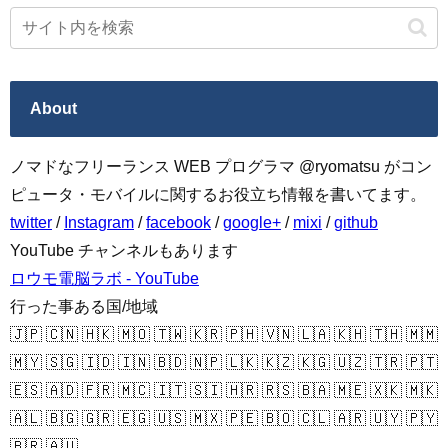
About
ノマドなフリーランス WEB プログラマ @ryomatsu がコン
ピュータ・モバイルに関するお役立ち情報を書いてます。
twitter
/
Instagram
/
facebook
/
google+
/
mixi
/
github
YouTube チャンネルもあります
ロウモ電脳ラボ - YouTube
行った事ある国/地域
🇯🇵 🇨🇳 🇭🇰 🇲🇴 🇹🇼 🇰🇷 🇵🇭 🇻🇳 🇱🇦 🇰🇭 🇹🇭 🇲🇲
🇲🇾 🇸🇬 🇮🇩 🇮🇳 🇧🇩 🇳🇵 🇱🇰 🇰🇿 🇰🇬 🇺🇿 🇹🇷 🇵🇹
🇪🇸 🇦🇩 🇫🇷 🇲🇨 🇮🇹 🇸🇮 🇭🇷 🇷🇸 🇧🇦 🇲🇪 🇽🇰 🇲🇰
🇦🇱 🇧🇬 🇬🇷 🇪🇬 🇺🇸 🇲🇽 🇵🇪 🇧🇴 🇨🇱 🇦🇷 🇺🇾 🇵🇾
🇧🇷 🇦🇺