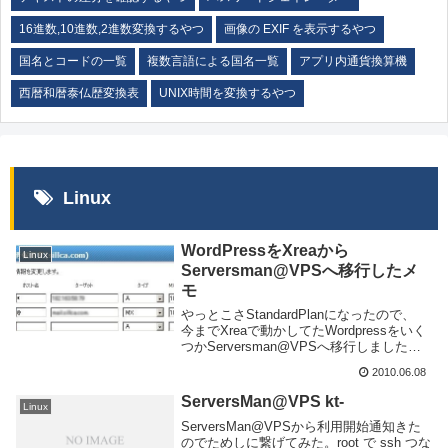
16進数,10進数,2進数変換するやつ
画像の EXIF を表示するやつ
国名とコードの一覧
複数言語による国名一覧
アプリ内通貨換算機
西暦和暦泰仏歴変換表
UNIX時間を変換するやつ
Linux
WordPressをXreaから
Linux
Serversman@VPSへ移行したメ
モ
やっとこさStandardPlanになったので、
今までXreaで動かしてたWordpressをいく
つかServersman@VPSへ移行しました。
ちなみにブログ数は5個だっけな。移行時
2010.06.08
のメモ。VPSの設定ApacheとPHPと
MySQLが...
ServersMan@VPS kt-
Linux
ServersMan@VPSから利用開始通知きた
のでためしに繋げてみた。root で ssh つな