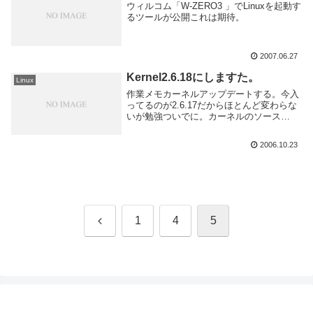
ウィルコム「W-ZERO3 」でLinuxを起動す
るツールが公開これは期待。
2007.06.27
Kernel2.6.18にしますた。
Linux
作業メモカーネルアップデートする。今入
ってるのが2.6.17だからほとんど変わらな
いが勉強ついでに。カーネルのソース
は/usr/srcに展開。ちなみ
に/usr/src/linux2.6.18の中身はこんな感じ
2006.10.23
ここをカレントディレクトリにしと...
前
1
4
5
へ