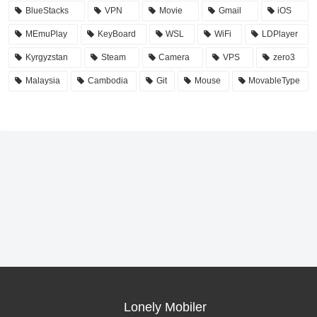
BlueStacks
VPN
Movie
Gmail
iOS
MEmuPlay
KeyBoard
WSL
WiFi
LDPlayer
Kyrgyzstan
Steam
Camera
VPS
zero3
Malaysia
Cambodia
Git
Mouse
MovableType
Lonely Mobiler