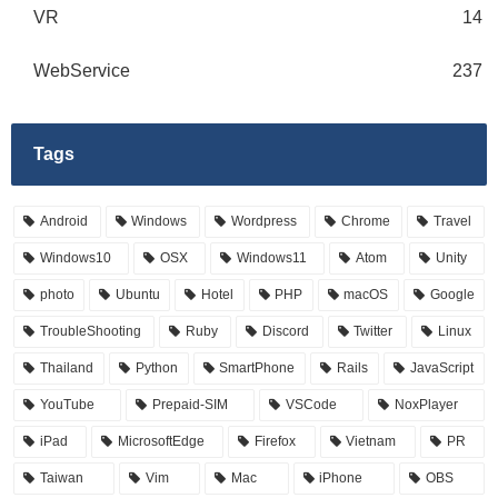
VR
14
WebService
237
Tags
Android
Windows
Wordpress
Chrome
Travel
Windows10
OSX
Windows11
Atom
Unity
photo
Ubuntu
Hotel
PHP
macOS
Google
TroubleShooting
Ruby
Discord
Twitter
Linux
Thailand
Python
SmartPhone
Rails
JavaScript
YouTube
Prepaid-SIM
VSCode
NoxPlayer
iPad
MicrosoftEdge
Firefox
Vietnam
PR
Taiwan
Vim
Mac
iPhone
OBS