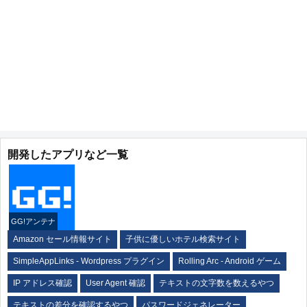
開発したアプリなど一覧
GG!アンテナ
Amazon セール情報サイト
子供に優しいホテル検索サイト
SimpleAppLinks - Wordpress プラグイン
Rolling Arc - Android ゲーム
IP アドレス確認
User Agent 確認
テキストの文字数を数えるやつ
テキストの差分を確認するやつ
パスワードジェネレーター