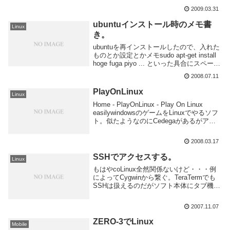
いうわけで初めてやってみた。こちらの
2009.03.31
URLを参考にしました。ありがとうござい
ます。:X40 マシンに PXE ブートで Ubu...
ubuntuインストール時のメモ書
Linux
き。
ubuntuを再インストールしたので、入れた
ものとか設定とかメモsudo apt-get install
hoge fuga piyo ... といった具合にスペース
開けで列挙すれば一気にインストールでき
2008.07.11
るので便利。ソフト一覧screenz...
PlayOnLinux
Linux
Home - PlayOnLinux - Play On Linux
easilywindowsのゲームをLinuxでやるソフ
ト。似たようなのにCedegaがあるがアレ
は月5$もかかるのでPlayOnLinuxがいい。
まだ試して無いからなん...
2008.03.17
SSHでアクセスする。
Linux
もはやcoLinux全然関係ないけど・・・例
によってCygwinから繋ぐ。TeraTermでも
SSHは扱えるのだがソフト本体にタブ機能
が無いので、Screen起動してCygwinの
SSHからアクセスすると便利。オプション
2007.11.07
の-lを付けない場合...
ZERO-3でLinux
Mobile