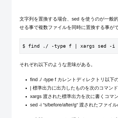
文字列を置換する場合、sed を使うのが一般的だろ
せる事で複数ファイルを同時に置換する事が
$ find ./ -type f | xargs sed -i 
それぞれ以下のような意味がある。
find ./ -type f カレントディレク
| 標準出力に出力したものを次のコマン
xargs 渡された標準出力を次に書くコ
sed -i "s/before/after/g" 渡されたファ