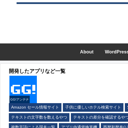
About
WordPres
開発したアプリなど一覧
GG!アンテナ
Amazon セール情報サイト
子供に優しいホテル検索サイト
テキストの文字数を数えるやつ
テキストの差分を確認するや
複数言語による国名一覧
アプリ内通貨換算機
西暦和暦泰仏