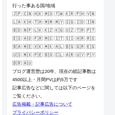
行った事ある国/地域
🇯🇵 🇨🇳 🇭🇰 🇲🇴 🇹🇼 🇰🇷 🇵🇭 🇻🇳
🇱🇦 🇰🇭 🇹🇭 🇲🇲 🇲🇾 🇸🇬 🇮🇩 🇮🇳
🇧🇩 🇳🇵 🇱🇰 🇰🇿 🇰🇬 🇺🇿 🇹🇷 🇵🇹
🇪🇸 🇦🇩 🇫🇷 🇲🇨 🇮🇹 🇸🇮 🇭🇷 🇷🇸
🇧🇦 🇲🇪 🇽🇰 🇲🇰 🇦🇱 🇧🇬 🇬🇷 🇪🇬
🇺🇸 🇲🇽 🇵🇪 🇧🇴 🇨🇱 🇦🇷 🇺🇾 🇵🇾
🇧🇷 🇦🇺
ブログ運営歴は20年、現在の総記事数は
4500以上・月間PVは約5万です
記事広告などに関しては以下のページを
ご覧ください。
広告掲載・記事広告について
プライバシーポリシー