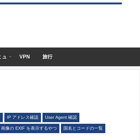
エミュ
VPN
旅行
ム
IP アドレス確認
User Agent 確認
画像の EXIF を表示するやつ
国名とコードの一覧