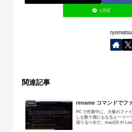
LINE
ryoma
関連記事
rename コマンドで
Linux
PC で作業中に、大量のフ
しも数十個にもなると一つ一
借りるべきだ。macOS や Li