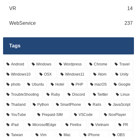
VR
14
WebService
237
Tags
Android
Windows
Wordpress
Chrome
Travel
Windows10
OSX
Windows11
Atom
Unity
photo
Ubuntu
Hotel
PHP
macOS
Google
TroubleShooting
Ruby
Discord
Twitter
Linux
Thailand
Python
SmartPhone
Rails
JavaScript
YouTube
Prepaid-SIM
VSCode
NoxPlayer
iPad
MicrosoftEdge
Firefox
Vietnam
PR
Taiwan
Vim
Mac
iPhone
OBS