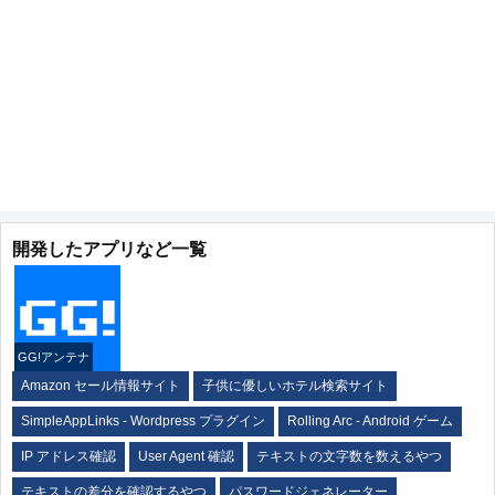
開発したアプリなど一覧
GG!アンテナ
Amazon セール情報サイト
子供に優しいホテル検索サイト
SimpleAppLinks - Wordpress プラグイン
Rolling Arc - Android ゲーム
IP アドレス確認
User Agent 確認
テキストの文字数を数えるやつ
テキストの差分を確認するやつ
パスワードジェネレーター