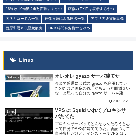
16進数,10進数,2進数変換するやつ
画像の EXIF を表示するやつ
国名とコードの一覧
複数言語による国名一覧
アプリ内通貨換算機
西暦和暦泰仏歴変換表
UNIX時間を変換するやつ
Linux
オレオレ gyazo サーバ建てた
Software
今まで普通に公式の gyazo を利用してい
たのだけど画像の管理がちょっと面倒臭い
なーと思って自分の gyazo サーバを建て
る事にした。サーバの設定とかgyazo のサ
2013.12.25
ーバは gyazo の github にあるのでそれを
そのまま利用しま...
VPS に Squid いれてプロキシサー
Linux
バたてた
プロキシサーバってどんなもんだろうと思
って自分のVPSに建ててみた。認証つけて
自分専用だけど。インストールVPS はさ