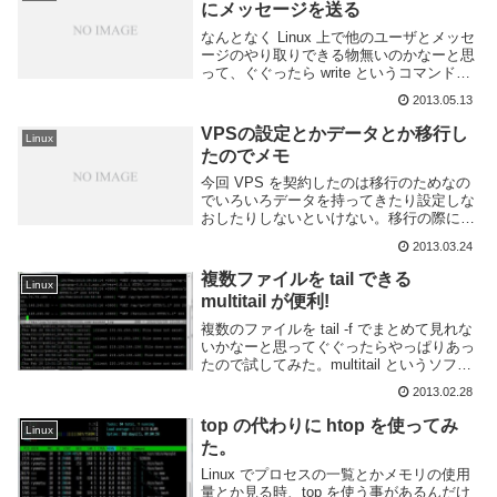
にメッセージを送る
なんとなく Linux 上で他のユーザとメッセ
ージのやり取りできる物無いのかなーと思
って、ぐぐったら write というコマンドで
できる事を知ったのでさっそく偶々僕の鯖
2013.05.13
にログインしてたユーザとやってみた。
write の使い方使い方は簡単 w...
VPSの設定とかデータとか移行し
Linux
たのでメモ
今回 VPS を契約したのは移行のためなの
でいろいろデータを持ってきたり設定しな
おしたりしないといけない。移行の際に何
をやったのかをメモしておく。ユーザの移
2013.03.24
行Linux のユーザー情報は以下のファイル
に記述してある。これらのファイルの中身
複数ファイルを tail できる
Linux
を...
multitail が便利!
複数のファイルを tail -f でまとめて見れな
いかなーと思ってぐぐったらやっぱりあっ
たので試してみた。multitail というソフト
ウェアです。名前の通り複数のファイルを
2013.02.28
まとめて tail できます。インストールVPS
上のCentOS...
top の代わりに htop を使ってみ
Linux
た。
Linux でプロセスの一覧とかメモリの使用
量とか見る時、top を使う事があるんだけ