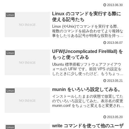
くらのVPSです。OSは ubuntu なので apt
2013.06.30
で。パッケージ一覧を見ると squid と
squid3 の2つが...
Linux のコマンドを実行する際に
Linux
使える記号たち
Linux (やUnix)でコマンドを実行する際、
複数のコマンドを組み合わせてより複雑な
事をしたりある記号が特殊な役割を持って
いる事が良くあるので知ってる物をまとめ
2013.06.07
てみます。というより Evernote の奥底に
眠っていたので引っ張りだして...
UFW(Uncomplicated FireWall) を
Linux
もっと使ってみる
Ubuntu 標準搭載ソフトウェアファイアウ
ォールの UFW です。前回 VPS の設定を
したときに少し使ったけど、もうちょっと
覚えたいのでいろいろいじってみた。UFW
2013.05.21
って何？Ubuntu の中の人が作った
iptables/NetFil...
munin をいろいろ設定してみる。
Linux
インストールしたままの状態で放置してた
のでいろいろ設定してみた。表示名の変更
munin.conf をちょっと変えると変更される
のだけど、名前を変更すると今までのログ
がリセットされてしまうので注意が必要。
2013.05.20
グラフを増やす手始めに標準のままでは
な...
write コマンドを使って他のユーザ
Linux