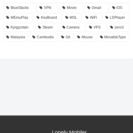
BlueStacks
VPN
Movie
Gmail
iOS
MEmuPlay
KeyBoard
WSL
WiFi
LDPlayer
Kyrgyzstan
Steam
Camera
VPS
zero3
Malaysia
Cambodia
Git
Mouse
MovableType
Lonely Mobiler