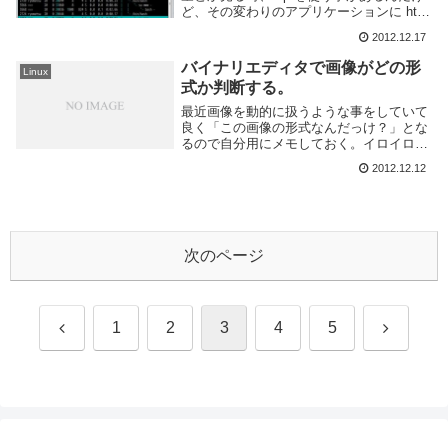
ど、その変わりのアプリケーションに htop
というのがあるので試しに使ってみた。
2012.12.17
top と htop の違い大体以下のような違いが
あるようだ。公式の C...
バイナリエディタで画像がどの形
Linux
式か判断する。
最近画像を動的に扱うような事をしていて
良く「この画像の形式なんだっけ？」とな
るので自分用にメモしておく。イロイロあ
って拡張子と中身のデータが合わない事良
2012.12.12
くあるので...。基本的に Linux 上で作業し
ているので、バイナリで表示する od ...
次のページ
前
次
1
2
3
4
5
へ
へ