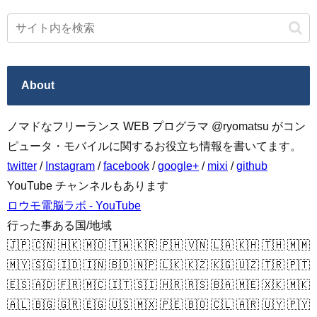
About
ノマドなフリーランス WEB プログラマ @ryomatsu がコン
ピュータ・モバイルに関するお役立ち情報を書いてます。
twitter
/
Instagram
/
facebook
/
google+
/
mixi
/
github
YouTube チャンネルもあります
ロウモ電脳ラボ - YouTube
行った事ある国/地域
🇯🇵 🇨🇳 🇭🇰 🇲🇴 🇹🇼 🇰🇷 🇵🇭 🇻🇳 🇱🇦 🇰🇭 🇹🇭 🇲🇲
🇲🇾 🇸🇬 🇮🇩 🇮🇳 🇧🇩 🇳🇵 🇱🇰 🇰🇿 🇰🇬 🇺🇿 🇹🇷 🇵🇹
🇪🇸 🇦🇩 🇫🇷 🇲🇨 🇮🇹 🇸🇮 🇭🇷 🇷🇸 🇧🇦 🇲🇪 🇽🇰 🇲🇰
🇦🇱 🇧🇬 🇬🇷 🇪🇬 🇺🇸 🇲🇽 🇵🇪 🇧🇴 🇨🇱 🇦🇷 🇺🇾 🇵🇾