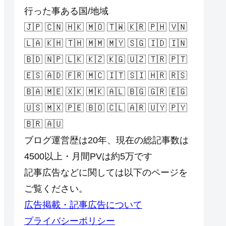
行った事ある国/地域
🇯🇵 🇨🇳 🇭🇰 🇲🇴 🇹🇼 🇰🇷 🇵🇭 🇻🇳
🇱🇦 🇰🇭 🇹🇭 🇲🇲 🇲🇾 🇸🇬 🇮🇩 🇮🇳
🇧🇩 🇳🇵 🇱🇰 🇰🇿 🇰🇬 🇺🇿 🇹🇷 🇵🇹
🇪🇸 🇦🇩 🇫🇷 🇲🇨 🇮🇹 🇸🇮 🇭🇷 🇷🇸
🇧🇦 🇲🇪 🇽🇰 🇲🇰 🇦🇱 🇧🇬 🇬🇷 🇪🇬
🇺🇸 🇲🇽 🇵🇪 🇧🇴 🇨🇱 🇦🇷 🇺🇾 🇵🇾
🇧🇷 🇦🇺
ブログ運営歴は20年、現在の総記事数は
4500以上・月間PVは約5万です
記事広告などに関しては以下のページを
ご覧ください。
広告掲載・記事広告について
プライバシーポリシー