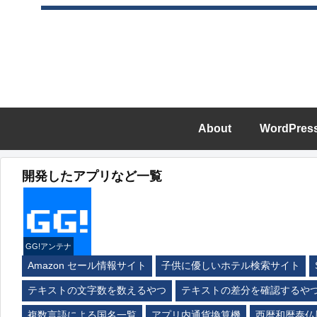
About
WordPres
開発したアプリなど一覧
GG!アンテナ
Amazon セール情報サイト
子供に優しいホテル検索サイト
テキストの文字数を数えるやつ
テキストの差分を確認するや
複数言語による国名一覧
アプリ内通貨換算機
西暦和暦泰仏