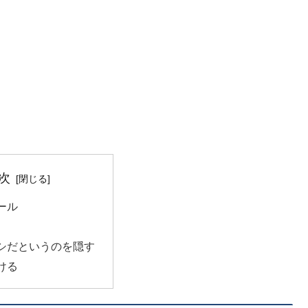
次
ール
シだというのを隠す
ける