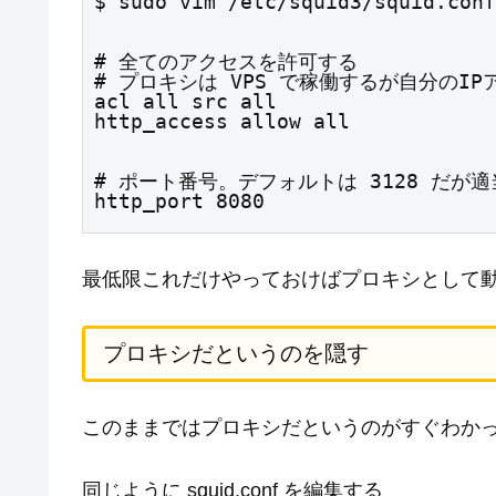
$ sudo vim /etc/squid3/squid.conf
# 全てのアクセスを許可する

# プロキシは VPS で稼働するが自分のI
acl all src all

http_access allow all
# ポート番号。デフォルトは 3128 だが適
http_port 8080
最低限これだけやっておけばプロキシとして
プロキシだというのを隠す
このままではプロキシだというのがすぐわか
同じように squid.conf を編集する