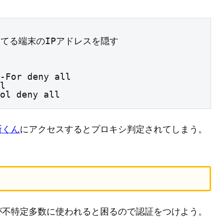
利用してる端末のIPアドレスを隠す
-For deny all

l

ol deny all
断くん
にアクセスするとプロキシ判定されてしまう。
が不特定多数に使われると困るので認証をつけよう。