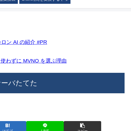
ロン AI の紹介 #PR
k)を使わずに MVNO を選ぶ理由
シサーバたてた
はてブ
LINE
コピー