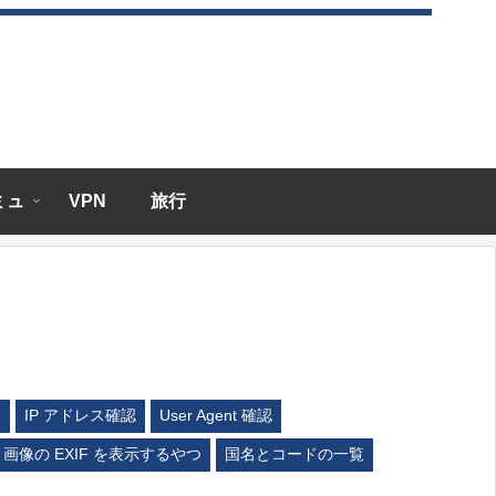
エミュ
VPN
旅行
ム
IP アドレス確認
User Agent 確認
画像の EXIF を表示するやつ
国名とコードの一覧