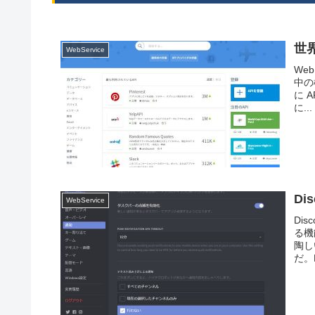
世界
WebService
We
中の
に A
に...
Di
WebService
Di
る機
陶し
だ。