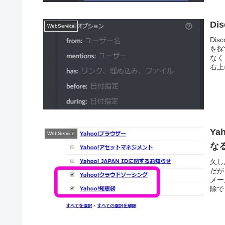
Di
WebService
Di
を探
なく
右上
Y
WebService
な
久し
だが
メー
除で