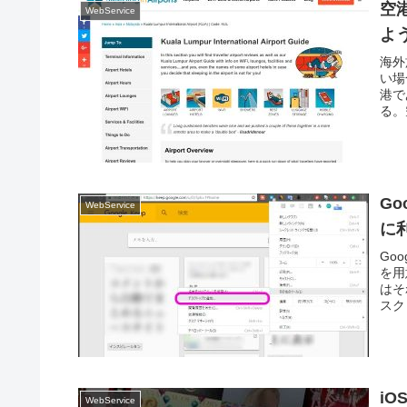
空港
WebService
よ
海外
い場
港で
る。
Go
WebService
に
Go
を用
はそ
スク
iO
WebService