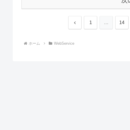
次
前
1
…
14
へ
ホーム
WebService