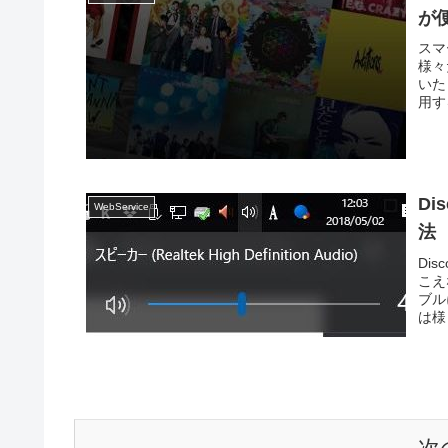
が
スマ
様々
いた
用す
D
WebService
法
Di
こえ
ブル
は様