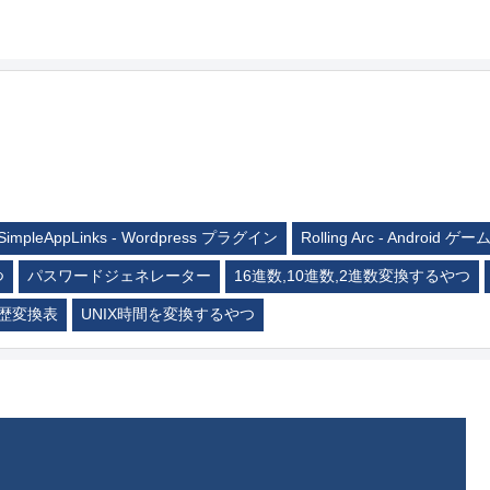
SimpleAppLinks - Wordpress プラグイン
Rolling Arc - Android ゲー
つ
パスワードジェネレーター
16進数,10進数,2進数変換するやつ
歴変換表
UNIX時間を変換するやつ