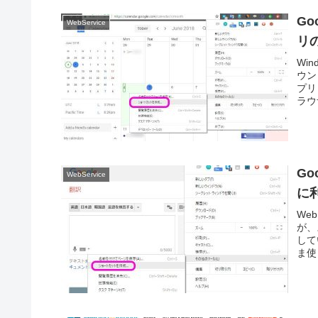
Go
WebService
リ
Wi
ウン
プリ
ラウザ
Go
WebService
に
We
が、
して
ま使