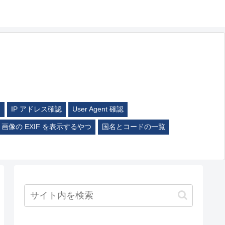
ム
IP アドレス確認
User Agent 確認
画像の EXIF を表示するやつ
国名とコードの一覧