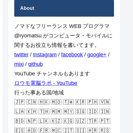
About
ノマドなフリーランス WEB プログラマ
@ryomatsu がコンピュータ・モバイルに
関するお役立ち情報を書いてます。
twitter
/
Instagram
/
facebook
/
google+
/
mixi
/
github
YouTube チャンネルもあります
ロウモ電脳ラボ - YouTube
行った事ある国/地域
🇯🇵 🇨🇳 🇭🇰 🇲🇴 🇹🇼 🇰🇷 🇵🇭 🇻🇳
🇱🇦 🇰🇭 🇹🇭 🇲🇲 🇲🇾 🇸🇬 🇮🇩 🇮🇳
🇧🇩 🇳🇵 🇱🇰 🇰🇿 🇰🇬 🇺🇿 🇹🇷 🇵🇹
🇪🇸 🇦🇩 🇫🇷 🇲🇨 🇮🇹 🇸🇮 🇭🇷 🇷🇸