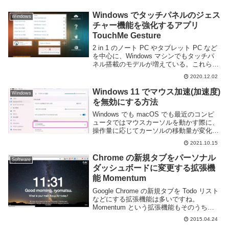
Windows でタッチパネルのジェス
Windows
チャー機能を強化するアプリ
TouchMe Gesture
2 in 1 のノート PC やタブレット PC など
を中心に、Windows マシンでもタッチパ
ネル搭載のモデルが増えている。これらは
タッチスクリーンを利用して直観的な操作
2020.12.02
を行う事ができ便利ではあるが、メーカー
やモデルによってはタッチ機能...
Windows 11 でマウス加速(加速度)
Windows
を無効にする方法
Windows でも macOS でも最近のコンピ
ュータではマウスカーソルを動かす際に、
操作量に応じてカーソルの移動量が変化す
るマウス加速機能が搭載されている。あま
2021.10.15
りマウスを動かさなくともカーソルを大き
く動かすことができるため狭い机であっ
Chrome の新規タブをパーソナル
Software
た...
ダッシュボードに変更する拡張機
能 Momentum
Google Chrome の新規タブを Todo リスト
などにする拡張機能は多いですね。
Momentum という拡張機能もそのうちの
一つですが新規タブを綺麗な写真や天気、
2015.04.24
時間、TODO リストを統合したカッコイイ