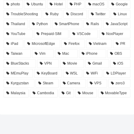
photo
Ubuntu
Hotel
PHP
macOS
Google
TroubleShooting
Ruby
Discord
Twitter
Linux
Thailand
Python
SmartPhone
Rails
JavaScript
YouTube
Prepaid-SIM
VSCode
NoxPlayer
iPad
MicrosoftEdge
Firefox
Vietnam
PR
Taiwan
Vim
Mac
iPhone
OBS
BlueStacks
VPN
Movie
Gmail
iOS
MEmuPlay
KeyBoard
WSL
WiFi
LDPlayer
Kyrgyzstan
Steam
Camera
VPS
zero3
Malaysia
Cambodia
Git
Mouse
MovableType