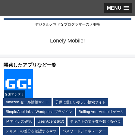
MENU
デジタルノマドなプログラマーのメモ帳
Lonely Mobiler
開発したアプリなど一覧
GG!アンテナ
Amazon セール情報サイト
子供に優しいホテル検索サイト
SimpleAppLinks - Wordpress プラグイン
Rolling Arc - Android ゲーム
IP アドレス確認
User Agent 確認
テキストの文字数を数えるやつ
テキストの差分を確認するやつ
パスワードジェネレーター