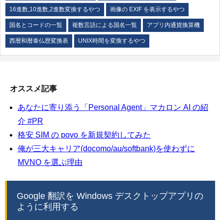
16進数,10進数,2進数変換するやつ
画像の EXIF を表示するやつ
国名とコードの一覧
複数言語による国名一覧
アプリ内通貨換算機
西暦和暦泰仏歴変換表
UNIX時間を変換するやつ
オススメ記事
あなたに寄り添う「Personal Agent」マカロン AI の紹
介 #PR
格安 SIM の povo を新規契約してみた
俺が三大キャリア(docomo/au/softbank)を使わずに
MVNO を選ぶ理由
Google 翻訳を Windows デスクトップアプリの
ように利用する