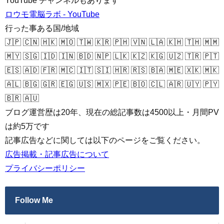
YouTube チャンネルもあります
ロウモ電脳ラボ - YouTube
行った事ある国/地域
🇯🇵 🇨🇳 🇭🇰 🇲🇴 🇹🇼 🇰🇷 🇵🇭 🇻🇳 🇱🇦 🇰🇭 🇹🇭 🇲🇲
🇲🇾 🇸🇬 🇮🇩 🇮🇳 🇧🇩 🇳🇵 🇱🇰 🇰🇿 🇰🇬 🇺🇿 🇹🇷 🇵🇹
🇪🇸 🇦🇩 🇫🇷 🇲🇨 🇮🇹 🇸🇮 🇭🇷 🇷🇸 🇧🇦 🇲🇪 🇽🇰 🇲🇰
🇦🇱 🇧🇬 🇬🇷 🇪🇬 🇺🇸 🇲🇽 🇵🇪 🇧🇴 🇨🇱 🇦🇷 🇺🇾 🇵🇾
🇧🇷 🇦🇺
ブログ運営歴は20年、現在の総記事数は4500以上・月間PV
は約5万です
記事広告などに関しては以下のページをご覧ください。
広告掲載・記事広告について
プライバシーポリシー
Follow Me