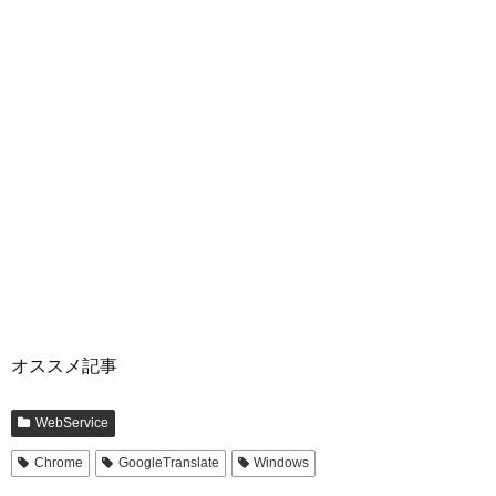
オススメ記事
WebService
Chrome
GoogleTranslate
Windows