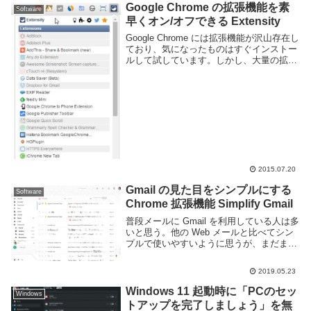
画面にする事ができます。こ...
Google Chrome の拡張機能を素
Software
早くオン/オフできる Extensity
Google Chrome には拡張機能が沢山存在し
ており、気になったものはすぐインストー
ルして試しています。しかし、大量の拡張
機能を入れて状況に応じて使い分けようと
思っても、拡張機能のオン/オフを行う為
に設定画面の該当項目を開いて拡張機能...
2015.07.20
Gmail の見た目をシンプルにする
Software
Chrome 拡張機能 Simplify Gmail
普段メールに Gmail を利用している人は多
いと思う。他の Web メールと比べてシン
プルで使いやすいように思うが、まだまだ
不要なものが多いと感じる人もいるよう
だ。より Gmail をシンプルにしたいのであ
2019.05.23
れば Simplify Gmai...
Windows 11 起動時に「PCのセッ
Windows
トアップを完了しましょう」を無