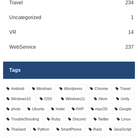
Travel
234
Uncategorized
1
VR
14
WebService
237
Tags
Android
Windows
Wordpress
Chrome
Travel
Windows10
OSX
Windows11
Atom
Unity
photo
Ubuntu
Hotel
PHP
macOS
Google
TroubleShooting
Ruby
Discord
Twitter
Linux
Thailand
Python
SmartPhone
Rails
JavaScript