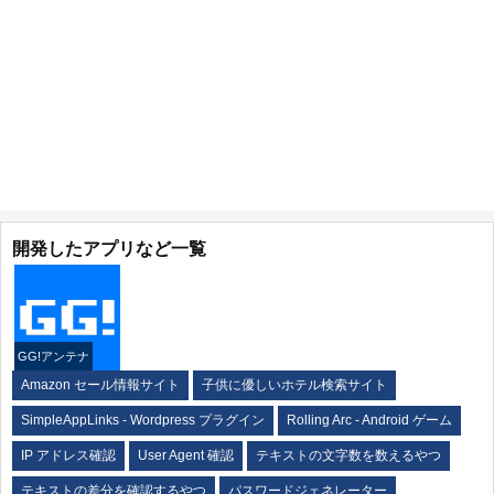
開発したアプリなど一覧
GG!アンテナ
Amazon セール情報サイト
子供に優しいホテル検索サイト
SimpleAppLinks - Wordpress プラグイン
Rolling Arc - Android ゲーム
IP アドレス確認
User Agent 確認
テキストの文字数を数えるやつ
テキストの差分を確認するやつ
パスワードジェネレーター