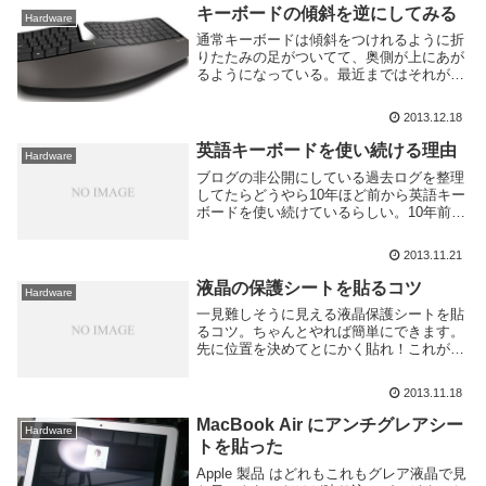
ンプルで良さそ...
キーボードの傾斜を逆にしてみる
Hardware
通常キーボードは傾斜をつけれるように折
りたたみの足がついてて、奥側が上にあが
るようになっている。最近まではそれが普
通だと思っていてずっと使っていたのだけ
ど同僚が買ってきた Microsoft のエルゴノ
2013.12.18
ミクスキーボードに手前側が上がるよう
に...
英語キーボードを使い続ける理由
Hardware
ブログの非公開にしている過去ログを整理
してたらどうやら10年ほど前から英語キー
ボードを使い続けているらしい。10年前と
いえばまだ高校生だ、今は亡き秋葉原のク
レバリー2号館に売ってた安いUS配列のキ
2013.11.21
ーボードを使ってた記憶がある。何故英語
キーボ...
液晶の保護シートを貼るコツ
Hardware
一見難しそうに見える液晶保護シートを貼
るコツ。ちゃんとやれば簡単にできます。
先に位置を決めてとにかく貼れ！これが一
番だと思う。あんまり慎重になっても結果
変わらないし、ゆっくり作業してあともう
2013.11.18
ちょっとで全部終わる！ってなったときに
ちょっとずれ...
MacBook Air にアンチグレアシー
Hardware
トを貼った
Apple 製品 はどれもこれもグレア液晶で見