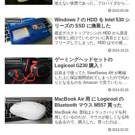
使えない状態であった。プロパイダからレ
ンタルしているルータに何らかの機器を差
2015.05.09
し込めば無線LANも使えるようになるらし
いが月額いくらかかかるので新たに無線
Windows 7 の HDD を Intel 530 シ
Hardware
LANを利...
リーズの SSD に換装した
最近デスクトップマシンの HDD から異音
が発生し続けていたがついに異音とともに
フリーズしてしまった。HDD はその後復
活したように見えたが完全にお亡くなりに
2014.10.13
なる前に手を打ったほうが良いだろうとの
ことで交換した。どうせなら・・・という
ゲーミングヘッドセットの
Hardware
ことで...
Logicool G230 購入！
以前まで使ってた SteelSeries 4H が断線
した上に保証期間切れてしまったので代わ
りとなるものを Amazon で見ていたら手
頃な値段のゲーミングヘッドセットを発見
2014.02.20
したので購入してみた。それがこの
Logicool G230。50...
MacBook Air 用 に Logicool の
Hardware
Bluetooth マウス M557 買った
MacBook Air, 普段はトラックバッドを利
用しているのだが、マウスが欲しくなる時
もあるので、購入した。買ったのは
Logicool の M557 というやつ。全体的に高
2014.02.02
めの Bluetooth マウスの中では安価且つシ