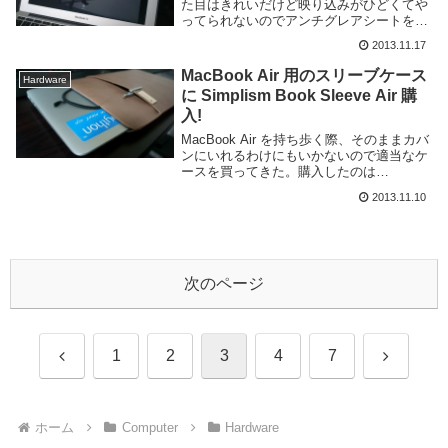
た目はきれいだけど映り込みがひどくてや
ってられないのでアンチグレアシートを貼
りました。購入したのは OverLay Plus for
2013.11.17
MacBook Air 11インチ (Mid 2013/Mi...
MacBook Air 用のスリーブケース
Hardware
に Simplism Book Sleeve Air 購
入!
MacBook Air を持ち歩く際、そのままカバ
ンにいれるわけにもいかないので適当なケ
ースを買ってきた。購入したのは
Simplism MacBook Air 11インチ用 極薄 ス
2013.11.10
リーブケース Book Sleeve ウォームグレ
ー T...
次のページ
前
次
1
2
3
4
7
へ
へ
ホーム
Computer
Hardware