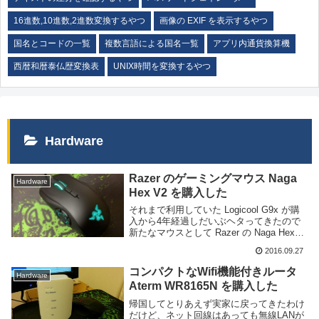
16進数,10進数,2進数変換するやつ
画像の EXIF を表示するやつ
国名とコードの一覧
複数言語による国名一覧
アプリ内通貨換算機
西暦和暦泰仏歴変換表
UNIX時間を変換するやつ
Hardware
Razer のゲーミングマウス Naga
Hardware
Hex V2 を購入した
それまで利用していた Logicool G9x が購
入から4年経過しだいぶヘタってきたので
新たなマウスとして Razer の Naga Hex
V2 Gaming Mouse を購入した。写真の下
2016.09.27
にあるマウスパッドは結構前に購入した
Raz...
コンパクトなWifi機能付きルータ
Hardware
Aterm WR8165N を購入した
帰国してとりあえず実家に戻ってきたわけ
だけど、ネット回線はあっても無線LANが