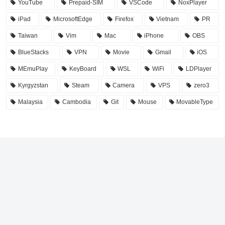
YouTube
Prepaid-SIM
VSCode
NoxPlayer
iPad
MicrosoftEdge
Firefox
Vietnam
PR
Taiwan
Vim
Mac
iPhone
OBS
BlueStacks
VPN
Movie
Gmail
iOS
MEmuPlay
KeyBoard
WSL
WiFi
LDPlayer
Kyrgyzstan
Steam
Camera
VPS
zero3
Malaysia
Cambodia
Git
Mouse
MovableType