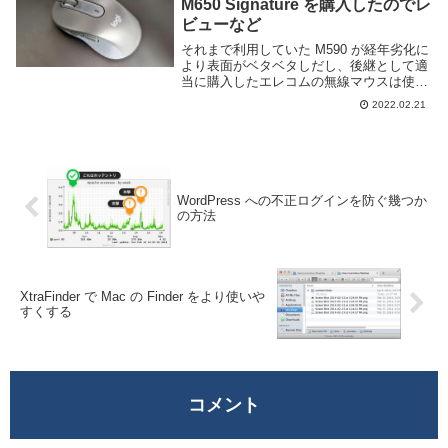
M650 Signature を購入したのでレ
ビューなど
それまで利用していた M590 が経年劣化に
より表面がベタベタしだし、後継として適
当に購入したエレコムの無線マウスは使い
にくいだけでなく接続が頻繁に切れるなど
2022.02.21
まともに使える商品ではなかったため、ま
たロジクールのマウスを購入することにし
た。し...
WordPress への不正ログインを防ぐ幾つか
の方法
XtraFinder で Mac の Finder をより使いや
すくする
コメント