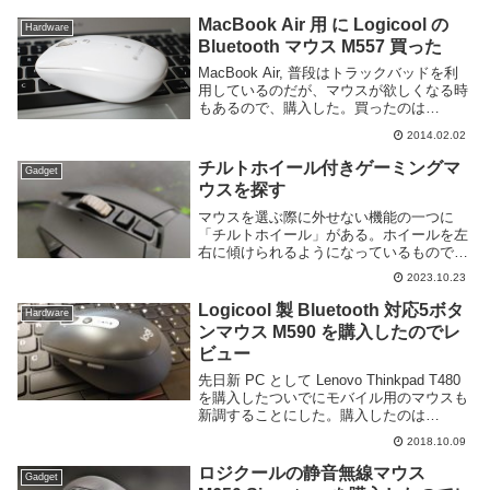
認識しないため、利用の際には Logicool
のユ...
MacBook Air 用 に Logicool の
Hardware
Bluetooth マウス M557 買った
MacBook Air, 普段はトラックバッドを利
用しているのだが、マウスが欲しくなる時
もあるので、購入した。買ったのは
Logicool の M557 というやつ。全体的に高
2014.02.02
めの Bluetooth マウスの中では安価且つシ
ンプルで良さそ...
チルトホイール付きゲーミングマ
Gadget
ウスを探す
マウスを選ぶ際に外せない機能の一つに
「チルトホイール」がある。ホイールを左
右に傾けられるようになっているもので、
通常の上下スクロールに加え、左右スクロ
2023.10.23
ールも可能になる便利な機能だ。左右スク
ロールは主にエクセルやスプレッドシート
Logicool 製 Bluetooth 対応5ボタ
Hardware
のような上下左...
ンマウス M590 を購入したのでレ
ビュー
先日新 PC として Lenovo Thinkpad T480
を購入したついでにモバイル用のマウスも
新調することにした。購入したのは
Logicool の Bluetooth マウスである M590
2018.10.09
MULTI-DEVICE SILENT...
ロジクールの静音無線マウス
Gadget