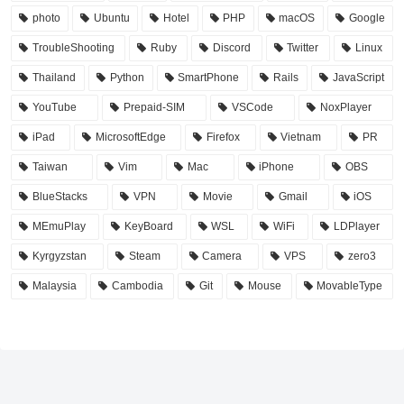
photo
Ubuntu
Hotel
PHP
macOS
Google
TroubleShooting
Ruby
Discord
Twitter
Linux
Thailand
Python
SmartPhone
Rails
JavaScript
YouTube
Prepaid-SIM
VSCode
NoxPlayer
iPad
MicrosoftEdge
Firefox
Vietnam
PR
Taiwan
Vim
Mac
iPhone
OBS
BlueStacks
VPN
Movie
Gmail
iOS
MEmuPlay
KeyBoard
WSL
WiFi
LDPlayer
Kyrgyzstan
Steam
Camera
VPS
zero3
Malaysia
Cambodia
Git
Mouse
MovableType