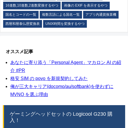
16進数,10進数,2進数変換するやつ
画像の EXIF を表示するやつ
国名とコードの一覧
複数言語による国名一覧
アプリ内通貨換算機
西暦和暦泰仏歴変換表
UNIX時間を変換するやつ
オススメ記事
あなたに寄り添う「Personal Agent」マカロン AI の紹
介 #PR
格安 SIM の povo を新規契約してみた
俺が三大キャリア(docomo/au/softbank)を使わずに
MVNO を選ぶ理由
ゲーミングヘッドセットの Logicool G230 購
入！