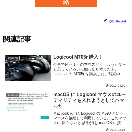
ryomatsu
関連記事
Logicool M705r 購入！
Hardware
仕事で使うようのマウスどうしようかなー
と思っていろいろ触ったり考えた末、
Logicool の M705r を購入した。写真の右
側の汚いマウスは同じく Logicool の G3 で
す。もう5年ぐらい使ってる気がする。今
2012.04.02
回マウスを選んだ基準は...
macOS に Logicool マウスのユー
Hardware
ティリティを入れようとしてハマ
った
Macbook Air に Logicool の M590 という
マウスを接続して利用している。このマウ
ス(に限らないと思うが)を macOS に接続
した場合サイドボタンの戻る進むボタンが
2019.02.06