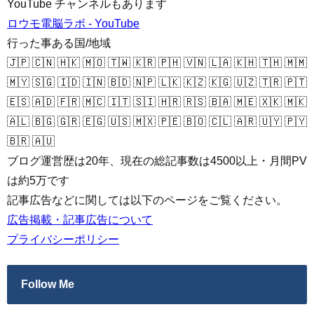
YouTube チャンネルもあります
ロウモ電脳ラボ - YouTube
行った事ある国/地域
🇯🇵 🇨🇳 🇭🇰 🇲🇴 🇹🇼 🇰🇷 🇵🇭 🇻🇳 🇱🇦 🇰🇭 🇹🇭 🇲🇲
🇲🇾 🇸🇬 🇮🇩 🇮🇳 🇧🇩 🇳🇵 🇱🇰 🇰🇿 🇰🇬 🇺🇿 🇹🇷 🇵🇹
🇪🇸 🇦🇩 🇫🇷 🇲🇨 🇮🇹 🇸🇮 🇭🇷 🇷🇸 🇧🇦 🇲🇪 🇽🇰 🇲🇰
🇦🇱 🇧🇬 🇬🇷 🇪🇬 🇺🇸 🇲🇽 🇵🇪 🇧🇴 🇨🇱 🇦🇷 🇺🇾 🇵🇾
🇧🇷 🇦🇺
ブログ運営歴は20年、現在の総記事数は4500以上・月間PV
は約5万です
記事広告などに関しては以下のページをご覧ください。
広告掲載・記事広告について
プライバシーポリシー
Follow Me