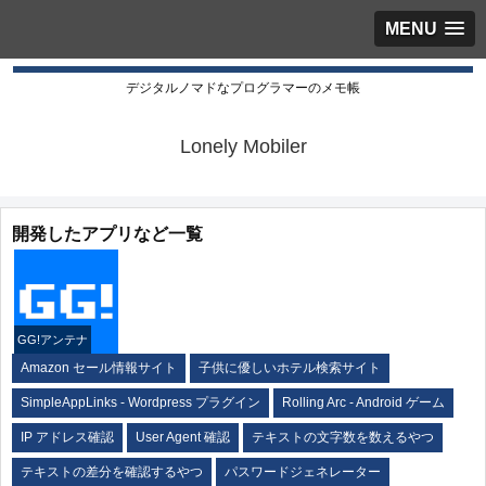
MENU
デジタルノマドなプログラマーのメモ帳
Lonely Mobiler
開発したアプリなど一覧
GG!アンテナ
Amazon セール情報サイト
子供に優しいホテル検索サイト
SimpleAppLinks - Wordpress プラグイン
Rolling Arc - Android ゲーム
IP アドレス確認
User Agent 確認
テキストの文字数を数えるやつ
テキストの差分を確認するやつ
パスワードジェネレーター