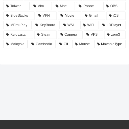
Taiwan
Vim
Mac
iPhone
OBS
BlueStacks
VPN
Movie
Gmail
iOS
MEmuPlay
KeyBoard
WSL
WiFi
LDPlayer
Kyrgyzstan
Steam
Camera
VPS
zero3
Malaysia
Cambodia
Git
Mouse
MovableType