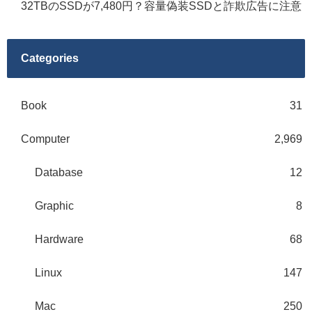
32TBのSSDが7,480円？容量偽装SSDと詐欺広告に注意
Categories
Book
31
Computer
2,969
Database
12
Graphic
8
Hardware
68
Linux
147
Mac
250