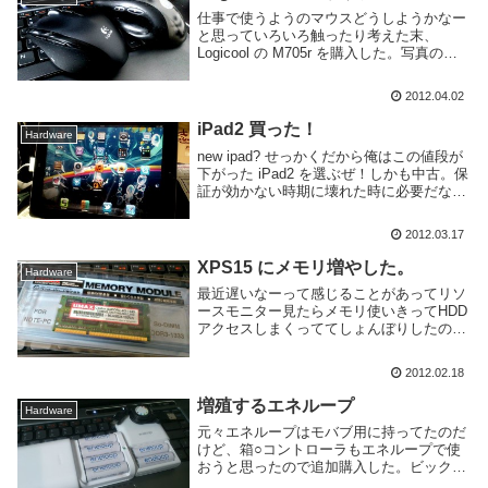
仕事で使うようのマウスどうしようかなー
と思っていろいろ触ったり考えた末、
Logicool の M705r を購入した。写真の右
側の汚いマウスは同じく Logicool の G3 で
す。もう5年ぐらい使ってる気がする。今
2012.04.02
回マウスを選んだ基準は...
iPad2 買った！
Hardware
new ipad? せっかくだから俺はこの値段が
下がった iPad2 を選ぶぜ！しかも中古。保
証が効かない時期に壊れた時に必要だなー
と思ったら新しいの買います。とりあえず
ipod touch のノリでアプリいれまくって
2012.03.17
る。iphone ア...
XPS15 にメモリ増やした。
Hardware
最近遅いなーって感じることがあってリソ
ースモニター見たらメモリ使いきってHDD
アクセスしまくっててしょんぼりしたので
メモリ買った。購入したのは UMAX の
SO-DIMM DDR3-PC10600 4GB CL9 ビッ
2012.02.18
クカメラで 1980...
増殖するエネループ
Hardware
元々エネループはモバブ用に持ってたのだ
けど、箱○コントローラもエネループで使
おうと思ったので追加購入した。ビックカ
メラのポイントだけでお支払い美味しいで