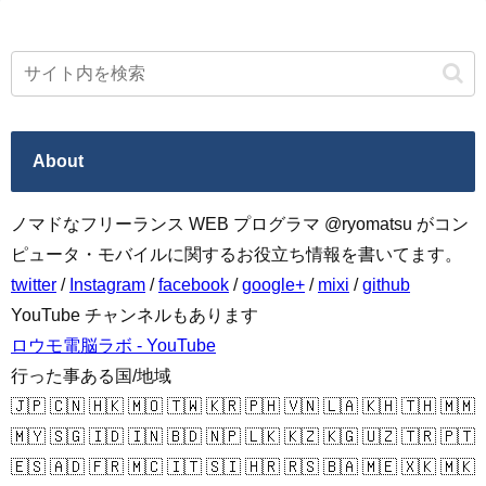
About
ノマドなフリーランス WEB プログラマ @ryomatsu がコン
ピュータ・モバイルに関するお役立ち情報を書いてます。
twitter
/
Instagram
/
facebook
/
google+
/
mixi
/
github
YouTube チャンネルもあります
ロウモ電脳ラボ - YouTube
行った事ある国/地域
🇯🇵 🇨🇳 🇭🇰 🇲🇴 🇹🇼 🇰🇷 🇵🇭 🇻🇳 🇱🇦 🇰🇭 🇹🇭 🇲🇲
🇲🇾 🇸🇬 🇮🇩 🇮🇳 🇧🇩 🇳🇵 🇱🇰 🇰🇿 🇰🇬 🇺🇿 🇹🇷 🇵🇹
🇪🇸 🇦🇩 🇫🇷 🇲🇨 🇮🇹 🇸🇮 🇭🇷 🇷🇸 🇧🇦 🇲🇪 🇽🇰 🇲🇰