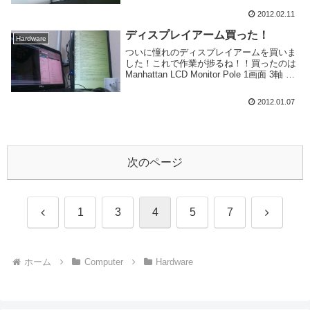
す。と思ったけどAmazonのほうが安いね
2012.02.11
やっぱり。んでさっそく箱○コントローラ
に入れて...
ディスプレイアーム買った！
Hardware
ついに憧れのディスプレイアームを買いま
した！これで作業が捗るね！！買ったのは
Manhattan LCD Monitor Pole 1画面 3軸 と
いうもの。ドスパラで3980円で売ってまし
た。ディスプレイアームにしては安価です
2012.01.07
ね。2軸のも...
次のページ
前
次
1
3
4
5
7
へ
へ
ホーム
Computer
Hardware