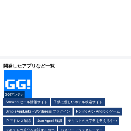
開発したアプリなど一覧
GG!アンテナ
Amazon セール情報サイト
子供に優しいホテル検索サイト
SimpleAppLinks - Wordpress プラグイン
Rolling Arc - Android ゲーム
IP アドレス確認
User Agent 確認
テキストの文字数を数えるやつ
テキストの差分を確認するやつ
パスワードジェネレーター