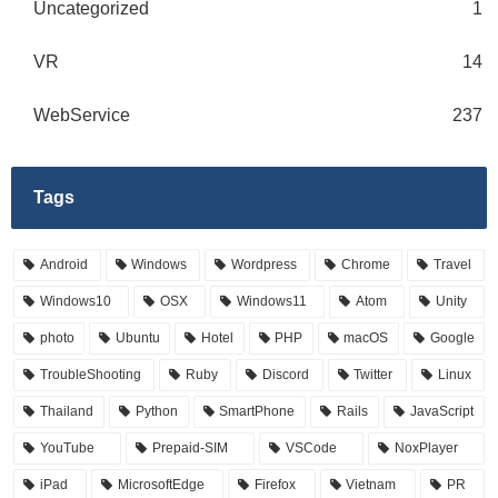
Uncategorized
1
VR
14
WebService
237
Tags
Android
Windows
Wordpress
Chrome
Travel
Windows10
OSX
Windows11
Atom
Unity
photo
Ubuntu
Hotel
PHP
macOS
Google
TroubleShooting
Ruby
Discord
Twitter
Linux
Thailand
Python
SmartPhone
Rails
JavaScript
YouTube
Prepaid-SIM
VSCode
NoxPlayer
iPad
MicrosoftEdge
Firefox
Vietnam
PR