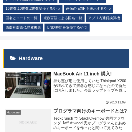
16進数,10進数,2進数変換するやつ
画像の EXIF を表示するやつ
国名とコードの一覧
複数言語による国名一覧
アプリ内通貨換算機
西暦和暦泰仏歴変換表
UNIX時間を変換するやつ
Hardware
MacBook Air 11 inch 購入!
Hardware
持ち運び用に使用していた Thinkpad X200
が壊れてきて残念な感じになったので新た
に購入しました。今回ラップトップを買う
際には以下のような基準で選んだ。USキ
ーボードが選べるゲームしないのでグラボ
2013.11.09
もOSもなんでもいい持ち運びような...
プログラマ向けのキーボードとは?
Hardware
Teckcrunch で StackOverflow 共同ファウ
ンダ Jeff Atwood 氏がプログラマんとあめ
のキーボードを作ったと聞いて見てみたが