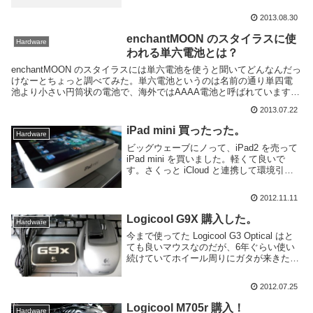
僕にとってはビミョーな感じだった。しか
し彼にとっては理想なのだろう。キーボー
2013.08.30
ドは人によ...
enchantMOON のスタイラスに使
Hardware
われる単六電池とは？
enchantMOON のスタイラスには単六電池を使うと聞いてどんなんだっ
けなーとちょっと調べてみた。単六電池というのは名前の通り単四電
池より小さい円筒状の電池で、海外ではAAAA電池と呼ばれています。
単四がAAA電池ですね。なんだけどあん...
2013.07.22
iPad mini 買ったった。
Hardware
ビッグウェーブにノって、iPad2 を売って
iPad mini を買いました。軽くて良いで
す。さくっと iCloud と連携して環境引き
継いで使えるので大変楽で良いです。サイ
ズ以外のスペックは iPad2 とほとんど変わ
2012.11.11
らないのですがサイ...
Logicool G9X 購入した。
Hardware
今まで使ってた Logicool G3 Optical はと
ても良いマウスなのだが、6年ぐらい使い
続けていてホイール周りにガタが来きたの
で新しいマウスを購入した。ホイール以外
は絶好調なんだけど...。僕がマウスに求め
2012.07.25
る事はサイドボタン2つ含...
Logicool M705r 購入！
Hardware