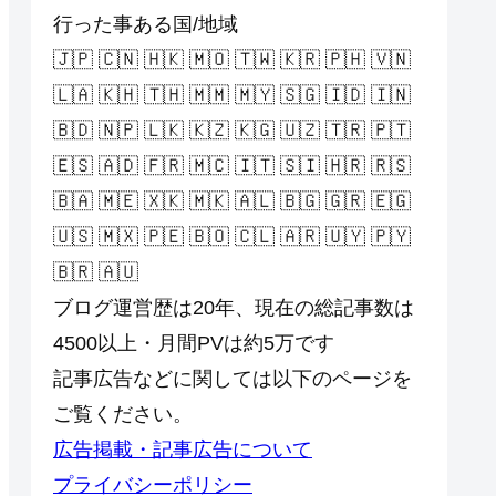
行った事ある国/地域
🇯🇵 🇨🇳 🇭🇰 🇲🇴 🇹🇼 🇰🇷 🇵🇭 🇻🇳
🇱🇦 🇰🇭 🇹🇭 🇲🇲 🇲🇾 🇸🇬 🇮🇩 🇮🇳
🇧🇩 🇳🇵 🇱🇰 🇰🇿 🇰🇬 🇺🇿 🇹🇷 🇵🇹
🇪🇸 🇦🇩 🇫🇷 🇲🇨 🇮🇹 🇸🇮 🇭🇷 🇷🇸
🇧🇦 🇲🇪 🇽🇰 🇲🇰 🇦🇱 🇧🇬 🇬🇷 🇪🇬
🇺🇸 🇲🇽 🇵🇪 🇧🇴 🇨🇱 🇦🇷 🇺🇾 🇵🇾
🇧🇷 🇦🇺
ブログ運営歴は20年、現在の総記事数は
4500以上・月間PVは約5万です
記事広告などに関しては以下のページを
ご覧ください。
広告掲載・記事広告について
プライバシーポリシー