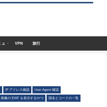
エミュ
VPN
旅行
ム
IP アドレス確認
User Agent 確認
画像の EXIF を表示するやつ
国名とコードの一覧