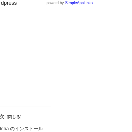
dpress
powerd by
SimpleAppLinks
次
aptcha のインストール