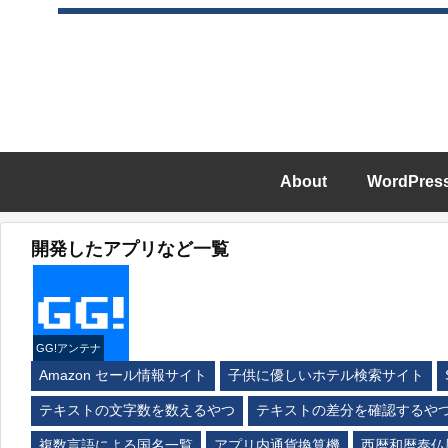
About
WordPres
開発したアプリなど一覧
GG!アンテナ
Amazon セール情報サイト
子供に優しいホテル検索サイト
テキストの文字数を数えるやつ
テキストの差分を確認するや
複数言語による国名一覧
アプリ内通貨換算機
西暦和暦泰仏