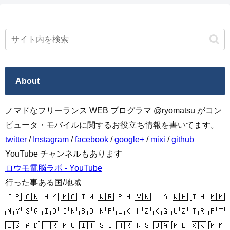
About
ノマドなフリーランス WEB プログラマ @ryomatsu がコン
ピュータ・モバイルに関するお役立ち情報を書いてます。
twitter
/
Instagram
/
facebook
/
google+
/
mixi
/
github
YouTube チャンネルもあります
ロウモ電脳ラボ - YouTube
行った事ある国/地域
🇯🇵 🇨🇳 🇭🇰 🇲🇴 🇹🇼 🇰🇷 🇵🇭 🇻🇳 🇱🇦 🇰🇭 🇹🇭 🇲🇲
🇲🇾 🇸🇬 🇮🇩 🇮🇳 🇧🇩 🇳🇵 🇱🇰 🇰🇿 🇰🇬 🇺🇿 🇹🇷 🇵🇹
🇪🇸 🇦🇩 🇫🇷 🇲🇨 🇮🇹 🇸🇮 🇭🇷 🇷🇸 🇧🇦 🇲🇪 🇽🇰 🇲🇰