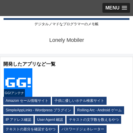
MENU
デジタルノマドなプログラマーのメモ帳
Lonely Mobiler
開発したアプリなど一覧
GG!アンテナ
Amazon セール情報サイト
子供に優しいホテル検索サイト
SimpleAppLinks - Wordpress プラグイン
Rolling Arc - Android ゲーム
IP アドレス確認
User Agent 確認
テキストの文字数を数えるやつ
テキストの差分を確認するやつ
パスワードジェネレーター