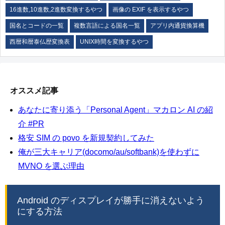
16進数,10進数,2進数変換するやつ
画像の EXIF を表示するやつ
国名とコードの一覧
複数言語による国名一覧
アプリ内通貨換算機
西暦和暦泰仏歴変換表
UNIX時間を変換するやつ
オススメ記事
あなたに寄り添う「Personal Agent」マカロン AI の紹
介 #PR
格安 SIM の povo を新規契約してみた
俺が三大キャリア(docomo/au/softbank)を使わずに
MVNO を選ぶ理由
Android のディスプレイが勝手に消えないよう
にする方法