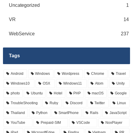
Uncategorized
1
VR
14
WebService
237
Tags
Android
Windows
Wordpress
Chrome
Travel
Windows10
OSX
Windows11
Atom
Unity
photo
Ubuntu
Hotel
PHP
macOS
Google
TroubleShooting
Ruby
Discord
Twitter
Linux
Thailand
Python
SmartPhone
Rails
JavaScript
YouTube
Prepaid-SIM
VSCode
NoxPlayer
iPad
MicrosoftEdge
Firefox
Vietnam
PR