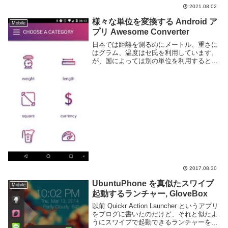
どの Web ブラウザからアプリをインスト
2021.08.02
ールする事が可能となっている。PC のほ
うが情報量...
様々な単位を変換する Android ア
Mobile
プリ Awesome Converter
日本では距離を測るのにメートル、重さに
はグラム、温度はセ氏を利用しています。
が、国によっては別の単位を利用するとこ
ろもあり、そういった国へ渡航したりその
国で書かれた文章を読む際には都度変換が
必要となります。Awesome Converter...
2017.08.30
UbuntuPhone を真似たスワイプ
Mobile
起動するランチャー, GloveBox
以前 Quickr Action Launcher というアプリ
をブログに書いたのだけど、それと似たよ
うにスワイプで起動できるランチャーを紹