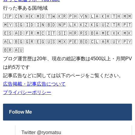
行った事ある国/地域
🇯🇵 🇨🇳 🇭🇰 🇲🇴 🇹🇼 🇰🇷 🇵🇭 🇻🇳 🇱🇦 🇰🇭 🇹🇭 🇲🇲
🇲🇾 🇸🇬 🇮🇩 🇮🇳 🇧🇩 🇳🇵 🇱🇰 🇰🇿 🇰🇬 🇺🇿 🇹🇷 🇵🇹
🇪🇸 🇦🇩 🇫🇷 🇲🇨 🇮🇹 🇸🇮 🇭🇷 🇷🇸 🇧🇦 🇲🇪 🇽🇰 🇲🇰
🇦🇱 🇧🇬 🇬🇷 🇪🇬 🇺🇸 🇲🇽 🇵🇪 🇧🇴 🇨🇱 🇦🇷 🇺🇾 🇵🇾
🇧🇷 🇦🇺
ブログ運営歴は20年、現在の総記事数は4500以上・月間PV
は約5万です
記事広告などに関しては以下のページをご覧ください。
広告掲載・記事広告について
プライバシーポリシー
Follow Me
Twitter @ryomatsu