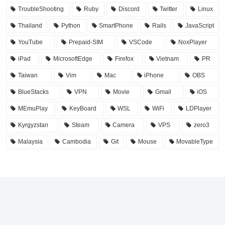
TroubleShooting
Ruby
Discord
Twitter
Linux
Thailand
Python
SmartPhone
Rails
JavaScript
YouTube
Prepaid-SIM
VSCode
NoxPlayer
iPad
MicrosoftEdge
Firefox
Vietnam
PR
Taiwan
Vim
Mac
iPhone
OBS
BlueStacks
VPN
Movie
Gmail
iOS
MEmuPlay
KeyBoard
WSL
WiFi
LDPlayer
Kyrgyzstan
Steam
Camera
VPS
zero3
Malaysia
Cambodia
Git
Mouse
MovableType