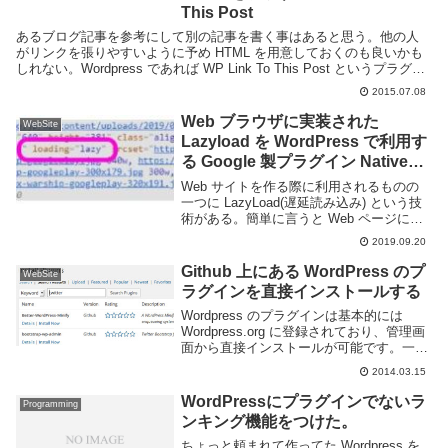
This Post
あるブログ記事を参考にして別の記事を書く事はあると思う。他の人
がリンクを張りやすいように予め HTML を用意しておくのも良いかも
しれない。Wordpress であれば WP Link To This Post というプラグイ
ンを使えば簡単...
2015.07.08
Web ブラウザに実装された
WebSite
Lazyload を WordPress で利用す
る Google 製プラグイン Native
Lazyload
Web サイトを作る際に利用されるものの
一つに LazyLoad(遅延読み込み) という技
術がある。簡単に言うと Web ページに載
せた画像をスクロールするまでロードしな
2019.09.20
いことでページの読み込み速度を速める事
ができる。今までは JavaSc...
Github 上にある WordPress のプ
WebSite
ラグインを直接インストールする
Wordpress のプラグインは基本的には
Wordpress.org に登録されており、管理画
面から直接インストールが可能です。一方
で登録されてないプラグインもあり、例え
2014.03.15
ば GitHub 上にも多くのプラグインが存在
しています。Word...
WordPressにプラグインでないラ
Programming
ンキング機能をつけた。
ちょっと頼まれて作ってた Wordpress を