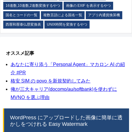
16進数,10進数,2進数変換するやつ
画像の EXIF を表示するやつ
国名とコードの一覧
複数言語による国名一覧
アプリ内通貨換算機
西暦和暦泰仏歴変換表
UNIX時間を変換するやつ
オススメ記事
あなたに寄り添う「Personal Agent」マカロン AI の紹
介 #PR
格安 SIM の povo を新規契約してみた
俺が三大キャリア(docomo/au/softbank)を使わずに
MVNO を選ぶ理由
WordPress にアップロードした画像に簡単に透
かしをつけれる Easy Watermark