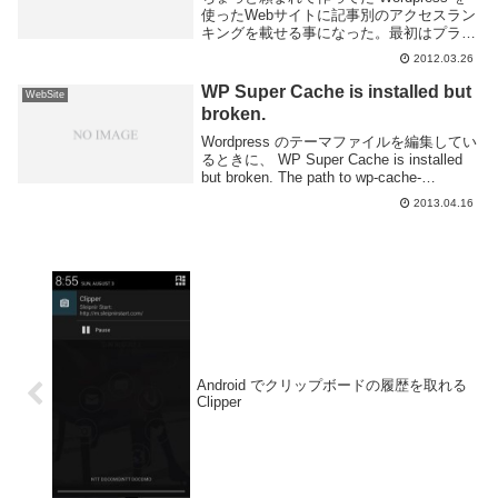
使ったWebサイトに記事別のアクセスラン
キングを載せる事になった。最初はプラグ
インでやろうかと思ったがうまく動いてく
2012.03.26
れなかったしアクセスログ出すのにDB使
ってたりしてちょっとなーって感じだっ
WP Super Cache is installed but
WebSite
た...
broken.
Wordpress のテーマファイルを編集してい
るときに、 WP Super Cache is installed
but broken. The path to wp-cache-
phase1.php in wp-content/adva...
2013.04.16
Android でクリップボードの履歴を取れる
Clipper