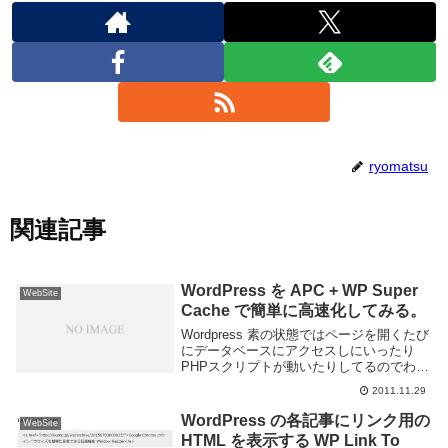
ryomatsu
関連記事
WordPress を APC + WP Super
WebSite
Cache で簡単に高速化してみる。
Wordpress 素の状態ではページを開くたび
にデータベースにアクセスしにいったり
PHPスクリプトが動いたりしてるのでわり
と遅いです。(といっても俺のブログぐら
2011.11.29
いのアクセス数だと全く気になりません
が。。。)かといってサーバを複数台用意
WordPress の各記事にリンク用の
WebSite
する...
HTML を表示する WP Link To