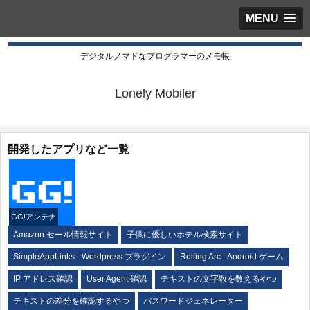
MENU
デジタルノマドなプログラマーのメモ帳
Lonely Mobiler
開発したアプリなど一覧
GG!アンテナ
Amazon セール情報サイト
子供に優しいホテル検索サイト
SimpleAppLinks - Wordpress プラグイン
Rolling Arc - Android ゲーム
IP アドレス確認
User Agent 確認
テキストの文字数を数えるやつ
テキストの差分を確認するやつ
パスワードジェネレーター