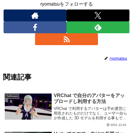
ryomatsuをフォローする
ryomatsu
関連記事
VRChat で自分のアバターをアッ
Software
プロードし利用する方法
VRChat で利用するアバターは予め運営に
用意されたものだけでなく、ユーザー自ら
が作成した 3D モデルを利用する事もでき
る。3D モデルは BOOTH 等で販売されて
2021.12.01
いるものもあり、3D モデリングできなく
ともカスタマイズしてオリジナル...