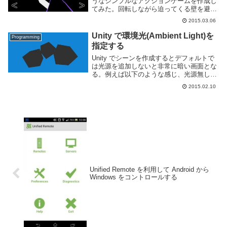
うなシンプルなアクションゲームを作成し
てみた。回転しながら迫ってくる壁を避け
続けるゲームです。開発経緯最初に漠然と
2015.03.06
作ろうと思っていたのが「チューブの中を
高速で移動しつつ障害物を避けるゲ...
Unity で環境光(Ambient Light)を
Programming
指定する
Unity でシーンを作成するとデフォルトで
は光源を追加しないと非常に暗い画面とな
る。例えば以下のような感じ、光源無しで
3つほど適当にブロックを置くいてみると
2015.02.10
真っ黒となる。そこで光源(ここでは
Directional Light)を置く事で...
Unified Remote を利用して Android から
Windows をコントロールする