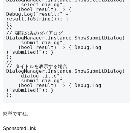
    "select dialog",

    (bool result) => { 
Debug.Log("result:" + 
result.ToString()); }

);

//

// 確認のみのダイアログ

DialogManager.Instance.ShowSubmitDialog(

    "submit dialog",

    (bool result) => { Debug.Log 
("submited!"); }

);

//

// タイトルを表示する場合

DialogManager.Instance.ShowSubmitDialog(

    "dialog title",

    "submit dialog",

    (bool result) => { Debug.Log 
("submited!"); }

);
簡単ですね。
Sponsored Link