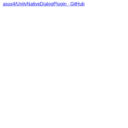
asus4/UnityNativeDialogPlugin · GitHub