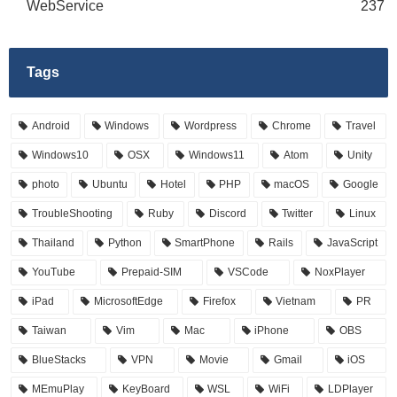
WebService
237
Tags
Android
Windows
Wordpress
Chrome
Travel
Windows10
OSX
Windows11
Atom
Unity
photo
Ubuntu
Hotel
PHP
macOS
Google
TroubleShooting
Ruby
Discord
Twitter
Linux
Thailand
Python
SmartPhone
Rails
JavaScript
YouTube
Prepaid-SIM
VSCode
NoxPlayer
iPad
MicrosoftEdge
Firefox
Vietnam
PR
Taiwan
Vim
Mac
iPhone
OBS
BlueStacks
VPN
Movie
Gmail
iOS
MEmuPlay
KeyBoard
WSL
WiFi
LDPlayer