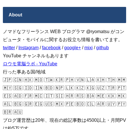
About
ノマドなフリーランス WEB プログラマ @ryomatsu がコン
ピュータ・モバイルに関するお役立ち情報を書いてます。
twitter
/
Instagram
/
facebook
/
google+
/
mixi
/
github
YouTube チャンネルもあります
ロウモ電脳ラボ - YouTube
行った事ある国/地域
🇯🇵 🇨🇳 🇭🇰 🇲🇴 🇹🇼 🇰🇷 🇵🇭 🇻🇳 🇱🇦 🇰🇭 🇹🇭 🇲🇲
🇲🇾 🇸🇬 🇮🇩 🇮🇳 🇧🇩 🇳🇵 🇱🇰 🇰🇿 🇰🇬 🇺🇿 🇹🇷 🇵🇹
🇪🇸 🇦🇩 🇫🇷 🇲🇨 🇮🇹 🇸🇮 🇭🇷 🇷🇸 🇧🇦 🇲🇪 🇽🇰 🇲🇰
🇦🇱 🇧🇬 🇬🇷 🇪🇬 🇺🇸 🇲🇽 🇵🇪 🇧🇴 🇨🇱 🇦🇷 🇺🇾 🇵🇾
🇧🇷 🇦🇺
ブログ運営歴は20年、現在の総記事数は4500以上・月間PV
は約5万です