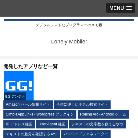
MENU
デジタルノマドなプログラマーのメモ帳
Lonely Mobiler
開発したアプリなど一覧
GG!アンテナ
Amazon セール情報サイト
子供に優しいホテル検索サイト
SimpleAppLinks - Wordpress プラグイン
Rolling Arc - Android ゲーム
IP アドレス確認
User Agent 確認
テキストの文字数を数えるやつ
テキストの差分を確認するやつ
パスワードジェネレーター