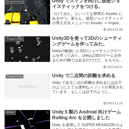
Unity でスマフォ向けに仮想ジョ
Programming
イスティックをつける。
つけてみた。といっても標準の Assets に
あるやつ。楽ちん。仮想ジョイスティック
の導入方法メニューの Assets -> Import
Package -> Standard Assets (Mobile) を選
2013.01.28
択。出てきたやつとりあえ...
Unity3Dを使って2Dのシューティ
Programming
ングゲームを作ってみた。
Unityの勉強にと2Dのシューティングゲー
ムを作ってみた。Unityは3Dのゲームを作
るための物ではあるのだけど、もちろん2D
のゲームも作成できる。そのためのフレー
2013.02.11
ムワークなどもあるがとりあえずUnity本
体にある以外の機能は使わずに作成...
Unity で二点間の距離を求める
Programming
Unity である二点の距離を求めるには以下
のようにとても便利なメソッドが用意され
ています。もしくは以下のように
magnitude を使用するのも良いです。どち
らも対象の座標を2つ入れるだけです。簡
2013.11.16
単ですね。どういった計算をしているのか
中...
Unity 5 製の Android 向けゲーム
Mobile
Rolling Arc を公開しました
Unity を使用して SUPER HEXAGON のよ