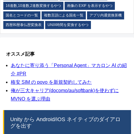
16進数,10進数,2進数変換するやつ
画像の EXIF を表示するやつ
国名とコードの一覧
複数言語による国名一覧
アプリ内通貨換算機
西暦和暦泰仏歴変換表
UNIX時間を変換するやつ
オススメ記事
あなたに寄り添う「Personal Agent」マカロン AI の紹
介 #PR
格安 SIM の povo を新規契約してみた
俺が三大キャリア(docomo/au/softbank)を使わずに
MVNO を選ぶ理由
Unity から Android/iOS ネイティブのダイアロ
グを出す