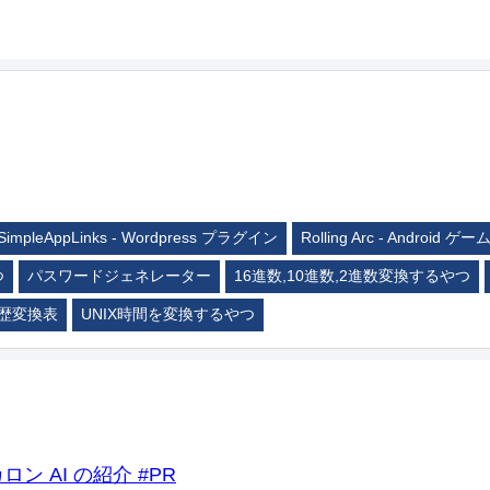
SimpleAppLinks - Wordpress プラグイン
Rolling Arc - Android ゲー
つ
パスワードジェネレーター
16進数,10進数,2進数変換するやつ
歴変換表
UNIX時間を変換するやつ
ロン AI の紹介 #PR