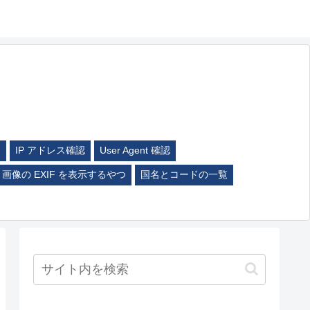
ム
IP アドレス確認
User Agent 確認
画像の EXIF を表示するやつ
国名とコードの一覧