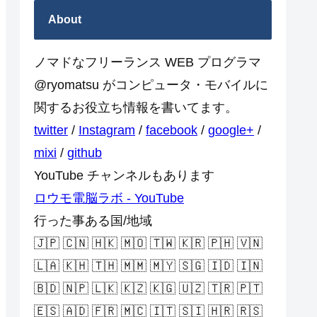
About
ノマドなフリーランス WEB プログラマ
@ryomatsu がコンピュータ・モバイルに
関するお役立ち情報を書いてます。
twitter
/
Instagram
/
facebook
/
google+
/
mixi
/
github
YouTube チャンネルもあります
ロウモ電脳ラボ - YouTube
行った事ある国/地域
🇯🇵 🇨🇳 🇭🇰 🇲🇴 🇹🇼 🇰🇷 🇵🇭 🇻🇳
🇱🇦 🇰🇭 🇹🇭 🇲🇲 🇲🇾 🇸🇬 🇮🇩 🇮🇳
🇧🇩 🇳🇵 🇱🇰 🇰🇿 🇰🇬 🇺🇿 🇹🇷 🇵🇹
🇪🇸 🇦🇩 🇫🇷 🇲🇨 🇮🇹 🇸🇮 🇭🇷 🇷🇸