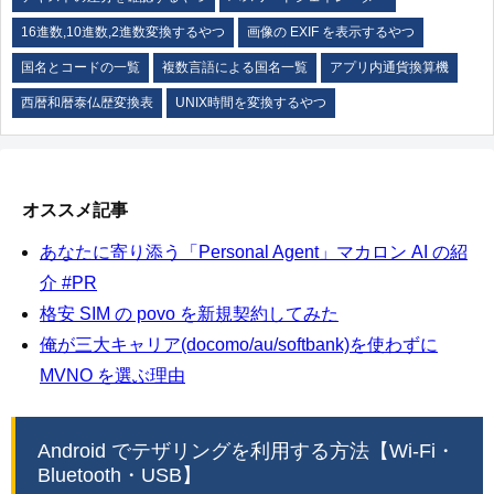
16進数,10進数,2進数変換するやつ
画像の EXIF を表示するやつ
国名とコードの一覧
複数言語による国名一覧
アプリ内通貨換算機
西暦和暦泰仏歴変換表
UNIX時間を変換するやつ
オススメ記事
あなたに寄り添う「Personal Agent」マカロン AI の紹
介 #PR
格安 SIM の povo を新規契約してみた
俺が三大キャリア(docomo/au/softbank)を使わずに
MVNO を選ぶ理由
Android でテザリングを利用する方法【Wi-Fi・
Bluetooth・USB】