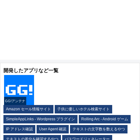
開発したアプリなど一覧
GG!アンテナ
Amazon セール情報サイト
子供に優しいホテル検索サイト
SimpleAppLinks - Wordpress プラグイン
Rolling Arc - Android ゲーム
IP アドレス確認
User Agent 確認
テキストの文字数を数えるやつ
テキストの差分を確認するやつ
パスワードジェネレーター