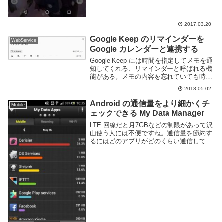
2017.03.20
Google Keep のリマインダーを
WebService
Google カレンダーと連携する
Google Keep には時間を指定してメモを通
知してくれる、リマインダーと呼ばれる機
能がある。メモの内容を忘れていても時間
がきたら教えてくれる便利機能だ。このリ
2018.05.02
マインダー機能だが、実は Google カレン
ダーと連携する事ができる。早速...
Android の通信量をより細かくチ
Mobile
ェックできる My Data Manager
LTE 回線だと月7GBなどの制限があって沢
山使う人には不便ですね。通信量を節約す
るにはどのアプリがどのくらい通信してい
るのを把握する必要があります。通信量を
見るのは標準の状態でも設定欄から見る事
は可能ですが、フリーソフトを利用する事
でより...