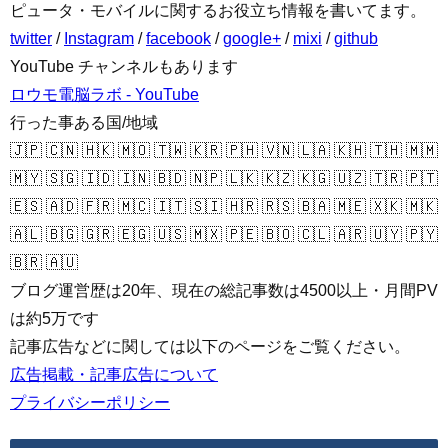
ピュータ・モバイルに関するお役立ち情報を書いてます。
twitter
/
Instagram
/
facebook
/
google+
/
mixi
/
github
YouTube チャンネルもあります
ロウモ電脳ラボ - YouTube
行った事ある国/地域
🇯🇵 🇨🇳 🇭🇰 🇲🇴 🇹🇼 🇰🇷 🇵🇭 🇻🇳 🇱🇦 🇰🇭 🇹🇭 🇲🇲
🇲🇾 🇸🇬 🇮🇩 🇮🇳 🇧🇩 🇳🇵 🇱🇰 🇰🇿 🇰🇬 🇺🇿 🇹🇷 🇵🇹
🇪🇸 🇦🇩 🇫🇷 🇲🇨 🇮🇹 🇸🇮 🇭🇷 🇷🇸 🇧🇦 🇲🇪 🇽🇰 🇲🇰
🇦🇱 🇧🇬 🇬🇷 🇪🇬 🇺🇸 🇲🇽 🇵🇪 🇧🇴 🇨🇱 🇦🇷 🇺🇾 🇵🇾
🇧🇷 🇦🇺
ブログ運営歴は20年、現在の総記事数は4500以上・月間PV
は約5万です
記事広告などに関しては以下のページをご覧ください。
広告掲載・記事広告について
プライバシーポリシー