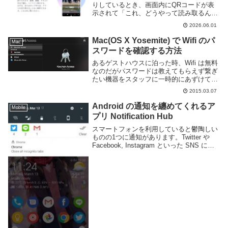
りしているとき、画面内にQRコードが表
示されて「これ、どうやって読み取るんだ
ろう？」と困ったことはありませんか？
2026.06.01
別にカメラを用意しなきゃいけないのか
な……と思いがちですが、実はそんな必要
Mac(OS X Yosemite) で Wifi のパ
Mac
はありませ...
スワードを確認する方法
あるゲストハウスに泊った時、Wifi は無料
なのだがパスワードは教えてもらえず繋ぎ
たい機器をスタッフに一時的にあずけてパ
スワードを入力してもらうといった手順を
2015.03.07
取った。何故このような手順を取っている
のかは不明だが自分のようにラップトップ
Android の通知を纏めてくれるア
Mobile
とスマ...
プリ Notification Hub
スマートフォンを利用していると鬱陶しい
ものの1つに通知があります。Twitter や
Facebook, Instagram といった SNS に
LINE や WeChat のようなメッセンジャ
ー、Gmail などのメールにソーシャルゲ
ー...