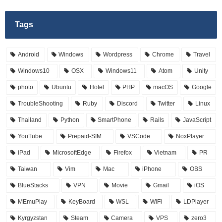
Tags
Android
Windows
Wordpress
Chrome
Travel
Windows10
OSX
Windows11
Atom
Unity
photo
Ubuntu
Hotel
PHP
macOS
Google
TroubleShooting
Ruby
Discord
Twitter
Linux
Thailand
Python
SmartPhone
Rails
JavaScript
YouTube
Prepaid-SIM
VSCode
NoxPlayer
iPad
MicrosoftEdge
Firefox
Vietnam
PR
Taiwan
Vim
Mac
iPhone
OBS
BlueStacks
VPN
Movie
Gmail
iOS
MEmuPlay
KeyBoard
WSL
WiFi
LDPlayer
Kyrgyzstan
Steam
Camera
VPS
zero3