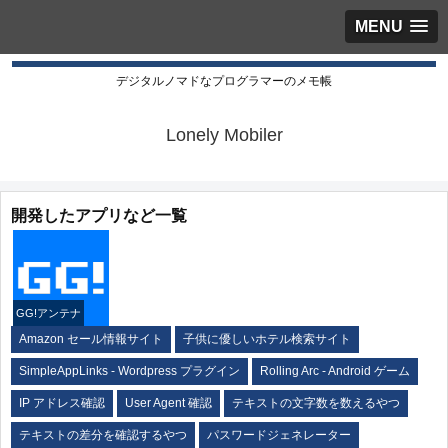
MENU
デジタルノマドなプログラマーのメモ帳
Lonely Mobiler
開発したアプリなど一覧
GG!アンテナ
Amazon セール情報サイト
子供に優しいホテル検索サイト
SimpleAppLinks - Wordpress プラグイン
Rolling Arc - Android ゲーム
IP アドレス確認
User Agent 確認
テキストの文字数を数えるやつ
テキストの差分を確認するやつ
パスワードジェネレーター