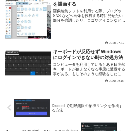
を描画する
画像編集ソフトを利用する際、ブログや
SNS などへ画像を投稿する時に見せたい
部分を強調したり、ロゴやアイコンなどの
下地として使う為に図形を描画したい事が
ある。Paint.NET では四角形や丸といった
基本的な形から矢印や吹き出し、稲妻の
よ...
2018.07.12
キーボードが反応せず Windows
Windows
にログインできない時の対処方法
コンピュータを利用しているとある日突然
キーボードが使えなくなる事態に遭遇する
事がある。もしそのような経験をしたこと
なくても、今後発生する可能性があるかも
2020.06.09
しれない。キーボードが利用できない原因
にはいくつかあり対処方法も様々あるが、
場合によって...
Discord で期限無限の招待リンクを作成す
る方法