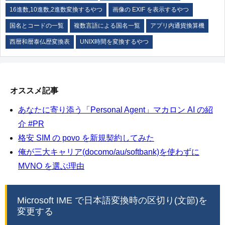
16進数,10進数,2進数変換するやつ
画像の EXIF を表示するやつ
国名とコードの一覧
複数言語による国名一覧
アプリ内通貨換算機
西暦和暦泰仏歴変換表
UNIX時間を変換するやつ
オススメ記事
あなたに寄り添う「Personal Agent」マカロン AI の紹
介 #PR
格安 SIM の povo を新規契約してみた
俺が三大キャリア(docomo/au/softbank)を使わずに
MVNO を選ぶ理由
Microsoft IME で日本語変換時の区切り(文節)を
変更する