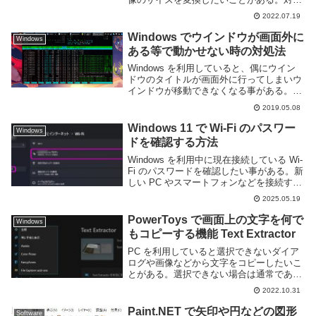
のファイルが少量であれば手作業でやって
2022.07.19
もいいが数が多いと大変だ。自分も最近
1000 以上ある大量の写真を変換する必要
Windows でウインドウが画面外に
Windows
に駆られ...
ある等で動かせない時の対処法
Windows を利用していると、偶にウイン
ドウのタイトルが画面外に行ってしまいウ
インドウが移動できなくなる事がある。こ
んな感じだ。タイトルバーが見えない為、
2019.05.08
移動できない。特に俺の場合タスクバーを
画面上部に配置しているため、タイトルバ
Windows 11 で Wi-Fi のパスワー
Windows
ーとタ...
ドを確認する方法
Windows を利用中に現在接続している Wi-
Fi のパスワードを確認したい事がある。新
しい PC やスマートフォンなどを接続する
際に、いちいち Wi-Fi の設定を確認するの
2025.05.19
は面倒くさい。とくにパスワードが Wi-Fi
ルーターに貼っ...
PowerToys で画面上の文字を何で
Windows
もコピーする機能 Text Extractor
PC を利用していると選択できないダイア
ログや画像などから文字をコピーしたいこ
とがある。選択できない場合は通常であれ
ば表示されている文字を見ながら自分で入
2022.10.31
力する必要があるが、文章が長ければ手間
がかかる。Microsoft PowerToys...
Paint.NET で矢印や円などの図形
Software