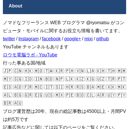
About
ノマドなフリーランス WEB プログラマ @ryomatsu がコン
ピュータ・モバイルに関するお役立ち情報を書いてます。
twitter
/
Instagram
/
facebook
/
google+
/
mixi
/
github
YouTube チャンネルもあります
ロウモ電脳ラボ - YouTube
行った事ある国/地域
🇯🇵 🇨🇳 🇭🇰 🇲🇴 🇹🇼 🇰🇷 🇵🇭 🇻🇳 🇱🇦 🇰🇭 🇹🇭 🇲🇲
🇲🇾 🇸🇬 🇮🇩 🇮🇳 🇧🇩 🇳🇵 🇱🇰 🇰🇿 🇰🇬 🇺🇿 🇹🇷 🇵🇹
🇪🇸 🇦🇩 🇫🇷 🇲🇨 🇮🇹 🇸🇮 🇭🇷 🇷🇸 🇧🇦 🇲🇪 🇽🇰 🇲🇰
🇦🇱 🇧🇬 🇬🇷 🇪🇬 🇺🇸 🇲🇽 🇵🇪 🇧🇴 🇨🇱 🇦🇷 🇺🇾 🇵🇾
🇧🇷 🇦🇺
ブログ運営歴は20年、現在の総記事数は4500以上・月間PV
は約5万です
記事広告などに関しては以下のページをご覧ください。