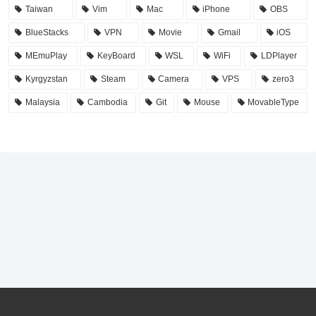
Taiwan
Vim
Mac
iPhone
OBS
BlueStacks
VPN
Movie
Gmail
iOS
MEmuPlay
KeyBoard
WSL
WiFi
LDPlayer
Kyrgyzstan
Steam
Camera
VPS
zero3
Malaysia
Cambodia
Git
Mouse
MovableType