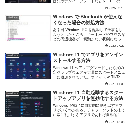
ば顔やナンバープレートなどを、PC の操
作画面であればアカウント名やパスワード
2025.02.10
など、隠したい場面は多い。Windows で
無料で利用できる動画編集アプリ Micro...
Windows で Bluetooth が使えな
Windows
くなった場合の対処方法
ある日 Windows PC を起動して仕事をし
ようとしたところ、キーボードやマウスな
どの周辺機器が一切動かない状態になって
しまった。よく確認してみると Bluetooth
2023.07.27
に問題があり、Bluetooth 接続している全
ての機器が動作でき...
Windows 11 でアプリをアンイン
Windows
ストールする方法
Windows 11 へアップグレードしたら案の
定クラップウェアが大量にスタートメニュ
ーに追加されていた。オフィスや TikTok,
Instagram など不要なものが置いてある。
2021.11.09
こういう使わないものを PC にインストー
ルしていると余分...
Windows 11 自動起動するスター
Windows
トアップアプリを無効化する方法
Windows 起動時に自動的に動き出すアプ
リがいくつかある。チャットソフトのよう
に常に利用するアプリであれば自動的に起
動してくれると自分で動かす手間が省けて
2021.12.08
便利ではあるが、アプリによっては勝手に
起動されても邪魔な事もある。そういう場