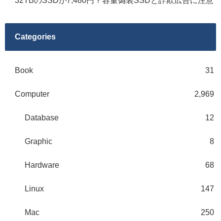
32TBのSSDが7,480円？容量偽装SSDと詐欺広告に注意
Categories
Book
31
Computer
2,969
Database
12
Graphic
8
Hardware
68
Linux
147
Mac
250