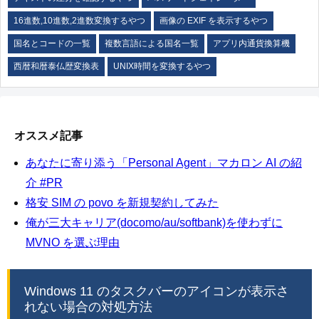
16進数,10進数,2進数変換するやつ
画像の EXIF を表示するやつ
国名とコードの一覧
複数言語による国名一覧
アプリ内通貨換算機
西暦和暦泰仏歴変換表
UNIX時間を変換するやつ
オススメ記事
あなたに寄り添う「Personal Agent」マカロン AI の紹
介 #PR
格安 SIM の povo を新規契約してみた
俺が三大キャリア(docomo/au/softbank)を使わずに
MVNO を選ぶ理由
Windows 11 のタスクバーのアイコンが表示さ
れない場合の対処方法