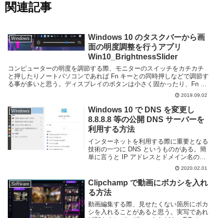
関連記事
Windows 10 のタスクバーから画
Windows
面の明度調整を行うアプリ
Win10_BrightnessSlider
コンピューターの明度を調節する際、モニターのスイッチをカチカチ
と押したりノートパソコンであれば Fn キーとの同時押しなどで調節す
る事が多いと思う。ディスプレイのボタンは小さく固かったり、Fn キ
ーとの組み合わせでは片手では押しにくい場所に...
2019.09.02
Windows 10 で DNS を変更し
Windows
8.8.8.8 等の公開 DNS サーバーを
利用する方法
インターネットを利用する際に重要となる
技術の一つに DNS というものがある。簡
単に言うと IP アドレスとドメイン名の紐
づけを行う仕組みで、これがないと URL
2020.02.01
からサーバーのアドレスを検索する事がで
きず、Web サイトを利用することが困...
Clipchamp で動画にボカシを入れ
Software
る方法
動画編集する際、見せたくない箇所にボカ
シを入れることがあると思う。実写であれ