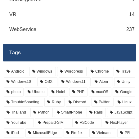
VR
14
WebService
237
Tags
Android
Windows
Wordpress
Chrome
Travel
Windows10
OSX
Windows11
Atom
Unity
photo
Ubuntu
Hotel
PHP
macOS
Google
TroubleShooting
Ruby
Discord
Twitter
Linux
Thailand
Python
SmartPhone
Rails
JavaScript
YouTube
Prepaid-SIM
VSCode
NoxPlayer
iPad
MicrosoftEdge
Firefox
Vietnam
PR