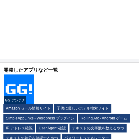
開発したアプリなど一覧
GG!アンテナ
Amazon セール情報サイト
子供に優しいホテル検索サイト
SimpleAppLinks - Wordpress プラグイン
Rolling Arc - Android ゲーム
IP アドレス確認
User Agent 確認
テキストの文字数を数えるやつ
テキストの差分を確認するやつ
パスワードジェネレーター