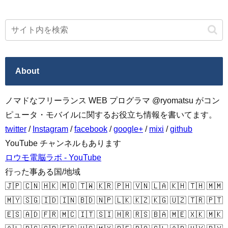
About
ノマドなフリーランス WEB プログラマ @ryomatsu がコン
ピュータ・モバイルに関するお役立ち情報を書いてます。
twitter
/
Instagram
/
facebook
/
google+
/
mixi
/
github
YouTube チャンネルもあります
ロウモ電脳ラボ - YouTube
行った事ある国/地域
🇯🇵 🇨🇳 🇭🇰 🇲🇴 🇹🇼 🇰🇷 🇵🇭 🇻🇳 🇱🇦 🇰🇭 🇹🇭 🇲🇲
🇲🇾 🇸🇬 🇮🇩 🇮🇳 🇧🇩 🇳🇵 🇱🇰 🇰🇿 🇰🇬 🇺🇿 🇹🇷 🇵🇹
🇪🇸 🇦🇩 🇫🇷 🇲🇨 🇮🇹 🇸🇮 🇭🇷 🇷🇸 🇧🇦 🇲🇪 🇽🇰 🇲🇰