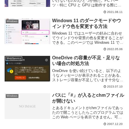
いけないもののひとつが熱だ。PC パー
ツ・特に CPU と GPU は動作する際に高
温となるため、冷却装置が必須だ。通常の
2021.08.11
コンピュータであればヒートシンク+ファ
ンという構成で熱を逃がすように設計され
Windows 11 のダークモードやウ
Windows
てい...
インドウ色を変更する方法
Windows 11 ではユーザーの好みに合わせ
てウインドウや背景の色を変更することが
できる。このページでは Windows 11 でダ
ークモードを利用したり、ウインドウなど
2022.05.06
の色を変更する方法を紹介しよう。
Windows 11 でダークモー...
OneDrive の容量が不足・足りな
WebService
い場合の対処方法
OneDrive を使い続けていると、以下のよ
うなメッセージが表示されることがある。
ストレージ容量が不足しています十分な空
き領域がありません空き領域が不足してい
2023.07.10
るため、このファイルを保存できませんこ
れらはストレージの残量が少ない・もしく
パスに「#」が入るとchmファイル
Windows
は足...
が開けない
とあるドキュメントがchmファイルであっ
たので開こうとしたらこのプログラムでは
この Web ページを表示できません。可能
性のある原因:インターネットに接続され
2007.12.20
ていない。Web サイトに問題が発生して