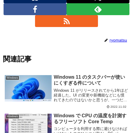
ryomatsu
関連記事
Windows 11 のタスクバーが使い
Windows
にくすぎる件について
Windows 11 がリリースされてから1年ほど
経過した。UI の変更や新機能などにも慣
れてきたのではないかと思うが、一つだけ
どうしても慣れない点がある。それがタス
2022.11.02
クバーだ。デフォルトでは中央ぞろえ＋で
かいアイコンになっているのは mac...
Windows で CPU の温度を計測す
Windows
るフリーソフト Core Temp
コンピュータを利用する際に避けなければ