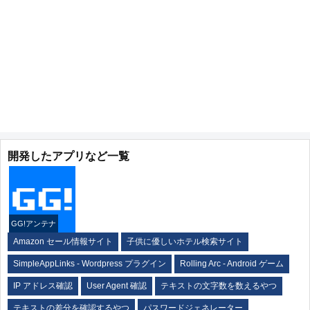
開発したアプリなど一覧
GG!アンテナ
Amazon セール情報サイト
子供に優しいホテル検索サイト
SimpleAppLinks - Wordpress プラグイン
Rolling Arc - Android ゲーム
IP アドレス確認
User Agent 確認
テキストの文字数を数えるやつ
テキストの差分を確認するやつ
パスワードジェネレーター