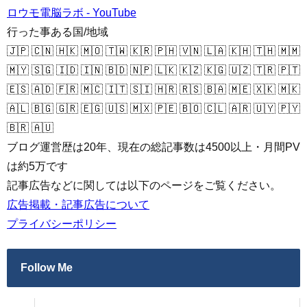
ロウモ電脳ラボ - YouTube
行った事ある国/地域
🇯🇵 🇨🇳 🇭🇰 🇲🇴 🇹🇼 🇰🇷 🇵🇭 🇻🇳 🇱🇦 🇰🇭 🇹🇭 🇲🇲
🇲🇾 🇸🇬 🇮🇩 🇮🇳 🇧🇩 🇳🇵 🇱🇰 🇰🇿 🇰🇬 🇺🇿 🇹🇷 🇵🇹
🇪🇸 🇦🇩 🇫🇷 🇲🇨 🇮🇹 🇸🇮 🇭🇷 🇷🇸 🇧🇦 🇲🇪 🇽🇰 🇲🇰
🇦🇱 🇧🇬 🇬🇷 🇪🇬 🇺🇸 🇲🇽 🇵🇪 🇧🇴 🇨🇱 🇦🇷 🇺🇾 🇵🇾
🇧🇷 🇦🇺
ブログ運営歴は20年、現在の総記事数は4500以上・月間PV
は約5万です
記事広告などに関しては以下のページをご覧ください。
広告掲載・記事広告について
プライバシーポリシー
Follow Me