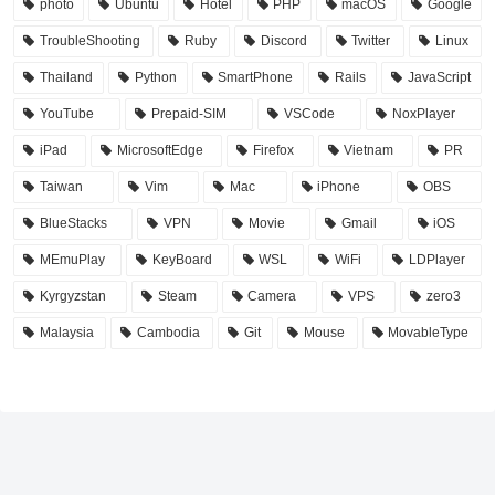
photo
Ubuntu
Hotel
PHP
macOS
Google
TroubleShooting
Ruby
Discord
Twitter
Linux
Thailand
Python
SmartPhone
Rails
JavaScript
YouTube
Prepaid-SIM
VSCode
NoxPlayer
iPad
MicrosoftEdge
Firefox
Vietnam
PR
Taiwan
Vim
Mac
iPhone
OBS
BlueStacks
VPN
Movie
Gmail
iOS
MEmuPlay
KeyBoard
WSL
WiFi
LDPlayer
Kyrgyzstan
Steam
Camera
VPS
zero3
Malaysia
Cambodia
Git
Mouse
MovableType