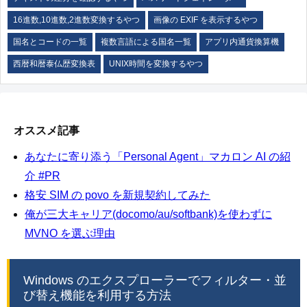
16進数,10進数,2進数変換するやつ
画像の EXIF を表示するやつ
国名とコードの一覧
複数言語による国名一覧
アプリ内通貨換算機
西暦和暦泰仏歴変換表
UNIX時間を変換するやつ
オススメ記事
あなたに寄り添う「Personal Agent」マカロン AI の紹
介 #PR
格安 SIM の povo を新規契約してみた
俺が三大キャリア(docomo/au/softbank)を使わずに
MVNO を選ぶ理由
Windows のエクスプローラーでフィルター・並
び替え機能を利用する方法