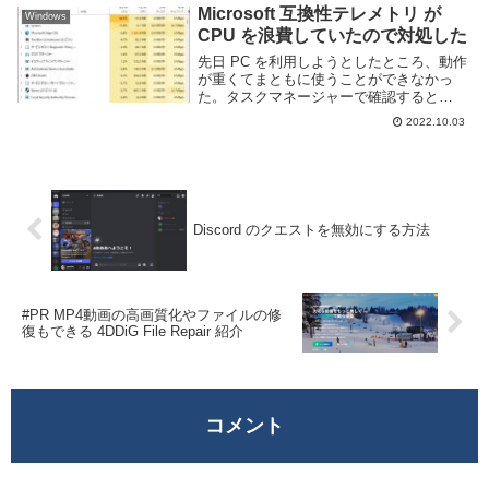
いる。アドレスに入力の間違いがある可能
Microsoft 互換性テレメトリ が
Windows
性が...
CPU を浪費していたので対処した
先日 PC を利用しようとしたところ、動作
が重くてまともに使うことができなかっ
た。タスクマネージャーで確認すると
Microsoft 互換性テレメトリというプログ
2022.10.03
ラムが CPU を大量に使用しているようだ
った。Microsoft 互換性テレ...
Discord のクエストを無効にする方法
#PR MP4動画の高画質化やファイルの修
復もできる 4DDiG File Repair 紹介
コメント