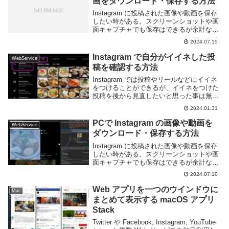
画をダウンロード・保存する方法
Instagram に投稿された画像や動画を保存
したい時がある。スクリーンショットや画
面キャプチャでも保存はできるが余計なも
のが写りこんだり解像度が悪くなってしま
2024.07.15
う。そのため、できることなら画像や動画
を直接保存したい。このページではスマー
Instagram で自分がイイネした投
WebService
ト...
稿を確認する方法
Instagram では投稿やリールなどにイイネ
をつけることができるが、イイネをつけた
投稿を後から見直したいと思った事は無い
だろうか？Instagram ではイイネをつけた
2024.01.31
投稿などを後から確認できる機能が搭載さ
れているが、確認できる場所が少...
PCで Instagram の画像や動画を
WebService
ダウンロード・保存する方法
Instagram に投稿された画像や動画を保存
したい時がある。スクリーンショットや画
面キャプチャでも保存はできるが余計なも
のが写りこんだり解像度が悪くなってしま
2024.07.10
う。そのため、画像や動画を直接保存した
い。このページでは Instagram ...
Web アプリを一つのウインドウに
Mac
まとめて表示する macOS アプリ
Stack
Twitter や Facebook, Instagram, YouTube