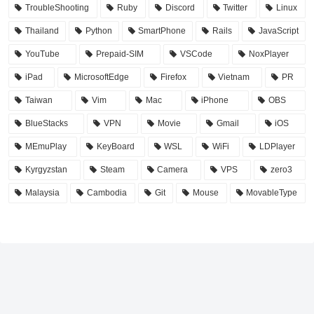
TroubleShooting
Ruby
Discord
Twitter
Linux
Thailand
Python
SmartPhone
Rails
JavaScript
YouTube
Prepaid-SIM
VSCode
NoxPlayer
iPad
MicrosoftEdge
Firefox
Vietnam
PR
Taiwan
Vim
Mac
iPhone
OBS
BlueStacks
VPN
Movie
Gmail
iOS
MEmuPlay
KeyBoard
WSL
WiFi
LDPlayer
Kyrgyzstan
Steam
Camera
VPS
zero3
Malaysia
Cambodia
Git
Mouse
MovableType