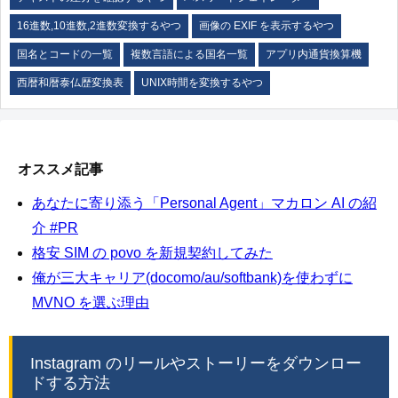
16進数,10進数,2進数変換するやつ
画像の EXIF を表示するやつ
国名とコードの一覧
複数言語による国名一覧
アプリ内通貨換算機
西暦和暦泰仏歴変換表
UNIX時間を変換するやつ
オススメ記事
あなたに寄り添う「Personal Agent」マカロン AI の紹
介 #PR
格安 SIM の povo を新規契約してみた
俺が三大キャリア(docomo/au/softbank)を使わずに
MVNO を選ぶ理由
Instagram のリールやストーリーをダウンロー
ドする方法