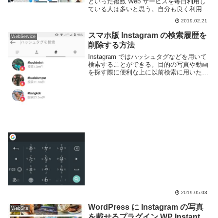
といった複数 Web サービスを毎日利用し
ている人は多いと思う。自分も良く利用す
るがそのために Web ブラウザのタブが沢
2019.02.21
山開かれるのは邪魔なときもある。
macO...
スマホ版 Instagram の検索履歴を
WebService
削除する方法
Instagram ではハッシュタグなどを用いて
検索することができる。目的の写真や動画
を探す際に便利な上に以前検索に用いた語
句は保存されるため、何度も同じ語句で検
索する手間が省ける。しかし、検索語句に
よっては履歴に残したくない場合もあると
思...
2019.05.03
WordPress に Instagram の写真
WebSite
を載せるプラグイン WP Instant