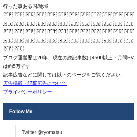
行った事ある国/地域
🇯🇵 🇨🇳 🇭🇰 🇲🇴 🇹🇼 🇰🇷 🇵🇭 🇻🇳 🇱🇦 🇰🇭 🇹🇭 🇲🇲
🇲🇾 🇸🇬 🇮🇩 🇮🇳 🇧🇩 🇳🇵 🇱🇰 🇰🇿 🇰🇬 🇺🇿 🇹🇷 🇵🇹
🇪🇸 🇦🇩 🇫🇷 🇲🇨 🇮🇹 🇸🇮 🇭🇷 🇷🇸 🇧🇦 🇲🇪 🇽🇰 🇲🇰
🇦🇱 🇧🇬 🇬🇷 🇪🇬 🇺🇸 🇲🇽 🇵🇪 🇧🇴 🇨🇱 🇦🇷 🇺🇾 🇵🇾
🇧🇷 🇦🇺
ブログ運営歴は20年、現在の総記事数は4500以上・月間PV
は約5万です
記事広告などに関しては以下のページをご覧ください。
広告掲載・記事広告について
プライバシーポリシー
Follow Me
Twitter @ryomatsu