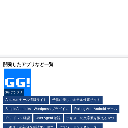
開発したアプリなど一覧
GG!アンテナ
Amazon セール情報サイト
子供に優しいホテル検索サイト
SimpleAppLinks - Wordpress プラグイン
Rolling Arc - Android ゲーム
IP アドレス確認
User Agent 確認
テキストの文字数を数えるやつ
テキストの差分を確認するやつ
パスワードジェネレーター