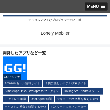
MENU
デジタルノマドなプログラマーのメモ帳
Lonely Mobiler
開発したアプリなど一覧
GG!アンテナ
Amazon セール情報サイト
子供に優しいホテル検索サイト
SimpleAppLinks - Wordpress プラグイン
Rolling Arc - Android ゲーム
IP アドレス確認
User Agent 確認
テキストの文字数を数えるやつ
テキストの差分を確認するやつ
パスワードジェネレーター