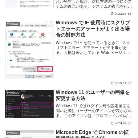
合が発生した場合、対処方法の一つにシス
テムの復元がある。システムの復元を行う
と Windows を予め保存した以前の状態に
2023.08.15
戻すことができるため、不具合発生前に戻
すことも可能だ。このページでは ...
Windows で IE 使用時にスクリプ
Windows
トエラーのアラートがよく出る場
合の対処方法
Windows で IE を使っているときに "スク
リプトエラー" のアラートが出る事があ
る。大抵は表示している Web ページ上の
JavaScript などでエラーが発生した為にア
ラートが出るのだが、そうでなくても出る
事がある。例えば以...
2015.11.27
Windows 11 のユーザーの画像を
Windows
変更する方法
Windows 11 ではログイン時や設定画面を
開いた際にユーザーのアイコンが表示され
る。このアイコンは「プロファイルの写
真」という名称でユーザーを作成する際に
2023.02.22
自分で設定するものだが、後から変更した
い場合もあると思う。このページでは
Microsoft Edge で Chrome の拡
Windows
Win...