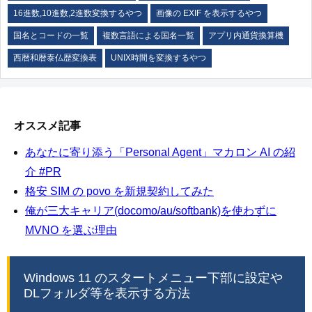
16進数,10進数,2進数変換するやつ
画像の EXIF を表示するやつ
国名とコードの一覧
複数言語による国名一覧
アプリ内通貨換算機
西暦和暦泰仏歴変換表
UNIX時間を変換するやつ
オススメ記事
あなたに寄り添う「Personal Agent」マカロン AI の紹
介 #PR
格安 SIM の povo を新規契約してみた
俺が三大キャリア(docomo/au/softbank)を使わずに
MVNO を選ぶ理由
Windows 11 のスタートメニュー下部に設定や
DLフォルダ等を表示する方法