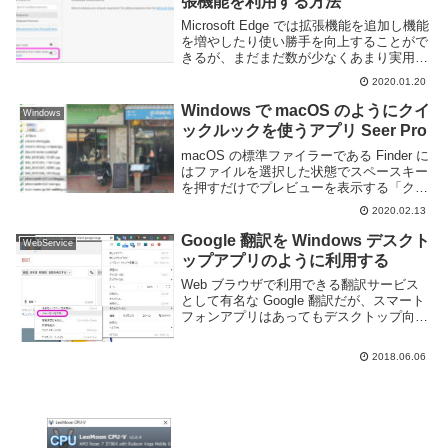
張機能を利用する方法
Microsoft Edge では拡張機能を追加し機能
を増やしたり使い勝手を向上することがで
きるが、まだまだ数が少なくあまり実用的
ではない。しかし、Chronium ベースとな
2020.01.20
ったことで Google Chrome の拡張機能を
利用できるよ...
Windows で macOS のようにクイ
Windows
ックルックを使うアプリ Seer Pro
macOS の標準ファイラーである Finder に
はファイルを選択した状態でスペースキー
を押すだけでプレビューを表示する「クイ
ックルック」と呼ばれる機能がある。自分
2020.02.13
も macOS を利用していた際にはよく使っ
た機能で Windows を利...
Google 翻訳を Windows デスクト
WebService
ップアプリのように利用する
Web ブラウザで利用できる翻訳サービス
として有名な Google 翻訳だが、スマート
フォンアプリはあってもデスクトップ向け
にはリリースしていない。非公式のソフト
ウェアはいくつかあるが Web 版をそのま
2018.06.06
ま使っていたり広告が表示されるなどあ...