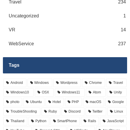
Travel
234
Uncategorized
1
VR
14
WebService
237
Tags
Android
Windows
Wordpress
Chrome
Travel
Windows10
OSX
Windows11
Atom
Unity
photo
Ubuntu
Hotel
PHP
macOS
Google
TroubleShooting
Ruby
Discord
Twitter
Linux
Thailand
Python
SmartPhone
Rails
JavaScript