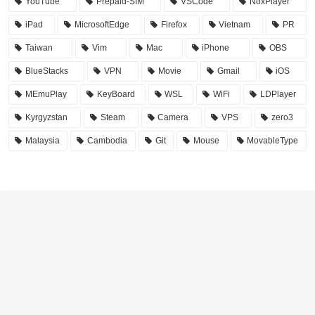
YouTube
Prepaid-SIM
VSCode
NoxPlayer
iPad
MicrosoftEdge
Firefox
Vietnam
PR
Taiwan
Vim
Mac
iPhone
OBS
BlueStacks
VPN
Movie
Gmail
iOS
MEmuPlay
KeyBoard
WSL
WiFi
LDPlayer
Kyrgyzstan
Steam
Camera
VPS
zero3
Malaysia
Cambodia
Git
Mouse
MovableType