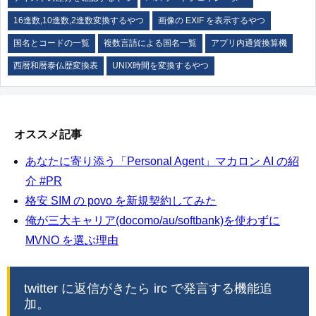
16進数,10進数,2進数変換するやつ
画像の EXIF を表示するやつ
国名とコードの一覧
複数言語による国名一覧
アプリ内通貨換算機
西暦和暦泰仏歴変換表
UNIX時間を変換するやつ
オススメ記事
あなたに寄り添う「Personal Agent」マカロン AI の紹
介 #PR
格安 SIM の povo を新規契約してみた
俺が三大キャリア(docomo/au/softbank)を使わずに
MVNO を選ぶ理由
twitter に返信がきたら irc で発言する機能追
加。