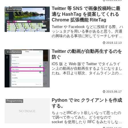
するついでに新しいバージョン(Django1.1)
に対応してみ...
Twitter 等 SNS で画像投稿時に最
WebService
適な HashTag を提案してくれる
Chrome 拡張機能 RiteTag
Twitter や Facebook などに投稿する際、ハ
ッシュタグを用いる事があると思う。共通
の興味のある事項に対してリーチしやすく
なるため、より多くのアクセスが見込める
2019.12.13
便利なものではあるが、ハッシュタグは数
が多くどれを使うべきか悩んでし...
Twitter の動画が自動再生するのを
WebService
防ぐ
iOS 版 と Web 版で Twitter でタイムライ
ン上の動画が自動再生するようになりまし
たね。本日より順次、タイムライン上の動
画が自動再生になります。動画をタップし
て拡大するまで、音声はでません。現在は
iOSとWebでTwitter...
2015.06.17
Python で irc クライアントを作成
Programming
する。
ちょっとIRCボット欲しいなって思ったの
で調べて作ってみた。どうせなので
socket を使用したり RFC をみたりしなが
らやってみた。とはいっても一番参考にし