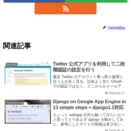
ryomatsu
関連記事
Twitter 公式アプリを利用して二段
Security
階認証の設定を行う
最近 Twitter のアカウント乗っ取り被害に
合う人を良く見る。以前よく見た OAuth
での認証ではなく、どこからかメールアド
レスとパスワードのリストが漏れているら
2015.03.17
しくそれを利用してログインする為アプリ
認証欄にアヤシイものが無くてもスパ...
Django on Google App Engine in
Programming
13 simple steps + django1.1対応
ちょっと webapp 以外も触ってみたいなー
と思ってとりあえず django を動かしてみ
た。参考にしたサイトの情報は多少古い
(Django0.96時代のもの)なので日本語訳に
2010.09.25