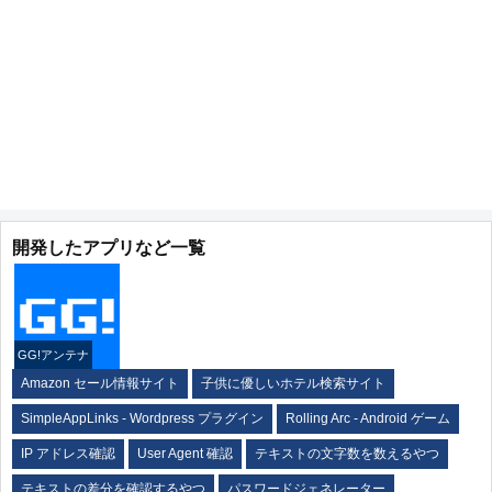
開発したアプリなど一覧
GG!アンテナ
Amazon セール情報サイト
子供に優しいホテル検索サイト
SimpleAppLinks - Wordpress プラグイン
Rolling Arc - Android ゲーム
IP アドレス確認
User Agent 確認
テキストの文字数を数えるやつ
テキストの差分を確認するやつ
パスワードジェネレーター