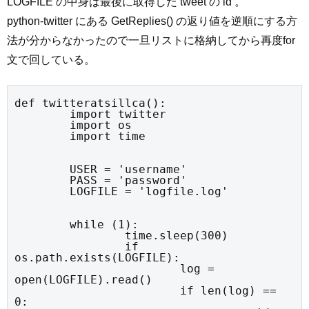
LOGFILE の中身は最後に取得した tweet の id 。
python-twitter にある GetReplies() の返り値を逆順にする方
法が分からなかったので一旦リストに格納してから再度for
文で回している。
def twitteratsillca():

	import twitter

	import os

	import time
	USER = 'username'

	PASS = 'password'

	LOGFILE = 'logfile.log'
	while (1):

		time.sleep(300)

		if 
os.path.exists(LOGFILE):

			log = 
open(LOGFILE).read()

			if len(log) == 
0:
