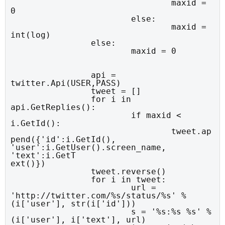
				maxid = 
0

			else:

				maxid = 
int(log)

		else:

			maxid = 0
		api = 
twitter.Api(USER,PASS)

		tweet = []

		for i in 
api.GetReplies():

			if maxid < 
i.GetId():

				tweet.ap
pend({'id':i.GetId(), 
'user':i.GetUser().screen_name, 
'text':i.GetT

ext()})

		tweet.reverse()

		for i in tweet:

			url = 
'http://twitter.com/%s/status/%s' % 
(i['user'], str(i['id']))

			s = '%s:%s %s' % 
(i['user'], i['text'], url)
