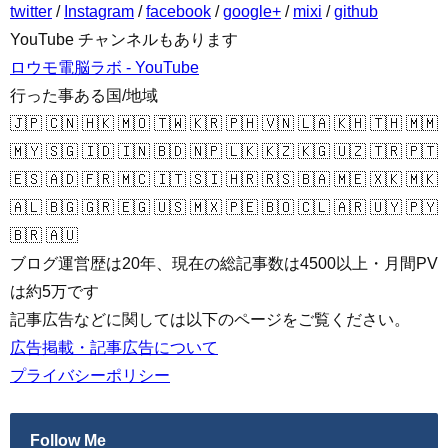
twitter
/
Instagram
/
facebook
/
google+
/
mixi
/
github
YouTube チャンネルもあります
ロウモ電脳ラボ - YouTube
行った事ある国/地域
🇯🇵 🇨🇳 🇭🇰 🇲🇴 🇹🇼 🇰🇷 🇵🇭 🇻🇳 🇱🇦 🇰🇭 🇹🇭 🇲🇲
🇲🇾 🇸🇬 🇮🇩 🇮🇳 🇧🇩 🇳🇵 🇱🇰 🇰🇿 🇰🇬 🇺🇿 🇹🇷 🇵🇹
🇪🇸 🇦🇩 🇫🇷 🇲🇨 🇮🇹 🇸🇮 🇭🇷 🇷🇸 🇧🇦 🇲🇪 🇽🇰 🇲🇰
🇦🇱 🇧🇬 🇬🇷 🇪🇬 🇺🇸 🇲🇽 🇵🇪 🇧🇴 🇨🇱 🇦🇷 🇺🇾 🇵🇾
🇧🇷 🇦🇺
ブログ運営歴は20年、現在の総記事数は4500以上・月間PV
は約5万です
記事広告などに関しては以下のページをご覧ください。
広告掲載・記事広告について
プライバシーポリシー
Follow Me