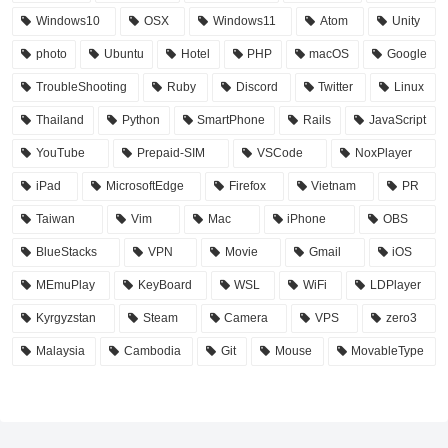
Windows10
OSX
Windows11
Atom
Unity
photo
Ubuntu
Hotel
PHP
macOS
Google
TroubleShooting
Ruby
Discord
Twitter
Linux
Thailand
Python
SmartPhone
Rails
JavaScript
YouTube
Prepaid-SIM
VSCode
NoxPlayer
iPad
MicrosoftEdge
Firefox
Vietnam
PR
Taiwan
Vim
Mac
iPhone
OBS
BlueStacks
VPN
Movie
Gmail
iOS
MEmuPlay
KeyBoard
WSL
WiFi
LDPlayer
Kyrgyzstan
Steam
Camera
VPS
zero3
Malaysia
Cambodia
Git
Mouse
MovableType