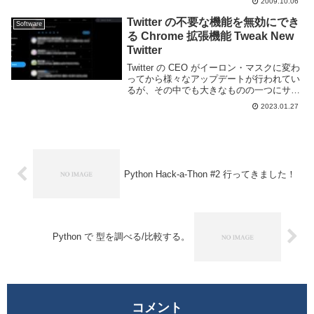
2009.10.06
たのはぐぐって上にでてきた、Python で
シンプルな IRC クライアントを...
Twitter の不要な機能を無効にでき
Software
る Chrome 拡張機能 Tweak New
Twitter
Twitter の CEO がイーロン・マスクに変わ
ってから様々なアップデートが行われてい
るが、その中でも大きなものの一つにサー
ドパーティ製 Twitter クライアントの制限
2023.01.27
がある。これにより非公式クライアントが
使えなくなったため、公式 ...
Python Hack-a-Thon #2 行ってきました！
Python で 型を調べる/比較する。
コメント