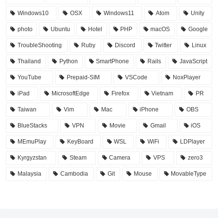
Windows10
OSX
Windows11
Atom
Unity
photo
Ubuntu
Hotel
PHP
macOS
Google
TroubleShooting
Ruby
Discord
Twitter
Linux
Thailand
Python
SmartPhone
Rails
JavaScript
YouTube
Prepaid-SIM
VSCode
NoxPlayer
iPad
MicrosoftEdge
Firefox
Vietnam
PR
Taiwan
Vim
Mac
iPhone
OBS
BlueStacks
VPN
Movie
Gmail
iOS
MEmuPlay
KeyBoard
WSL
WiFi
LDPlayer
Kyrgyzstan
Steam
Camera
VPS
zero3
Malaysia
Cambodia
Git
Mouse
MovableType