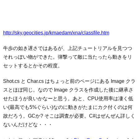
http://sky.geocities.jp/kmaedam/xna/classfile.htm
牛歩の如き遅さではあるが、上記チュートリアルを見つつ
それっぽい物ができた。弾撃って敵に当たったら動きをリ
セットするとかその程度。
Shot.cs と Char.cs はちょっと前のページにある Image クラ
スとほぼ同じ。なので Image クラスを作成した後に継承さ
せたほうが良いかなーと思う。あと、CPU使用率は凄く低
い(最高でも5%ぐらい)なのに動きがたまにカク付くのは何
故だろう。GCか? そこは調査が必要。C#はぜんぜん詳しく
ないんだけどな・・・