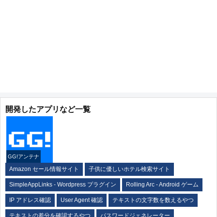
開発したアプリなど一覧
GG!アンテナ
Amazon セール情報サイト
子供に優しいホテル検索サイト
SimpleAppLinks - Wordpress プラグイン
Rolling Arc - Android ゲーム
IP アドレス確認
User Agent 確認
テキストの文字数を数えるやつ
テキストの差分を確認するやつ
パスワードジェネレーター