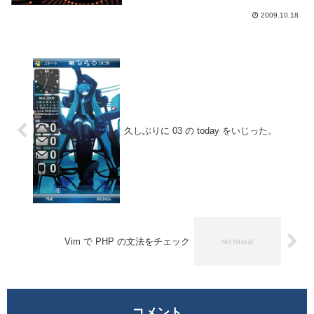
foreac...
2009.10.18
久しぶりに 03 の today をいじった。
Vim で PHP の文法をチェック
コメント