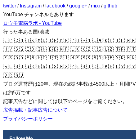
twitter
/
Instagram
/
facebook
/
google+
/
mixi
/
github
YouTube チャンネルもあります
ロウモ電脳ラボ - YouTube
行った事ある国/地域
🇯🇵 🇨🇳 🇭🇰 🇲🇴 🇹🇼 🇰🇷 🇵🇭 🇻🇳 🇱🇦 🇰🇭 🇹🇭 🇲🇲
🇲🇾 🇸🇬 🇮🇩 🇮🇳 🇧🇩 🇳🇵 🇱🇰 🇰🇿 🇰🇬 🇺🇿 🇹🇷 🇵🇹
🇪🇸 🇦🇩 🇫🇷 🇲🇨 🇮🇹 🇸🇮 🇭🇷 🇷🇸 🇧🇦 🇲🇪 🇽🇰 🇲🇰
🇦🇱 🇧🇬 🇬🇷 🇪🇬 🇺🇸 🇲🇽 🇵🇪 🇧🇴 🇨🇱 🇦🇷 🇺🇾 🇵🇾
🇧🇷 🇦🇺
ブログ運営歴は20年、現在の総記事数は4500以上・月間PV
は約5万です
記事広告などに関しては以下のページをご覧ください。
広告掲載・記事広告について
プライバシーポリシー
Follow Me