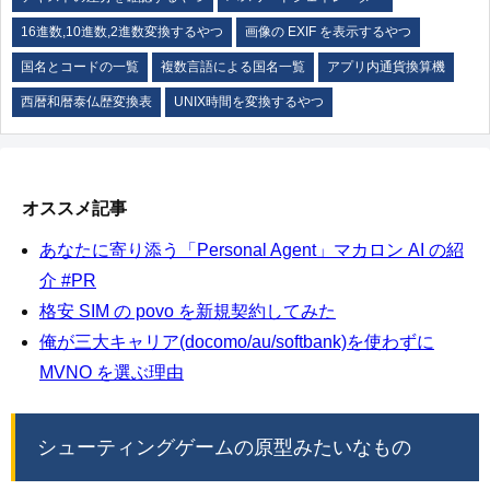
16進数,10進数,2進数変換するやつ
画像の EXIF を表示するやつ
国名とコードの一覧
複数言語による国名一覧
アプリ内通貨換算機
西暦和暦泰仏歴変換表
UNIX時間を変換するやつ
オススメ記事
あなたに寄り添う「Personal Agent」マカロン AI の紹
介 #PR
格安 SIM の povo を新規契約してみた
俺が三大キャリア(docomo/au/softbank)を使わずに
MVNO を選ぶ理由
シューティングゲームの原型みたいなもの