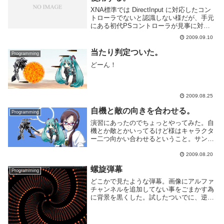
XNA標準では DirectInput に対応したコン
トローラでないと認識しない様だが、手元
にある初代PSコントローラが見事に対応
してなかったのでどうしたもんかと思いぐ
2009.09.10
ぐったら解決策見つけた。XBOX360
Controller Emula...
当たり判定ついた。
Programming
どーん！
2009.08.25
自機と敵の向きを合わせる。
Programming
演習にあったのでちょっとやってみた。自
機とか敵とかいってるけど様はキャラクタ
ー二つ向かい合わせるということ。サンプ
ルプログラム内にあった Set_rot() メソッ
ドちょっと改良して自機と敵キャラを同時
2009.08.20
に回転させればOK。回転させるので画
螺旋弾幕
像...
Programming
どこかで見たような弾幕。画像にアルファ
チャンネルを追加してない事をごまかす為
に背景を黒くした。試したついでに、逆に
するにはこれをとすると出来る。ここだけ
換えると、画像の表示順は変わらないので
ちょっと見た目が変わる。draw部分は