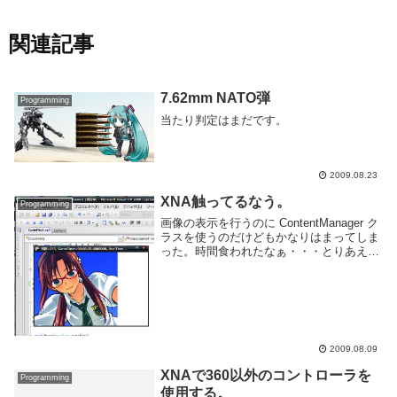
関連記事
7.62mm NATO弾
Programming
当たり判定はまだです。
2009.08.23
XNA触ってるなう。
Programming
画像の表示を行うのに ContentManager ク
ラスを使うのだけどもかなりはまってしま
った。時間食われたなぁ・・・とりあえ
ず、□画像はContent直下にまとめてぶちこ
む。□アセット名,コンテンツインポータ/プ
ロセッサを設定。画像なの...
2009.08.09
XNAで360以外のコントローラを
Programming
使用する。