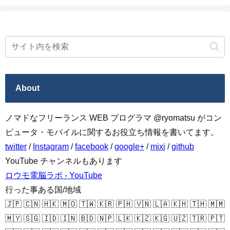
About
ノマドなフリーランス WEB プログラマ @ryomatsu がコン
ピュータ・モバイルに関するお役立ち情報を書いてます。
twitter
/
Instagram
/
facebook
/
google+
/
mixi
/
github
YouTube チャンネルもあります
ロウモ電脳ラボ - YouTube
行った事ある国/地域
🇯🇵 🇨🇳 🇭🇰 🇲🇴 🇹🇼 🇰🇷 🇵🇭 🇻🇳 🇱🇦 🇰🇭 🇹🇭 🇲🇲
🇲🇾 🇸🇬 🇮🇩 🇮🇳 🇧🇩 🇳🇵 🇱🇰 🇰🇿 🇰🇬 🇺🇿 🇹🇷 🇵🇹