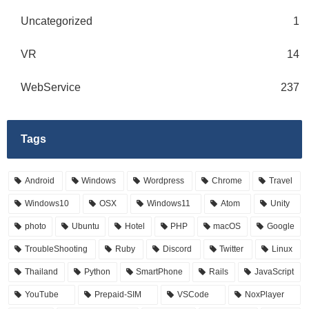
Uncategorized
1
VR
14
WebService
237
Tags
Android
Windows
Wordpress
Chrome
Travel
Windows10
OSX
Windows11
Atom
Unity
photo
Ubuntu
Hotel
PHP
macOS
Google
TroubleShooting
Ruby
Discord
Twitter
Linux
Thailand
Python
SmartPhone
Rails
JavaScript
YouTube
Prepaid-SIM
VSCode
NoxPlayer