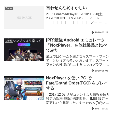
言わせんな恥ずかしい
Game
21 ：UnnamedPlayer：2010/03 /20(土)
23:20:18 ID:PE+M9HW6 ∩ ∩
| | | | | |__| | ／一 ー
＼ 人人人人人人人人人人人人人
人 / （・） （・） ...
2010.03.21
[PR]最強 Android エミュレータ
Game
「NoxPlayer」を他社製品と比べ
てみた
最近ではゲームを遊ぶならスマートフォン
で、という方も多いと思います。スマート
フォンの性能が向上するにつれグラフィッ
クの質やコンテンツ内容もコンシューマや
2020.06.08
PC 向けタイトルに引けを取らないレベル
にまで上がっており、ゲーマー人口もどん
NoxPlayer を使い PC で
Game
どん増加...
Fate/Grand Order(FGO) をプレイ
する
-- 2017-12-02 追記コメントより情報を頂き
設定の端末情報の携帯型番、 IMEI 設定を
変更したら起動した。やったね＼(^o^)／--
追記終わり-- 2017-11-10 追記コメントより
2017.10.26
起動しなくなったとの報告を受けました。