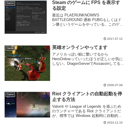
確...
Steam のゲームに FPS を表示す
Game
る設定
最近は PLAERUNKNOWN'S
BATTLEGROUND 通称 PUBGもしくはド
ン勝というゲームをやっている。このゲー
ムは推奨スペックが高く、自分の PC では
グラフィック設定を最低レベルに落とさな
ければ快適にプレイする事ができない...
2017.07.12
英雄オンラインやってます
Game
アメリカっぽい鯖に繋いでるから
HeroOnlineっていったほうが正しいが気に
しない。DragonServerでAssassinしてる。
まだ1Dan、先は遠いなあ。ゲームってだ
けじゃなく英語の勉強も兼ねてるので隣に
は辞書常備(Goo辞書だが...
2006.07.09
Riot クライアントの自動起動を停
Game
止する方法
Valornt や League of Legends を遊ぶため
のランチャーである Riot クライアントだ
が、標準では Windows 起動時に自動的に
動作するようになっていると思う。しか
2024.12.10
し、PC を利用する際に必ずゲームを遊ぶ