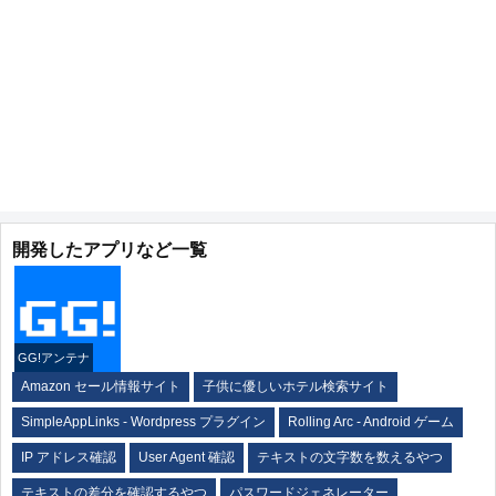
開発したアプリなど一覧
GG!アンテナ
Amazon セール情報サイト
子供に優しいホテル検索サイト
SimpleAppLinks - Wordpress プラグイン
Rolling Arc - Android ゲーム
IP アドレス確認
User Agent 確認
テキストの文字数を数えるやつ
テキストの差分を確認するやつ
パスワードジェネレーター