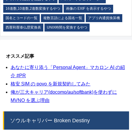
16進数,10進数,2進数変換するやつ
画像の EXIF を表示するやつ
国名とコードの一覧
複数言語による国名一覧
アプリ内通貨換算機
西暦和暦泰仏歴変換表
UNIX時間を変換するやつ
オススメ記事
あなたに寄り添う「Personal Agent」マカロン AI の紹
介 #PR
格安 SIM の povo を新規契約してみた
俺が三大キャリア(docomo/au/softbank)を使わずに
MVNO を選ぶ理由
ソウルキャリバー Broken Destiny