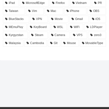
iPad
MicrosoftEdge
Firefox
Vietnam
PR
Taiwan
Vim
Mac
iPhone
OBS
BlueStacks
VPN
Movie
Gmail
iOS
MEmuPlay
KeyBoard
WSL
WiFi
LDPlayer
Kyrgyzstan
Steam
Camera
VPS
zero3
Malaysia
Cambodia
Git
Mouse
MovableType