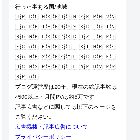
行った事ある国/地域
🇯🇵 🇨🇳 🇭🇰 🇲🇴 🇹🇼 🇰🇷 🇵🇭 🇻🇳
🇱🇦 🇰🇭 🇹🇭 🇲🇲 🇲🇾 🇸🇬 🇮🇩 🇮🇳
🇧🇩 🇳🇵 🇱🇰 🇰🇿 🇰🇬 🇺🇿 🇹🇷 🇵🇹
🇪🇸 🇦🇩 🇫🇷 🇲🇨 🇮🇹 🇸🇮 🇭🇷 🇷🇸
🇧🇦 🇲🇪 🇽🇰 🇲🇰 🇦🇱 🇧🇬 🇬🇷 🇪🇬
🇺🇸 🇲🇽 🇵🇪 🇧🇴 🇨🇱 🇦🇷 🇺🇾 🇵🇾
🇧🇷 🇦🇺
ブログ運営歴は20年、現在の総記事数は
4500以上・月間PVは約5万です
記事広告などに関しては以下のページを
ご覧ください。
広告掲載・記事広告について
プライバシーポリシー