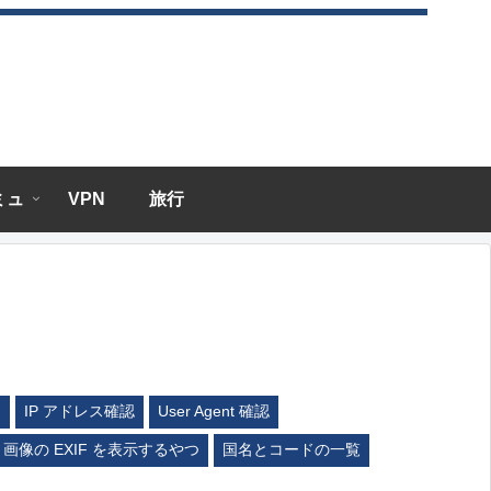
エミュ
VPN
旅行
ム
IP アドレス確認
User Agent 確認
画像の EXIF を表示するやつ
国名とコードの一覧