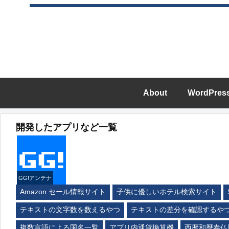
About
WordPres
開発したアプリなど一覧
GG!アンテナ
Amazon セール情報サイト
子供に優しいホテル検索サイト
テキストの文字数を数えるやつ
テキストの差分を確認するや
複数言語による国名一覧
アプリ内通貨換算機
西暦和暦泰仏