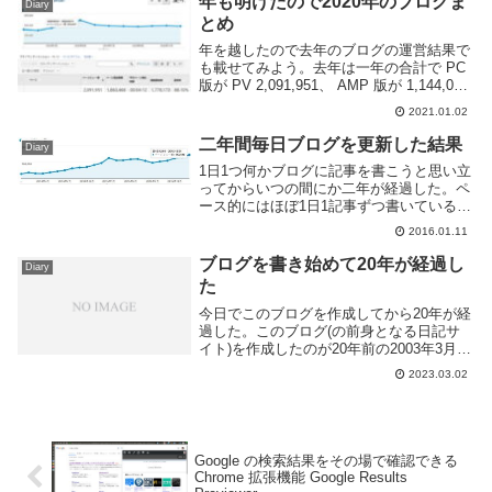
年も明けたので2020年のブログま
Diary
とめ
年を越したので去年のブログの運営結果で
も載せてみよう。去年は一年の合計で PC
版が PV 2,091,951、 AMP 版が 1,144,087
の合計 3,236,038 あった。月別では一月か
2021.01.02
ら五月にかけて徐々に増えていき最大で
PC...
二年間毎日ブログを更新した結果
Diary
1日1つ何かブログに記事を書こうと思い立
ってからいつの間にか二年が経過した。ペ
ース的にはほぼ1日1記事ずつ書いている。
久しぶりに振り返ってみよう。ちなみに一
2016.01.11
年間続けた時の日記はこちらアクセス数の
推移順調に、というわけではないが今年一
ブログを書き始めて20年が経過し
Diary
年は微妙...
た
今日でこのブログを作成してから20年が経
過した。このブログ(の前身となる日記サ
イト)を作成したのが20年前の2003年3月2
日で当時はまだ高校生だった、ここまで続
2023.03.02
けられるとは全然考えていなかったがよく
続いたものだ。これまでの記事数は合計で
5...
Google の検索結果をその場で確認できる
Chrome 拡張機能 Google Results