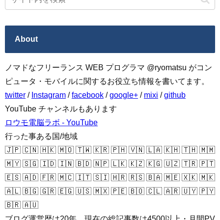
About
ノマドなフリーランス WEB プログラマ @ryomatsu がコン
ピュータ・モバイルに関するお役立ち情報を書いてます。
twitter
/
Instagram
/
facebook
/
google+
/
mixi
/
github
YouTube チャンネルもあります
ロウモ電脳ラボ - YouTube
行った事ある国/地域
🇯🇵 🇨🇳 🇭🇰 🇲🇴 🇹🇼 🇰🇷 🇵🇭 🇻🇳 🇱🇦 🇰🇭 🇹🇭 🇲🇲
🇲🇾 🇸🇬 🇮🇩 🇮🇳 🇧🇩 🇳🇵 🇱🇰 🇰🇿 🇰🇬 🇺🇿 🇹🇷 🇵🇹
🇪🇸 🇦🇩 🇫🇷 🇲🇨 🇮🇹 🇸🇮 🇭🇷 🇷🇸 🇧🇦 🇲🇪 🇽🇰 🇲🇰
🇦🇱 🇧🇬 🇬🇷 🇪🇬 🇺🇸 🇲🇽 🇵🇪 🇧🇴 🇨🇱 🇦🇷 🇺🇾 🇵🇾
🇧🇷 🇦🇺
ブログ運営歴は20年、現在の総記事数は4500以上・月間PV