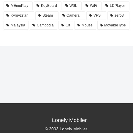
MEmuPlay
KeyBoard
WSL
WiFi
LDPlayer
Kyrgyzstan
Steam
Camera
VPS
zero3
Malaysia
Cambodia
Git
Mouse
MovableType
Lonely Mobiler
© 2003 Lonely Mobiler.