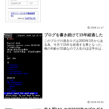
2008.11.17
ブログを書き続けて15年経過した
Diary
このブログの過去ログは2003年3月からあ
る為、今月で15年を経過する事となった。
俺の年齢が32歳なので人生のほぼ半分はブ
ログと共にあるようだ。もっとも初期のこ
ろはブログ形式に似せた HTML ベタ書き
のただの日記サイトだったし、その頃の
ロ...
2018.03.02