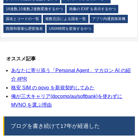
16進数,10進数,2進数変換するやつ
画像の EXIF を表示するやつ
国名とコードの一覧
複数言語による国名一覧
アプリ内通貨換算機
西暦和暦泰仏歴変換表
UNIX時間を変換するやつ
オススメ記事
あなたに寄り添う「Personal Agent」マカロン AI の紹
介 #PR
格安 SIM の povo を新規契約してみた
俺が三大キャリア(docomo/au/softbank)を使わずに
MVNO を選ぶ理由
ブログを書き続けて17年が経過した