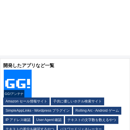
開発したアプリなど一覧
GG!アンテナ
Amazon セール情報サイト
子供に優しいホテル検索サイト
SimpleAppLinks - Wordpress プラグイン
Rolling Arc - Android ゲーム
IP アドレス確認
User Agent 確認
テキストの文字数を数えるやつ
テキストの差分を確認するやつ
パスワードジェネレーター