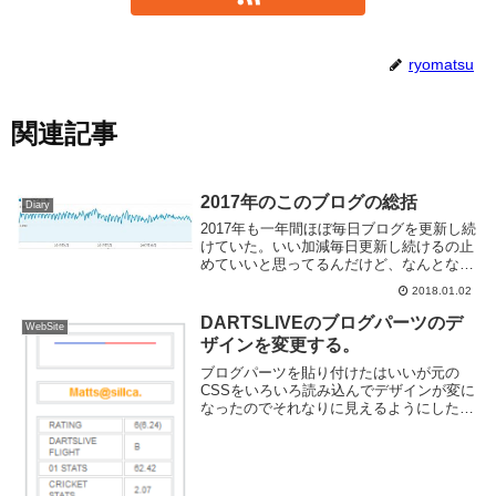
ryomatsu
関連記事
2017年のこのブログの総括
Diary
2017年も一年間ほぼ毎日ブログを更新し続
けていた。いい加減毎日更新し続けるの止
めていいと思ってるんだけど、なんとなく
続けている。そろそろ止めるか。アクセス
2018.01.02
数の推移去年一年の PV 数を Google
Analytics より出してみた。一...
DARTSLIVEのブログパーツのデ
WebSite
ザインを変更する。
ブログパーツを貼り付けたはいいが元の
CSSをいろいろ読み込んでデザインが変に
なったのでそれなりに見えるようにした。
きっとiframe版を使えばそんなこと考えな
くていいんだけど、iframeはあまり好きじ
ゃないのでパス。↓俺のBLOG(という...