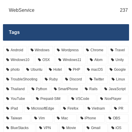
WebService
237
Tags
Android
Windows
Wordpress
Chrome
Travel
Windows10
OSX
Windows11
Atom
Unity
photo
Ubuntu
Hotel
PHP
macOS
Google
TroubleShooting
Ruby
Discord
Twitter
Linux
Thailand
Python
SmartPhone
Rails
JavaScript
YouTube
Prepaid-SIM
VSCode
NoxPlayer
iPad
MicrosoftEdge
Firefox
Vietnam
PR
Taiwan
Vim
Mac
iPhone
OBS
BlueStacks
VPN
Movie
Gmail
iOS