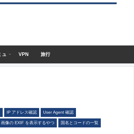
エミュ
VPN
旅行
ム
IP アドレス確認
User Agent 確認
画像の EXIF を表示するやつ
国名とコードの一覧