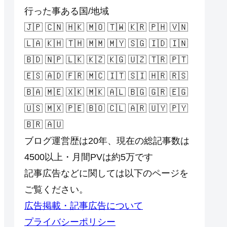
行った事ある国/地域
🇯🇵 🇨🇳 🇭🇰 🇲🇴 🇹🇼 🇰🇷 🇵🇭 🇻🇳
🇱🇦 🇰🇭 🇹🇭 🇲🇲 🇲🇾 🇸🇬 🇮🇩 🇮🇳
🇧🇩 🇳🇵 🇱🇰 🇰🇿 🇰🇬 🇺🇿 🇹🇷 🇵🇹
🇪🇸 🇦🇩 🇫🇷 🇲🇨 🇮🇹 🇸🇮 🇭🇷 🇷🇸
🇧🇦 🇲🇪 🇽🇰 🇲🇰 🇦🇱 🇧🇬 🇬🇷 🇪🇬
🇺🇸 🇲🇽 🇵🇪 🇧🇴 🇨🇱 🇦🇷 🇺🇾 🇵🇾
🇧🇷 🇦🇺
ブログ運営歴は20年、現在の総記事数は
4500以上・月間PVは約5万です
記事広告などに関しては以下のページを
ご覧ください。
広告掲載・記事広告について
プライバシーポリシー