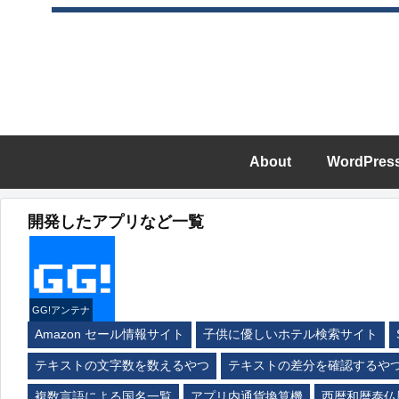
About
WordPres
開発したアプリなど一覧
GG!アンテナ
Amazon セール情報サイト
子供に優しいホテル検索サイト
テキストの文字数を数えるやつ
テキストの差分を確認するや
複数言語による国名一覧
アプリ内通貨換算機
西暦和暦泰仏