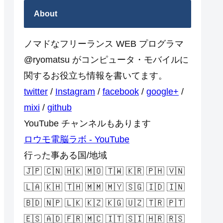
About
ノマドなフリーランス WEB プログラマ
@ryomatsu がコンピュータ・モバイルに
関するお役立ち情報を書いてます。
twitter
/
Instagram
/
facebook
/
google+
/
mixi
/
github
YouTube チャンネルもあります
ロウモ電脳ラボ - YouTube
行った事ある国/地域
🇯🇵 🇨🇳 🇭🇰 🇲🇴 🇹🇼 🇰🇷 🇵🇭 🇻🇳
🇱🇦 🇰🇭 🇹🇭 🇲🇲 🇲🇾 🇸🇬 🇮🇩 🇮🇳
🇧🇩 🇳🇵 🇱🇰 🇰🇿 🇰🇬 🇺🇿 🇹🇷 🇵🇹
🇪🇸 🇦🇩 🇫🇷 🇲🇨 🇮🇹 🇸🇮 🇭🇷 🇷🇸