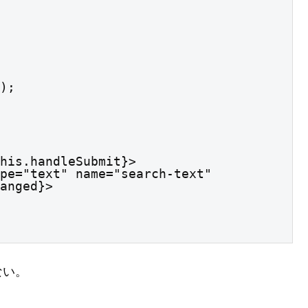
anged}>

ない。