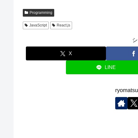
Programming
JavaScript
React.js
シ
X
LINE
ryoma