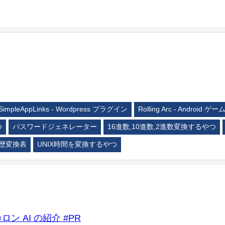
SimpleAppLinks - Wordpress プラグイン
Rolling Arc - Android ゲー
つ
パスワードジェネレーター
16進数,10進数,2進数変換するやつ
歴変換表
UNIX時間を変換するやつ
ロン AI の紹介 #PR