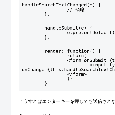
handleSearchTextChanged(e) {

		// 省略

	},
	handleSubmit(e) {

		e.preventDefault();

	},
	render: function() {

		return(

		<form onSubmit={this.handleSubmit}>

			<input type="text" name="search-text" 
onChange={this.handleSearchTextCh
		</form>

		);

	}
こうすればエンターキーを押しても送信され