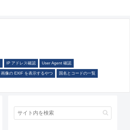
ム
IP アドレス確認
User Agent 確認
画像の EXIF を表示するやつ
国名とコードの一覧