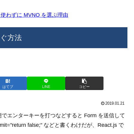
k)を使わずに MVNO を選ぶ理由
 を防ぐ方法
はてブ
LINE
コピー
2019.01.21
状態でエンターキーを打つなどすると Form を送信して
"return false;" などと書くわけだが、React.js で