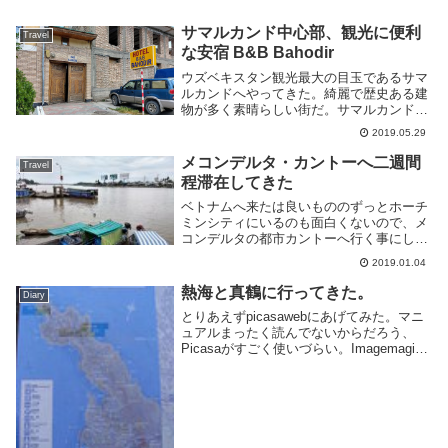
サマルカンド中心部、観光に便利
Travel
な安宿 B&B Bahodir
ウズベキスタン観光最大の目玉であるサマ
ルカンドへやってきた。綺麗で歴史ある建
物が多く素晴らしい街だ。サマルカンドで
は観光を行う事を考え、以下の安宿に泊ま
2019.05.29
ることにした。場所はレギスタン広場から
東へ徒歩数分の場所にある。観光するには
メコンデルタ・カントーへ二週間
Travel
もってこいの...
程滞在してきた
ベトナムへ来たは良いもののずっとホーチ
ミンシティにいるのも面白くないので、メ
コンデルタの都市カントーへ行く事にし
た。大都会ホーチミンシティと違いのんび
2019.01.04
りした感じで良いところでつい二週間も滞
在してしまった。おかげで Web サービス
熱海と真鶴に行ってきた。
Diary
開発が捗っ...
とりあえずpicasawebにあげてみた。マニ
ュアルまったく読んでないからだろう、
Picasaがすごく使いづらい。Imagemagick
の使い方把握したらこっちにも載せる予
定。-- 追記 080725できた。バスが全然こ
ないから岬まで歩いた...