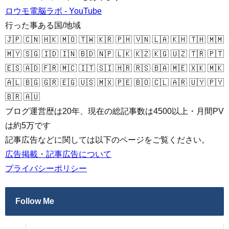
ロウモ電脳ラボ - YouTube
行った事ある国/地域
🇯🇵 🇨🇳 🇭🇰 🇲🇴 🇹🇼 🇰🇷 🇵🇭 🇻🇳 🇱🇦 🇰🇭 🇹🇭 🇲🇲
🇲🇾 🇸🇬 🇮🇩 🇮🇳 🇧🇩 🇳🇵 🇱🇰 🇰🇿 🇰🇬 🇺🇿 🇹🇷 🇵🇹
🇪🇸 🇦🇩 🇫🇷 🇲🇨 🇮🇹 🇸🇮 🇭🇷 🇷🇸 🇧🇦 🇲🇪 🇽🇰 🇲🇰
🇦🇱 🇧🇬 🇬🇷 🇪🇬 🇺🇸 🇲🇽 🇵🇪 🇧🇴 🇨🇱 🇦🇷 🇺🇾 🇵🇾
🇧🇷 🇦🇺
ブログ運営歴は20年、現在の総記事数は4500以上・月間PV
は約5万です
記事広告などに関しては以下のページをご覧ください。
広告掲載・記事広告について
プライバシーポリシー
Follow Me