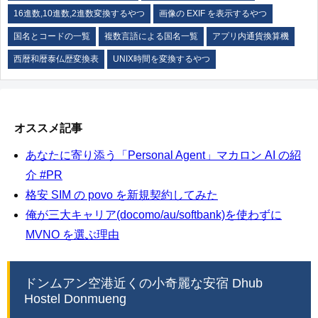
16進数,10進数,2進数変換するやつ
画像の EXIF を表示するやつ
国名とコードの一覧
複数言語による国名一覧
アプリ内通貨換算機
西暦和暦泰仏歴変換表
UNIX時間を変換するやつ
オススメ記事
あなたに寄り添う「Personal Agent」マカロン AI の紹
介 #PR
格安 SIM の povo を新規契約してみた
俺が三大キャリア(docomo/au/softbank)を使わずに
MVNO を選ぶ理由
ドンムアン空港近くの小奇麗な安宿 Dhub
Hostel Donmueng