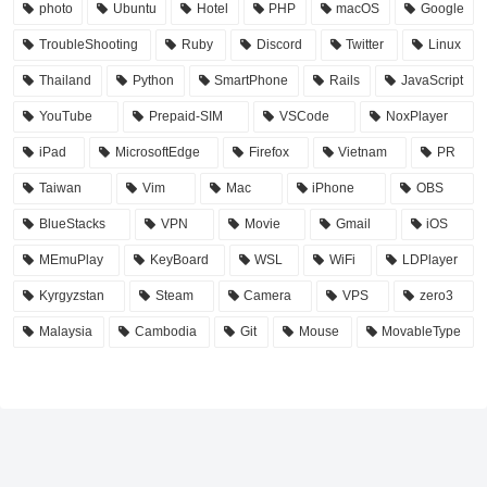
photo
Ubuntu
Hotel
PHP
macOS
Google
TroubleShooting
Ruby
Discord
Twitter
Linux
Thailand
Python
SmartPhone
Rails
JavaScript
YouTube
Prepaid-SIM
VSCode
NoxPlayer
iPad
MicrosoftEdge
Firefox
Vietnam
PR
Taiwan
Vim
Mac
iPhone
OBS
BlueStacks
VPN
Movie
Gmail
iOS
MEmuPlay
KeyBoard
WSL
WiFi
LDPlayer
Kyrgyzstan
Steam
Camera
VPS
zero3
Malaysia
Cambodia
Git
Mouse
MovableType