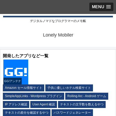
MENU
デジタルノマドなプログラマーのメモ帳
Lonely Mobiler
開発したアプリなど一覧
GG!アンテナ
Amazon セール情報サイト
子供に優しいホテル検索サイト
SimpleAppLinks - Wordpress プラグイン
Rolling Arc - Android ゲーム
IP アドレス確認
User Agent 確認
テキストの文字数を数えるやつ
テキストの差分を確認するやつ
パスワードジェネレーター