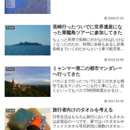
2008.07.24
長崎行ったついでに世界遺産にな
Travel
った軍艦島ツアーに参加してきた
ちょっと所用で長崎に行かなければいけな
くなったのだが、時間に余裕もあるし折角
長崎までいくのだからという事で航空券を
取ると同時に軍艦島のツアーも申し込ん
だ。ツアーはぐぐって一番上に出てきた軍
2015.10.06
艦島コンシェルジュというところで申し込
んだ。休日だっ...
ミャンマー第二の都市マンダレー
Travel
へ行ってきた
バガンまで行ったついでに近くの大きな都
市であるマンダレーにも行く事にした。近
くといってもバスで5時間程度かかるけ
ど、ヤンゴンまでは10時間かかる事を考え
るととても近い。こんなバスにのった。マ
2017.10.09
ンダレーとはタイトルでも書いた通りミャ
ンマーで二番...
旅行者向けのタオルを考える
Travel
日常生活はもちろん旅行においてもタオル
は必需品の一つです。家ではバスタオルや
フェイスタオル等目的別に複数のタオルを