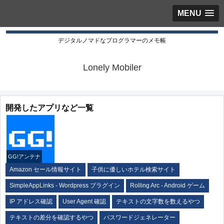
MENU
デジタルノマドなプログラマーのメモ帳
Lonely Mobiler
開発したアプリなど一覧
GG!アンテナ
Amazon セール情報サイト
子供に優しいホテル検索サイト
SimpleAppLinks - Wordpress プラグイン
Rolling Arc - Android ゲーム
IP アドレス確認
User Agent 確認
テキストの文字数を数えるやつ
テキストの差分を確認するやつ
パスワードジェネレーター