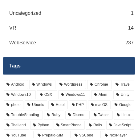
Uncategorized
1
VR
14
WebService
237
Tags
Android
Windows
Wordpress
Chrome
Travel
Windows10
OSX
Windows11
Atom
Unity
photo
Ubuntu
Hotel
PHP
macOS
Google
TroubleShooting
Ruby
Discord
Twitter
Linux
Thailand
Python
SmartPhone
Rails
JavaScript
YouTube
Prepaid-SIM
VSCode
NoxPlayer