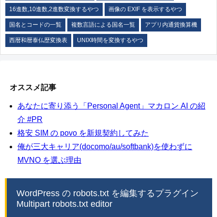
16進数,10進数,2進数変換するやつ
画像の EXIF を表示するやつ
国名とコードの一覧
複数言語による国名一覧
アプリ内通貨換算機
西暦和暦泰仏歴変換表
UNIX時間を変換するやつ
オススメ記事
あなたに寄り添う「Personal Agent」マカロン AI の紹
介 #PR
格安 SIM の povo を新規契約してみた
俺が三大キャリア(docomo/au/softbank)を使わずに
MVNO を選ぶ理由
WordPress の robots.txt を編集するプラグイン
Multipart robots.txt editor