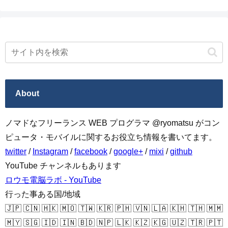
About
ノマドなフリーランス WEB プログラマ @ryomatsu がコン
ピュータ・モバイルに関するお役立ち情報を書いてます。
twitter
/
Instagram
/
facebook
/
google+
/
mixi
/
github
YouTube チャンネルもあります
ロウモ電脳ラボ - YouTube
行った事ある国/地域
🇯🇵 🇨🇳 🇭🇰 🇲🇴 🇹🇼 🇰🇷 🇵🇭 🇻🇳 🇱🇦 🇰🇭 🇹🇭 🇲🇲
🇲🇾 🇸🇬 🇮🇩 🇮🇳 🇧🇩 🇳🇵 🇱🇰 🇰🇿 🇰🇬 🇺🇿 🇹🇷 🇵🇹