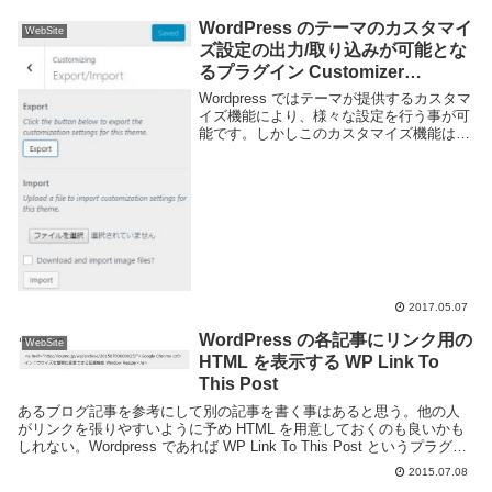
WordPress のテーマのカスタマイ
WebSite
ズ設定の出力/取り込みが可能とな
るプラグイン Customizer
Export/Import
Wordpress ではテーマが提供するカスタマ
イズ機能により、様々な設定を行う事が可
能です。しかしこのカスタマイズ機能は標
準では設定の読み込みや書き出しといった
機能は提供されておらず、設定をバックア
ップしたり複数の Wordpress サ...
2017.05.07
WordPress の各記事にリンク用の
WebSite
HTML を表示する WP Link To
This Post
あるブログ記事を参考にして別の記事を書く事はあると思う。他の人
がリンクを張りやすいように予め HTML を用意しておくのも良いかも
しれない。Wordpress であれば WP Link To This Post というプラグイ
ンを使えば簡単...
2015.07.08