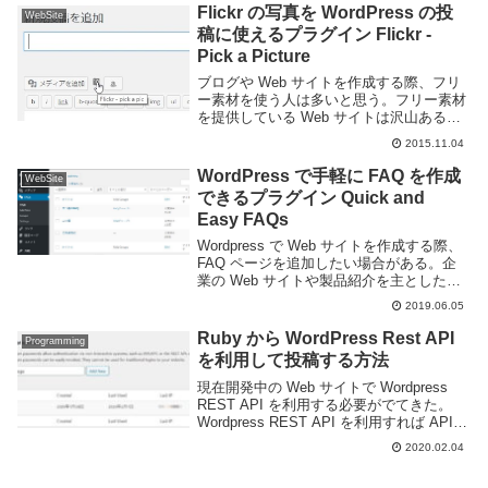
Flickr の写真を WordPress の投
WebSite
稿に使えるプラグイン Flickr -
Pick a Picture
ブログや Web サイトを作成する際、フリ
ー素材を使う人は多いと思う。フリー素材
を提供している Web サイトは沢山あるが
Wordpress の投稿に使うなら専用のプラグ
2015.11.04
インが用意されているものが使いやすい。
Flickr - Pick a...
WordPress で手軽に FAQ を作成
WebSite
できるプラグイン Quick and
Easy FAQs
Wordpress で Web サイトを作成する際、
FAQ ページを追加したい場合がある。企
業の Web サイトや製品紹介を主としたペ
ージなどであれば FAQ ページを用意して
2019.06.05
おけば顧客の疑問に答えることができて便
利だろう。投稿やページな...
Ruby から WordPress Rest API
Programming
を利用して投稿する方法
現在開発中の Web サイトで Wordpress
REST API を利用する必要がでてきた。
Wordpress REST API を利用すれば API
経由で投稿や記事の一覧の取得、カテゴリ
2020.02.04
ーやタグの操作、画像のアップロードな
ど、Wor...