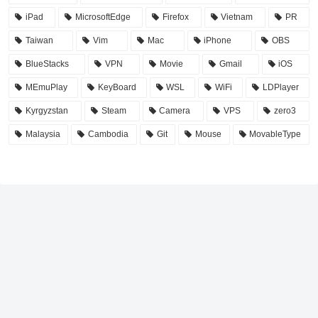
iPad
MicrosoftEdge
Firefox
Vietnam
PR
Taiwan
Vim
Mac
iPhone
OBS
BlueStacks
VPN
Movie
Gmail
iOS
MEmuPlay
KeyBoard
WSL
WiFi
LDPlayer
Kyrgyzstan
Steam
Camera
VPS
zero3
Malaysia
Cambodia
Git
Mouse
MovableType